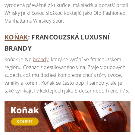
vyrobená převážně z kukuřice, má sladší a bohatší profil.
Whisky je klíčovou složkou koktejlů jako Old Fashioned,
Manhattan a Whiskey Sour.
KOŇAK
: FRANCOUZSKÁ LUXUSNÍ
BRANDY
Koňak je typ
brandy
, který se vyrábí ve francouzském
regionu Cognac z destilovaného vína. Zraje v dubových
sudech, což mu dodává komplexní chuť s tóny ovoce,
vanilky a koření. Koňak se často popíjí samotný, ale je
také vynikající v koktejlech jako Sidecar nebo French 75.