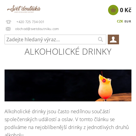
0 Kč
CZK
EUR
+420 725 734 001
obchod@svetdoutniku.com
ALKOHOLICKÉ DRINKY
Alkoholické drinky jsou často nedílnou součástí
společenských událostí a oslav. V tomto článku se
podíváme na nejoblíbenější drinky z jednotlivých druhů
alkoholu.