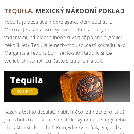
TEQUILA
: MEXICKÝ NÁRODNÍ POKLAD
Tequila je destilát z modré agáve, který pochází z
Mexika. Je známá svou výraznou chutí a různými
variantami, od blanco (nebo silver) až po añejo (zrající
několik let). Tequila je nezbytnou součástí koktejlů jako
Margarita a Tequila Sunrise. Kvalitní tequilu si lze
vychutnat i samotnou, často s citronem a solí.
Každý z těchto destilátů nabízí něco jedinečného, ať už
jde o bohatou historii, specifické výrobní postupy nebo
charakteristickou chuť. Rum, whisky, koňak, gin, vodka a