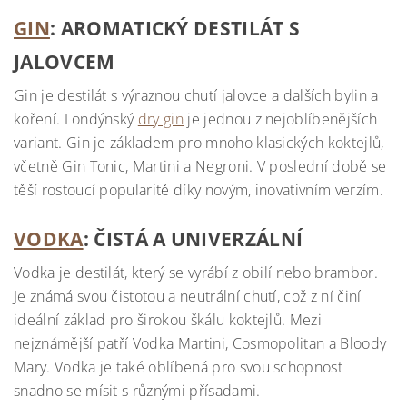
GIN
: AROMATICKÝ DESTILÁT S
JALOVCEM
Gin je destilát s výraznou chutí jalovce a dalších bylin a
koření. Londýnský
dry gin
je jednou z nejoblíbenějších
variant. Gin je základem pro mnoho klasických koktejlů,
včetně Gin Tonic, Martini a Negroni. V poslední době se
těší rostoucí popularitě díky novým, inovativním verzím.
VODKA
: ČISTÁ A UNIVERZÁLNÍ
Vodka je destilát, který se vyrábí z obilí nebo brambor.
Je známá svou čistotou a neutrální chutí, což z ní činí
ideální základ pro širokou škálu koktejlů. Mezi
nejznámější patří Vodka Martini, Cosmopolitan a Bloody
Mary. Vodka je také oblíbená pro svou schopnost
snadno se mísit s různými přísadami.