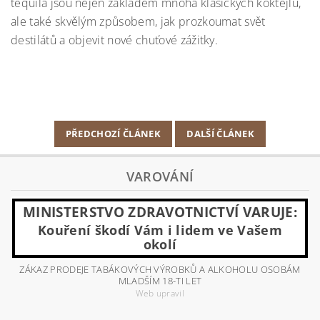
tequila jsou nejen základem mnoha klasických koktejlů,
ale také skvělým způsobem, jak prozkoumat svět
destilátů a objevit nové chuťové zážitky.
PŘEDCHOZÍ ČLÁNEK
DALŠÍ ČLÁNEK
VAROVÁNÍ
MINISTERSTVO ZDRAVOTNICTVÍ VARUJE:
Kouření škodí Vám i lidem ve Vašem
okolí
ZÁKAZ PRODEJE TABÁKOVÝCH VÝROBKŮ A ALKOHOLU OSOBÁM
MLADŠÍM 18-TI LET
Web upravil