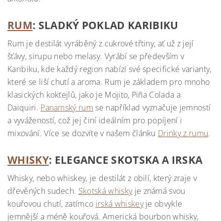
RUM
: SLADKÝ POKLAD KARIBIKU
Rum je destilát vyráběný z cukrové třtiny, ať už z její
šťávy, sirupu nebo melasy. Vyrábí se především v
Karibiku, kde každý region nabízí své specifické varianty,
které se liší chutí a aroma. Rum je základem pro mnoho
klasických koktejlů, jako je Mojito, Piña Colada a
Daiquiri.
Panamský rum
se například vyznačuje jemností
a vyvážeností, což jej činí ideálním pro popíjení i
mixování. Více se dozvíte v našem článku
Drinky z rumu
.
WHISKY
: ELEGANCE SKOTSKA A IRSKA
Whisky, nebo whiskey, je destilát z obilí, který zraje v
dřevěných sudech.
Skotská whisky
je známá svou
kouřovou chutí, zatímco
irská whiskey
je obvykle
jemnější a méně kouřová. Americká bourbon whisky,