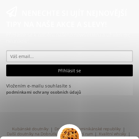
NENECHTE SI UJÍT NEJNOVĚJŠÍ
TIPY NA NAŠE AKCE A SLEVY!
Přihlaste se k odběru našeho newsletteru a už vám nic
neunikne!
Vložením e-mailu souhlasíte s
podmínkami ochrany osobních údajů
Kubánské doutníky
|
Doutníky z Dominikánské republiky
|
Další doutníky na Dobrutka.eu
|
Kvalitní rum
|
Kvalitní whisky
|
Prodej rumu Praha