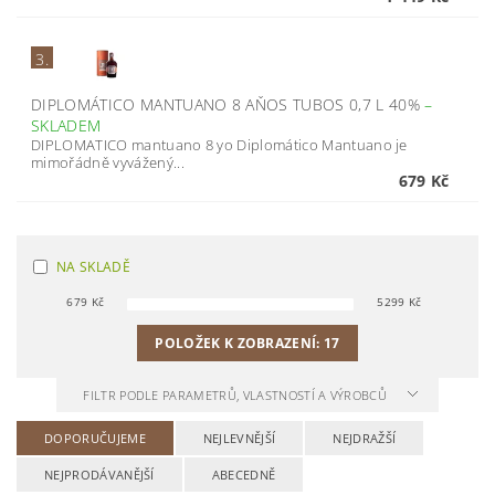
3.
DIPLOMÁTICO MANTUANO 8 AŇOS TUBOS 0,7 L 40%
–
SKLADEM
DIPLOMATICO mantuano 8 yo Diplomático Mantuano je
mimořádně vyvážený...
679 Kč
NA SKLADĚ
679
Kč
5299
Kč
POLOŽEK K ZOBRAZENÍ:
17
FILTR PODLE PARAMETRŮ, VLASTNOSTÍ A VÝROBCŮ
DOPORUČUJEME
NEJLEVNĚJŠÍ
NEJDRAŽŠÍ
NEJPRODÁVANĚJŠÍ
ABECEDNĚ