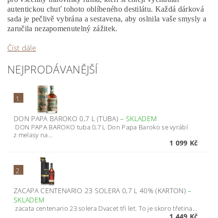
autentickou chuť tohoto oblíbeného destilátu. Každá dárková
sada je pečlivě vybrána a sestavena, aby oslnila vaše smysly a
zaručila nezapomenutelný zážitek.
Číst dále
NEJPRODÁVANĚJŠÍ
1.
DON PAPA BAROKO 0,7 L (TUBA)
–
SKLADEM
DON PAPA BAROKO tuba 0,7 L Don Papa Baroko se vyrábí
z melasy na...
1 099 Kč
2.
ZACAPA CENTENARIO 23 SOLERA 0,7 L 40% (KARTON)
–
SKLADEM
zacata centenario 23 solera Dvacet tři let. To je skoro třetina...
1 449 Kč