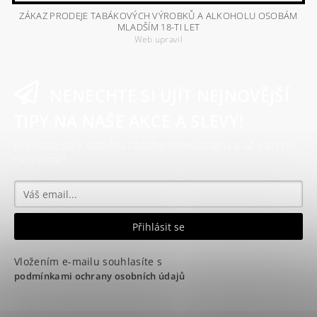
ZÁKAZ PRODEJE TABÁKOVÝCH VÝROBKŮ A ALKOHOLU OSOBÁM
MLADŠÍM 18-TI LET
Web upravil
NENECHTE SI UJÍT NEJNOVĚJŠÍ
TIPY NA NAŠE AKCE A SLEVY!
Přihlaste se k odběru našeho newsletteru a už vám nic
neunikne!
Vložením e-mailu souhlasíte s
podmínkami ochrany osobních údajů