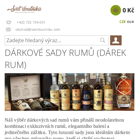
0 Kč
CZK
EUR
+420 725 734 001
obchod@svetdoutniku.com
DÁRKOVÉ SADY RUMŮ (DÁREK
RUM)
Náš výběr dárkových sad rumů vám přináší neodolatelnou
kombinaci exkluzivních rumů, elegantního balení a
jedinečného zážitku. Tyto luxusní sady jsou ideálním dárkem
pro všechny milovníky rumu, kteří si chtějí vychutnat