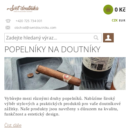
0 Kč
CZK
EUR
+420 725 734 001
obchod@svetdoutniku.com
POPELNÍKY NA DOUTNÍKY
Vybírejte mezi různými druhy popelníků. Nabízíme široký
výběr stylových a praktických produktů pro vaše doutníkové
zážitky. Naše produkty jsou navrženy s důrazem na kvalitu,
funkčnost a estetický design.
Číst dále