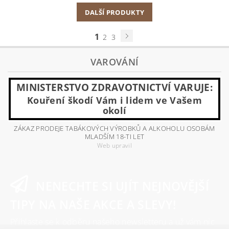
DALŠÍ PRODUKTY
1
2
3
VAROVÁNÍ
MINISTERSTVO ZDRAVOTNICTVÍ VARUJE:
Kouření škodí Vám i lidem ve Vašem
okolí
ZÁKAZ PRODEJE TABÁKOVÝCH VÝROBKŮ A ALKOHOLU OSOBÁM
MLADŠÍM 18-TI LET
Web upravil
NENECHTE SI UJÍT NEJNOVĚJŠÍ
TIPY NA NAŠE AKCE A SLEVY!
Přihlaste se k odběru našeho newsletteru a už vám nic