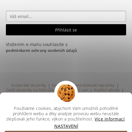
neunikne!
Vložením e-mailu souhlasíte s
podmínkami ochrany osobních údajů
Kubánské doutníky
|
Doutníky z Dominikánské republiky
|
Další doutníky na Dobrutka.eu
|
Kvalitní rum
|
Kvalitní whisky
|
Prodej rumu Praha
Používáme cookies, abychom Vám umožnili pohodlné
prohlížení webu a díky analýze provozu webu neustále
zlepšovali jeho funkce, výkon a použitelnost.
Více informací
.
NASTAVENÍ
Upravit nastavení cookies