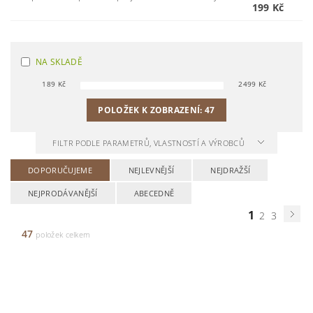
199 Kč
NA SKLADĚ
189
Kč
2499
Kč
POLOŽEK K ZOBRAZENÍ:
47
FILTR PODLE PARAMETRŮ, VLASTNOSTÍ A VÝROBCŮ
DOPORUČUJEME
NEJLEVNĚJŠÍ
NEJDRAŽŠÍ
NEJPRODÁVANĚJŠÍ
ABECEDNĚ
1
2
3
47
položek celkem