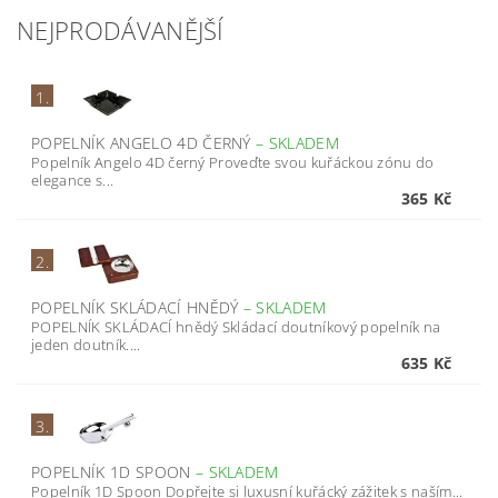
NEJPRODÁVANĚJŠÍ
1.
POPELNÍK ANGELO 4D ČERNÝ
–
SKLADEM
Popelník Angelo 4D černý Proveďte svou kuřáckou zónu do
elegance s...
365 Kč
2.
POPELNÍK SKLÁDACÍ HNĚDÝ
–
SKLADEM
POPELNÍK SKLÁDACÍ hnědý Skládací doutníkový popelník na
jeden doutník....
635 Kč
3.
POPELNÍK 1D SPOON
–
SKLADEM
Popelník 1D Spoon Dopřejte si luxusní kuřácký zážitek s naším...