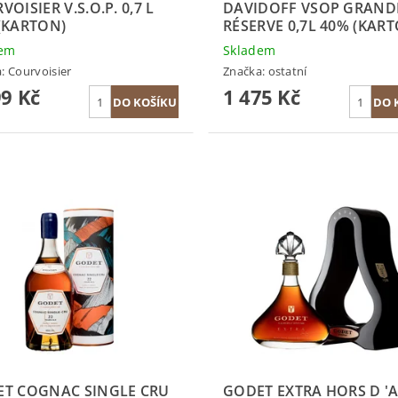
OISIER V.S.O.P. 0,7 L
DAVIDOFF VSOP GRAND
(KARTON)
RÉSERVE 0,7L 40% (KAR
dem
Skladem
a:
Courvoisier
Značka:
ostatní
99 Kč
1 475 Kč
T COGNAC SINGLE CRU
GODET EXTRA HORS D '