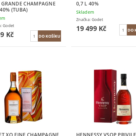
O GRANDE CHAMPAGNE
0,7 L 40%
L 40% (TUBA)
Skladem
dem
Značka:
Godet
a:
Godet
19 499 Kč
59 Kč
T XO FINE CHAMPAGNE
HENNESSY VSOP PRIVIL