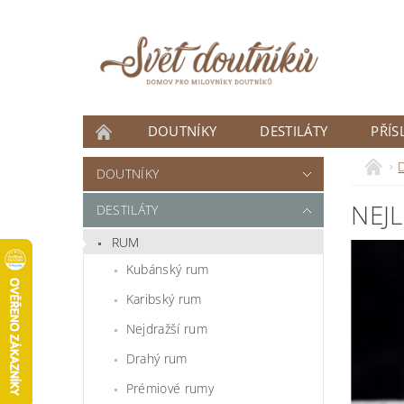
DOUTNÍKY
DESTILÁTY
PŘÍS
ČLÁNKY
D
DOUTNÍKY
NEJ
DESTILÁTY
RUM
Kubánský rum
Karibský rum
Nejdražší rum
Drahý rum
Prémiové rumy