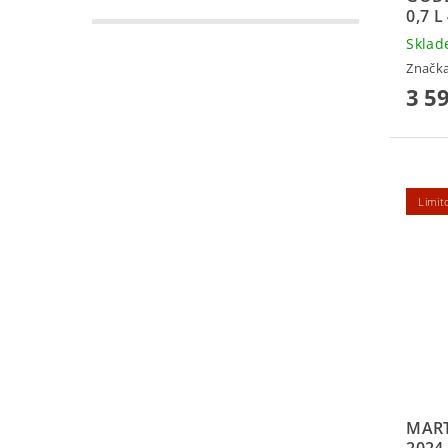
0,7 
Skla
Značk
3 5
Limit
MART
2024