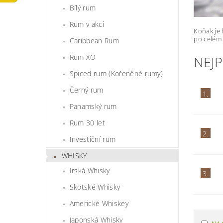
Bílý rum
Rum v akci
Koňak je 
po celém 
Caribbean Rum
Rum XO
NEJ
Spiced rum (Kořeněné rumy)
Černý rum
1.
Panamský rum
Rum 30 let
2.
Investiční rum
WHISKY
Irská Whisky
3.
Skotské Whisky
Americké Whiskey
Japonská Whisky