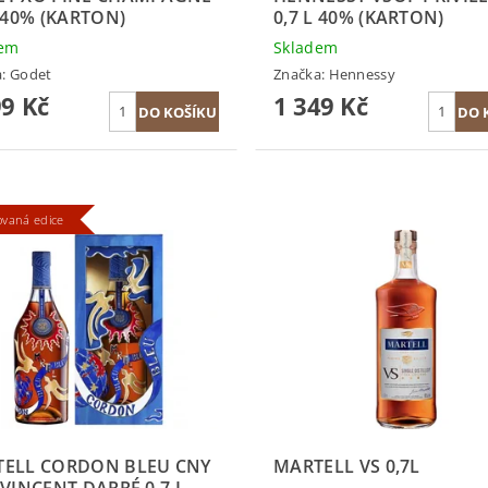
L 40% (KARTON)
0,7 L 40% (KARTON)
dem
Skladem
a:
Godet
Značka:
Hennessy
99 Kč
1 349 Kč
ovaná edice
ELL CORDON BLEU CNY
MARTELL VS 0,7L
 VINCENT DARRÉ 0,7 L