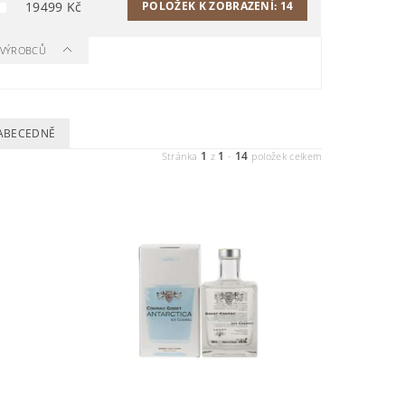
19499
Kč
POLOŽEK K ZOBRAZENÍ:
14
A VÝROBCŮ
ABECEDNĚ
1
1
14
Stránka
z
-
položek celkem