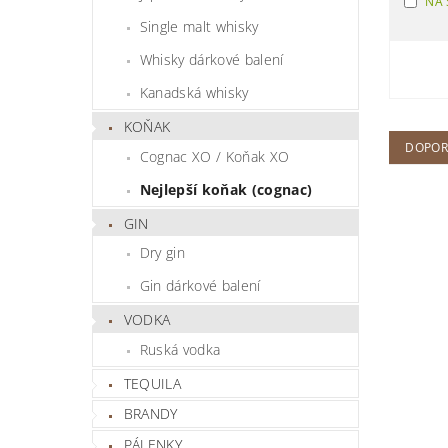
NA 
Single malt whisky
Whisky dárkové balení
Kanadská whisky
KOŇAK
DOPOR
Cognac XO / Koňak XO
Nejlepší koňak (cognac)
GIN
Dry gin
Gin dárkové balení
VODKA
Ruská vodka
TEQUILA
BRANDY
PÁLENKY