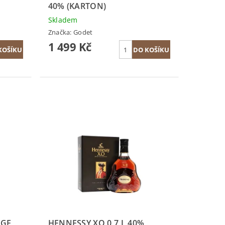
40% (KARTON)
Skladem
Značka:
Godet
1 499 Kč
EGE
HENNESSY XO 0,7 L 40%