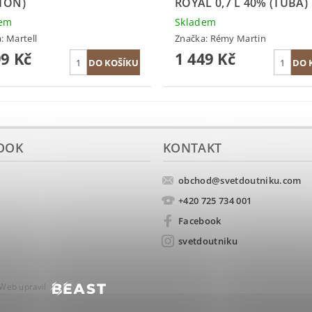
TON)
ROYAL 0,7 L 40% (TUBA)
dem
Skladem
a:
Martell
Značka:
Rémy Martin
99 Kč
1 449 Kč
OOK
KONTAKT
obchod
@
svetdoutniku.com
+420 725 734 001
Facebook
svetdoutniku
Web upravil