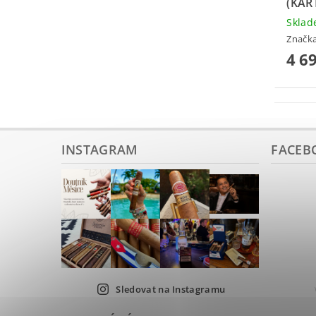
(KAR
Skla
Značk
4 6
INSTAGRAM
FACEB
Sledovat na Instagramu