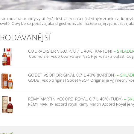
francouzská brandy vyráběná destilací vína a následným zráním v dubových 
světě. Obvykle se podává jako digestivum, ale můžete si jej vychutnat i jak
PRODÁVANĚJŠÍ
COURVOISIER V.S.O.P. 0,7 L 40% (KARTON)
–
SKLADE
Courvoisier vsop Courvoisier VSOP je koňak z oblasti Cogn
GODET VSOP ORIGINAL 0,7 L 40% (KARTON)
–
SKLAD
GODET vsop original Godet VSOP Original je výjimečný koň
RÉMY MARTIN ACCORD ROYAL 0,7 L 40% (TUBA)
–
SK
RÉMY MARTIN accord royal Rémy Martin Accord Royal je vys