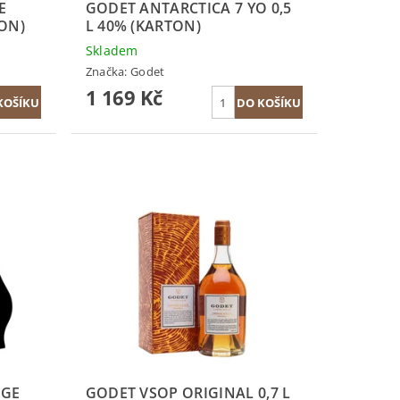
E
GODET ANTARCTICA 7 YO 0,5
TON)
L 40% (KARTON)
Skladem
Značka:
Godet
1 169 Kč
AGE
GODET VSOP ORIGINAL 0,7 L