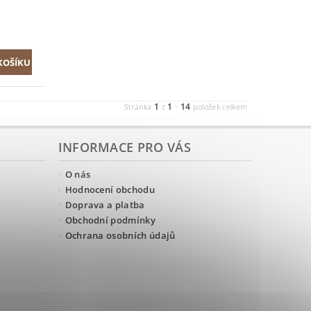
1
1
14
Stránka
z
-
položek celkem
INFORMACE PRO VÁS
O nás
Hodnocení obchodu
Doprava a platba
Obchodní podmínky
Ochrana osobních údajů