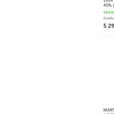
40% 
Skla
Značk
5 2
MART