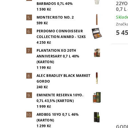
22Y
BARBADOS 0,7L 40%
0,7 
1 590 Kč
Skla
MONTECRISTO NO. 2
599 Kč
Značk
5 4
PERDOMO CONNOISSEUR
COLLECTION AWARD - 12KS
4 250 Kč
PLANTATION XO 20TH
ANNIVERSARY 0,7 L 40%
(KARTON)
1 199 Kč
ALEC BRADLEY BLACK MARKET
GORDO
240 Kč
EMINENTE RESERVA 10YO.
0,7L 43,5% (KARTON)
1 999 Kč
ARDBEG 10YO 0,7 L 46%
(KARTON)
1 299 Kč
GODE