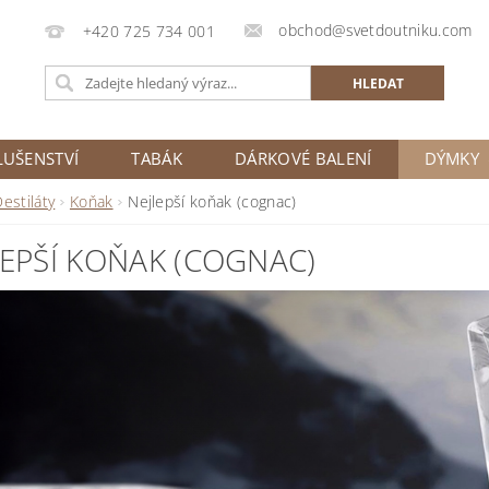
obchod@svetdoutniku.com
+420 725 734 001
LUŠENSTVÍ
TABÁK
DÁRKOVÉ BALENÍ
DÝMKY
estiláty
Koňak
Nejlepší koňak (cognac)
LEPŠÍ KOŇAK (COGNAC)