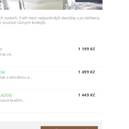
sudech. Patří mezi nejkvalitnější destiláty a je oblíbený
o součást různých koktejlů.
1 199 Kč
M
ac ve...
1 499 Kč
EM
ak s lahodnou a...
1 449 Kč
LADEM
oce kvalitní...