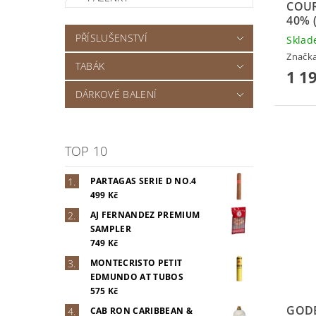
COURV
40% 
PŘÍSLUŠENSTVÍ
Skla
Značk
TABÁK
1 1
DÁRKOVÉ BALENÍ
TOP 10
PARTAGAS SERIE D NO.4
499 Kč
AJ FERNANDEZ PREMIUM
SAMPLER
749 Kč
MONTECRISTO PETIT
EDMUNDO AT TUBOS
575 Kč
GODE
CAB RON CARIBBEAN &