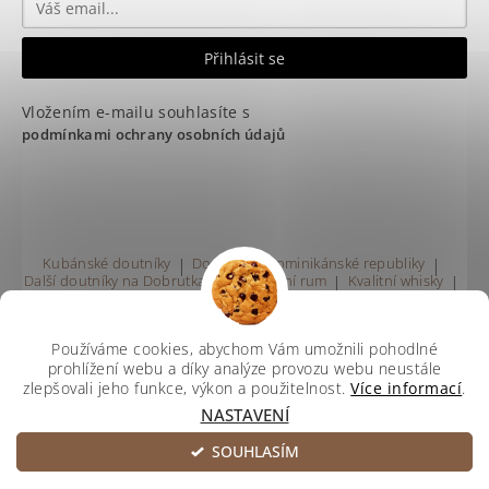
Vložením e-mailu souhlasíte s
podmínkami ochrany osobních údajů
Kubánské doutníky
|
Doutníky z Dominikánské republiky
|
Další doutníky na Dobrutka.eu
|
Kvalitní rum
|
Kvalitní whisky
|
Prodej rumu Praha
Používáme cookies, abychom Vám umožnili pohodlné
prohlížení webu a díky analýze provozu webu neustále
zlepšovali jeho funkce, výkon a použitelnost.
Více informací
.
NASTAVENÍ
Upravit nastavení cookies
2026 ©
Svetdoutniku
, všechna práva vyhrazena
SOUHLASÍM
Vytvořil Shoptet