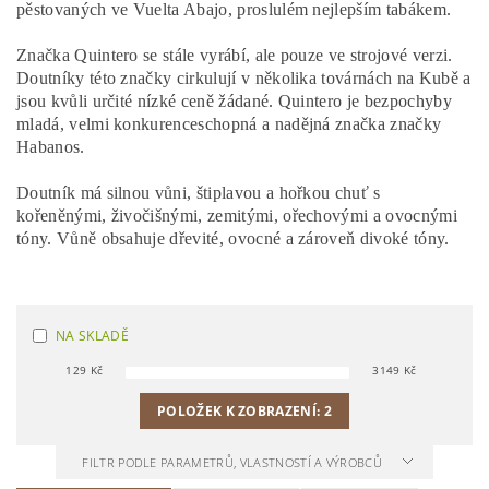
pěstovaných ve Vuelta Abajo, proslulém nejlepším tabákem.
Značka Quintero se stále vyrábí, ale pouze ve strojové verzi.
Doutníky této značky cirkulují v několika továrnách na Kubě a
jsou kvůli určité nízké ceně žádané. Quintero je bezpochyby
mladá, velmi konkurenceschopná a nadějná značka značky
Habanos.
Doutník má silnou vůni, štiplavou a hořkou chuť s
kořeněnými, živočišnými, zemitými, ořechovými a ovocnými
tóny. Vůně obsahuje dřevité, ovocné a zároveň divoké tóny.
NA SKLADĚ
129
Kč
3149
Kč
POLOŽEK K ZOBRAZENÍ:
2
FILTR PODLE PARAMETRŮ, VLASTNOSTÍ A VÝROBCŮ