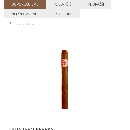
DOPORUČUJEME
NEJLEVNĚJŠÍ
NEJDRAŽŠÍ
NEJPRODÁVANĚJŠÍ
ABECEDNĚ
2
položek celkem
QUINTERO BREVAS