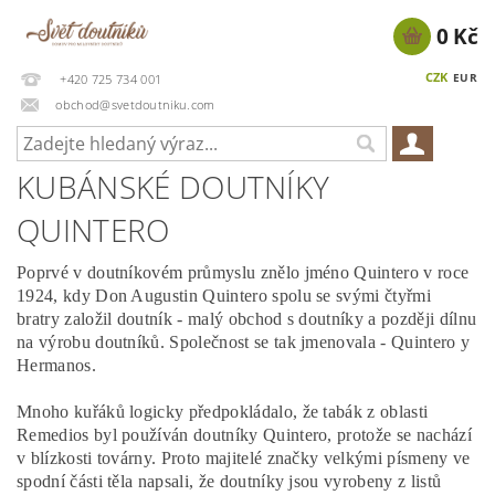
0 Kč
CZK
EUR
+420 725 734 001
obchod@svetdoutniku.com
KUBÁNSKÉ DOUTNÍKY
QUINTERO
Poprvé v doutníkovém průmyslu znělo jméno Quintero v roce
1924, kdy Don Augustin Quintero spolu se svými čtyřmi
bratry založil doutník - malý obchod s doutníky a později dílnu
na výrobu doutníků. Společnost se tak jmenovala - Quintero y
Hermanos.
Mnoho kuřáků logicky předpokládalo, že tabák z oblasti
Remedios byl používán doutníky Quintero, protože se nachází
v blízkosti továrny. Proto majitelé značky velkými písmeny ve
spodní části těla napsali, že doutníky jsou vyrobeny z listů