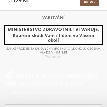
129 Kč
od
DETAIL
VAROVÁNÍ
MINISTERSTVO ZDRAVOTNICTVÍ VARUJE:
Kouření škodí Vám i lidem ve Vašem
okolí
ZÁKAZ PRODEJE TABÁKOVÝCH VÝROBKŮ A ALKOHOLU OSOBÁM
MLADŠÍM 18-TI LET
Web upravil
NENECHTE SI UJÍT NEJNOVĚJŠÍ
TIPY NA NAŠE AKCE A SLEVY!
Přihlaste se k odběru našeho newsletteru a už vám nic
neunikne!