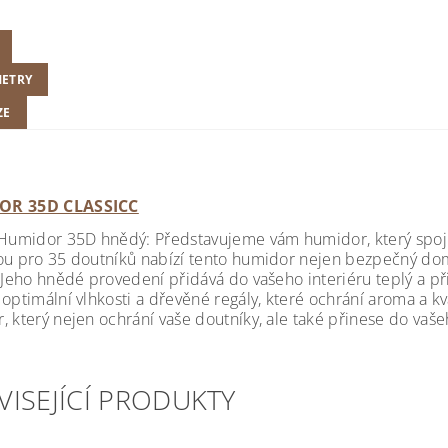
ETRY
ZE
OR 35D CLASSICC
 Humidor 35D hnědý: Představujeme vám humidor, který spoj
ou pro 35 doutníků nabízí tento humidor nejen bezpečný domov 
 Jeho hnědé provedení přidává do vašeho interiéru teplý a při
optimální vlhkosti a dřevěné regály, které ochrání aroma a kv
, který nejen ochrání vaše doutníky, ale také přinese do vaš
VISEJÍCÍ PRODUKTY