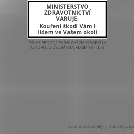
MINISTERSTVO
ZDRAVOTNICTVÍ
NEN
VARUJE:
UJÍ
Kouření škodí Vám i
lidem ve Vašem okolí
NEJ
ZÁKAZ PRODEJE TABÁKOVÝCH VÝROBKŮ A
TIP
ALKOHOLU OSOBÁM MLADŠÍM 18-TI LET
NAŠ
SLE
Přihla
odbě
newsl
vám n
Kubánské doutníky
|
Doutníky z Do