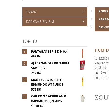
POPIS
TABÁK
PARAM
DÁRKOVÉ BALENÍ
DISKU
TOP 10
HUMID
PARTAGAS SERIE D NO.4
499 Kč
Classic
kapacit
AJ FERNANDEZ PREMIUM
zážitek.
SAMPLER
udržení 
749 Kč
humidor
MONTECRISTO PETIT
EDMUNDO AT TUBOS
575 Kč
SOU
CAB RON CARIBBEAN &
BARBADOS 0,7L 40%
1 590 Kč