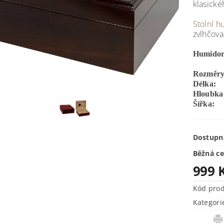
klasick
Stolní 
zvlhčov
Humidor
Rozměry
Délka:
Hloubka
Šířka:
Dostupn
Běžná c
999 
Kód pro
Kategori