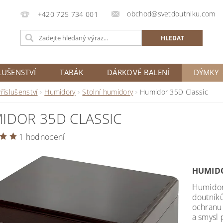
obchod@svetdoutniku.com
+420 725 734 001
LUŠENSTVÍ
TABÁK
DÁRKOVÉ BALENÍ
DÝMKY
říslušenství
Humidory
Stolní humidory
Humidor 35D Classic
IDOR 35D CLASSIC
1 hodnocení
HUMIDO
Humidor 
doutník
ochranu 
a smysl 