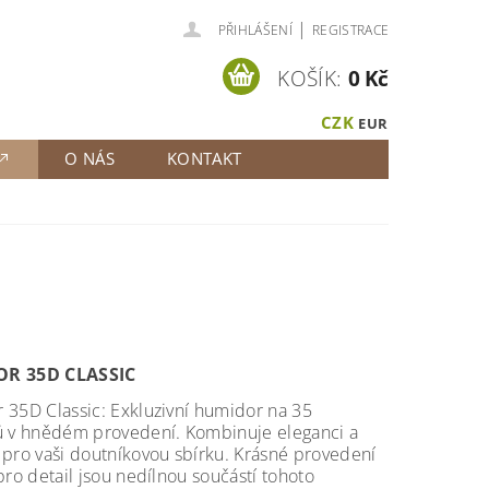
|
PŘIHLÁŠENÍ
REGISTRACE
KOŠÍK:
0 Kč
CZK
EUR
O NÁS
KONTAKT
R 35D CLASSIC
35D Classic: Exkluzivní humidor na 35
ů v hnědém provedení. Kombinuje eleganci a
pro vaši doutníkovou sbírku. Krásné provedení
pro detail jsou nedílnou součástí tohoto