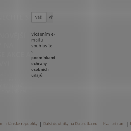
ECHTE SI
T
NOVĚJŠÍ
Vložením e-
mailu
Y NA
souhlasíte
s
E AKCE A
podmínkami
VY!
ochrany
osobních
ste se k
údajů
ru našeho
etteru a už
ic neunikne!
minikánské republiky
|
Další doutníky na Dobrutka.eu
|
Kvalitní rum
|