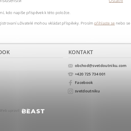
říslušenství
Ostatní
ní, kdo napíše příspěvek k této položce.
istrovaní uživatelé mohou vkládat příspěvky. Prosím
přihlaste se
nebo s
OOK
KONTAKT
obchod
@
svetdoutniku.com
+420 725 734 001
Facebook
svetdoutniku
Web upravil