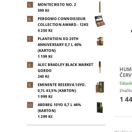
MONTECRISTO NO. 2
599 Kč
PERDOMO CONNOISSEUR
COLLECTION AWARD - 12KS
4 250 Kč
PLANTATION XO 20TH
ANNIVERSARY 0,7 L 40%
(KARTON)
1 199 Kč
ALEC BRADLEY BLACK MARKET
HUM
GORDO
ČER
240 Kč
Skla
EMINENTE RESERVA 10YO.
Značk
0,7L 43,5% (KARTON)
1 999 Kč
1 4
ARDBEG 10YO 0,7 L 46%
(KARTON)
1 299 Kč