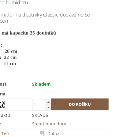
ého humidoru.
humidor
na doutníky Classic dodáváme se
ačem.
 má kapacitu 35 doutníků
:
 26 cm
: 22 cm
 11 cm
ost
Skladem
ena
Kč
duktu
SKLAD6
e
Stolní humidory
Tisk
Dotaz