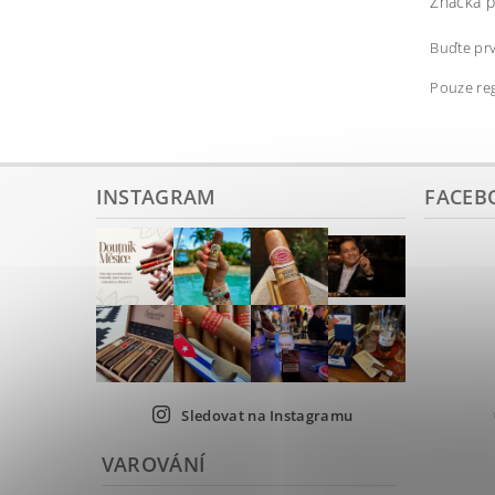
Značka p
Buďte prv
Pouze reg
INSTAGRAM
FACEB
Sledovat na Instagramu
VAROVÁNÍ