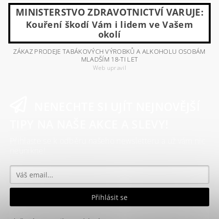
MINISTERSTVO ZDRAVOTNICTVÍ VARUJE:
Kouření škodí Vám i lidem ve Vašem
okolí
ZÁKAZ PRODEJE TABÁKOVÝCH VÝROBKŮ A ALKOHOLU OSOBÁM
MLADŠÍM 18-TI LET
Web upravil
NENECHTE SI UJÍT NEJNOVĚJŠÍ
TIPY NA NAŠE AKCE A SLEVY!
Přihlaste se k odběru našeho newsletteru a už vám nic
neunikne!