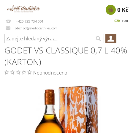
0 Kč
CZK
EUR
+420 725 734 001
obchod@svetdoutniku.com
GODET VS CLASSIQUE 0,7 L 40%
(KARTON)
Neohodnoceno