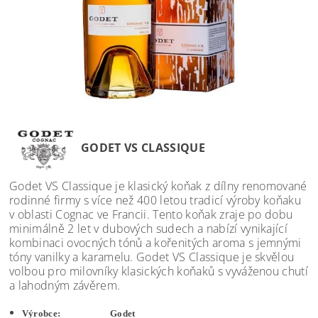
GODET VS CLASSIQUE
Godet VS Classique je klasický koňak z dílny renomované
rodinné firmy s více než 400 letou tradicí výroby koňaku
v oblasti Cognac ve Francii. Tento koňak zraje po dobu
minimálně 2 let v dubových sudech a nabízí vynikající
kombinaci ovocných tónů a kořenitých aroma s jemnými
tóny vanilky a karamelu. Godet VS Classique je skvělou
volbou pro milovníky klasických koňaků s vyváženou chutí
a lahodným závěrem.
Výrobce: Godet