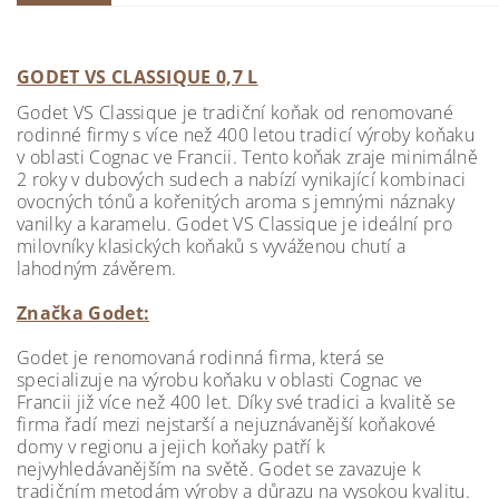
GODET VS CLASSIQUE 0,7 L
Godet VS Classique je tradiční koňak od renomované
rodinné firmy s více než 400 letou tradicí výroby koňaku
v oblasti Cognac ve Francii. Tento koňak zraje minimálně
2 roky v dubových sudech a nabízí vynikající kombinaci
ovocných tónů a kořenitých aroma s jemnými náznaky
vanilky a karamelu. Godet VS Classique je ideální pro
milovníky klasických koňaků s vyváženou chutí a
lahodným závěrem.
Značka Godet:
Godet je renomovaná rodinná firma, která se
specializuje na výrobu koňaku v oblasti Cognac ve
Francii již více než 400 let. Díky své tradici a kvalitě se
firma řadí mezi nejstarší a nejuznávanější koňakové
domy v regionu a jejich koňaky patří k
nejvyhledávanějším na světě. Godet se zavazuje k
tradičním metodám výroby a důrazu na vysokou kvalitu.