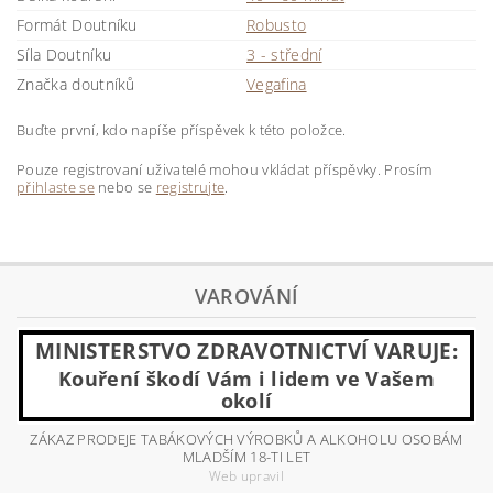
Formát Doutníku
Robusto
Síla Doutníku
3 - střední
Značka doutníků
Vegafina
Buďte první, kdo napíše příspěvek k této položce.
Pouze registrovaní uživatelé mohou vkládat příspěvky. Prosím
přihlaste se
nebo se
registrujte
.
VAROVÁNÍ
MINISTERSTVO ZDRAVOTNICTVÍ VARUJE:
Kouření škodí Vám i lidem ve Vašem
okolí
ZÁKAZ PRODEJE TABÁKOVÝCH VÝROBKŮ A ALKOHOLU OSOBÁM
MLADŠÍM 18-TI LET
Web upravil