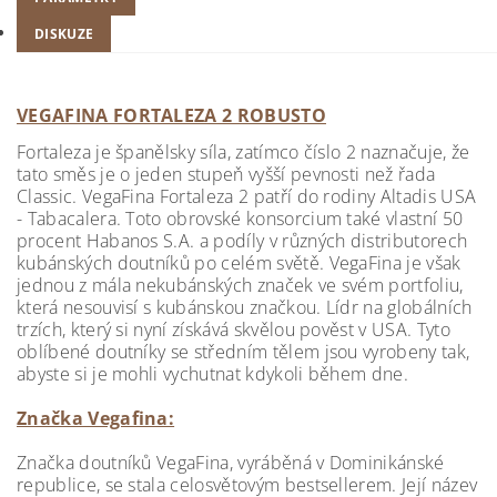
DISKUZE
VEGAFINA FORTALEZA 2 ROBUSTO
Fortaleza je španělsky síla, zatímco číslo 2 naznačuje, že
tato směs je o jeden stupeň vyšší pevnosti než řada
Classic. VegaFina Fortaleza 2 patří do rodiny Altadis USA
- Tabacalera. Toto obrovské konsorcium také vlastní 50
procent Habanos S.A. a podíly v různých distributorech
kubánských doutníků po celém světě. VegaFina je však
jednou z mála nekubánských značek ve svém portfoliu,
která nesouvisí s kubánskou značkou. Lídr na globálních
trzích, který si nyní získává skvělou pověst v USA. Tyto
oblíbené doutníky se středním tělem jsou vyrobeny tak,
abyste si je mohli vychutnat kdykoli během dne.
Značka Vegafina:
Značka doutníků VegaFina, vyráběná v Dominikánské
republice, se stala celosvětovým bestsellerem. Její název