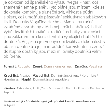
je odvozen od španělského výrazu "Vegas Finas", což
znamená "Jemné pláně". Tyto pláně jsou místem, kde se
dokonale kombinuje sluneční svit, vlhkost a půdní
složení, což umožňuje pěstování exkluzivních tabákových
listů. Doutníky VegaFina Hecho a Mano jsou ručně
vyráběné a vyrobeny z těch nejlepších tabákových listů.
Výběr kvalitních tabáků a tradiční techniky zpracování
jsou základem pro konzistentní a vynikající chuť těchto
doutníků. VegaFina je synonymem kvality a dokonalosti v
oblasti doutníků a její mimořádně konzistentní a cenově
dostupné doutníky jsou mezi milovníky doutníků velmi
oblíbené.
Formát
:
Robusto
Země
:
Dominikánská rep.
Značka
:
Vegafina
Krycí
list
: Mexico
Vázací list
: Dominikánská rep. / Kolumbie /
Honduras
Náplň
: Dominikánská republika
Výrobce:
Tabacalera, S.L.U., Zona Fr. Industrial No. 1, La Romana, Dominican
Republic
Kouření zabíjí - Přestaňte nyní.
Jak přestat kouřit: www.koureni-
zabiji.cz