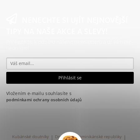
NENECHTE SI UJÍT NEJNOVĚJŠÍ
TIPY NA NAŠE AKCE A SLEVY!
Přihlaste se k odběru našeho newsletteru a už vám nic
neunikne!
Vložením e-mailu souhlasíte s
podmínkami ochrany osobních údajů
Kubánské doutníky
|
Doutníky z Dominikánské republiky
|