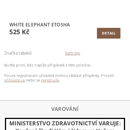
WHITE ELEPHANT ETOSHA
525 Kč
DETAIL
Značka tabáků
Rattrays
Buďte první, kdo napíše příspěvek k této položce.
Pouze registrovaní uživatelé mohou vkládat příspěvky. Prosím
přihlaste se
nebo se
registrujte
.
VAROVÁNÍ
MINISTERSTVO ZDRAVOTNICTVÍ VARUJE: