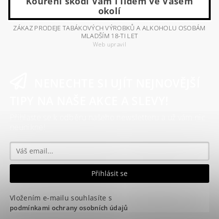
Kouření škodí Vám i lidem ve Vašem
okolí
ZÁKAZ PRODEJE TABÁKOVÝCH VÝROBKŮ A ALKOHOLU OSOBÁM
MLADŠÍM 18-TI LET
Web upravil
NENECHTE SI UJÍT NEJNOVĚJŠÍ
TIPY NA NAŠE AKCE A SLEVY!
Přihlaste se k odběru našeho newsletteru a už vám nic
neunikne!
Vložením e-mailu souhlasíte s
podmínkami ochrany osobních údajů