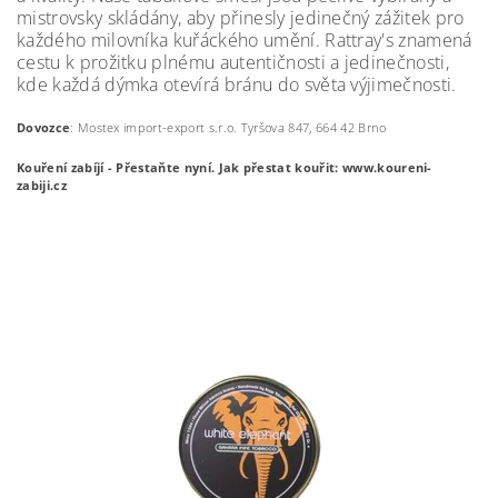
mistrovsky skládány, aby přinesly jedinečný zážitek pro
každého milovníka kuřáckého umění. Rattray's znamená
cestu k prožitku plnému autentičnosti a jedinečnosti,
kde každá dýmka otevírá bránu do světa výjimečnosti.
Dovozce
: Mostex import-export s.r.o. Tyršova 847, 664 42 Brno
Kouření zabíjí - Přestaňte nyní.
Jak přestat kouřit: www.koureni-
zabiji.cz