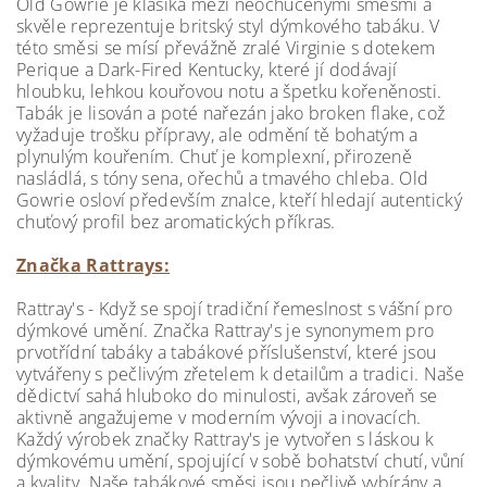
Old Gowrie je klasika mezi neochucenými směsmi a
skvěle reprezentuje britský styl dýmkového tabáku. V
této směsi se mísí převážně zralé Virginie s dotekem
Perique a Dark-Fired Kentucky, které jí dodávají
hloubku, lehkou kouřovou notu a špetku kořeněnosti.
Tabák je lisován a poté nařezán jako broken flake, což
vyžaduje trošku přípravy, ale odmění tě bohatým a
plynulým kouřením. Chuť je komplexní, přirozeně
nasládlá, s tóny sena, ořechů a tmavého chleba. Old
Gowrie osloví především znalce, kteří hledají autentický
chuťový profil bez aromatických příkras.
Značka Rattrays:
Rattray's - Když se spojí tradiční řemeslnost s vášní pro
dýmkové umění. Značka Rattray's je synonymem pro
prvotřídní tabáky a tabákové příslušenství, které jsou
vytvářeny s pečlivým zřetelem k detailům a tradici. Naše
dědictví sahá hluboko do minulosti, avšak zároveň se
aktivně angažujeme v moderním vývoji a inovacích.
Každý výrobek značky Rattray's je vytvořen s láskou k
dýmkovému umění, spojující v sobě bohatství chutí, vůní
a kvality. Naše tabákové směsi jsou pečlivě vybírány a