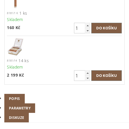
1 ks
8181/1 K
Skladem
160 Kč
14 ks
8181/14
Skladem
2 199 Kč
POPIS
PARAMETRY
DISKUZE