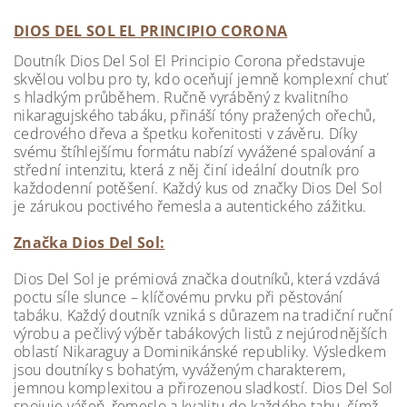
DIOS DEL SOL EL PRINCIPIO CORONA
Doutník Dios Del Sol El Principio Corona představuje
skvělou volbu pro ty, kdo oceňují jemně komplexní chuť
s hladkým průběhem. Ručně vyráběný z kvalitního
nikaragujského tabáku, přináší tóny pražených ořechů,
cedrového dřeva a špetku kořenitosti v závěru. Díky
svému štíhlejšímu formátu nabízí vyvážené spalování a
střední intenzitu, která z něj činí ideální doutník pro
každodenní potěšení. Každý kus od značky Dios Del Sol
je zárukou poctivého řemesla a autentického zážitku.
Značka Dios Del Sol:
Dios Del Sol je prémiová značka doutníků, která vzdává
poctu síle slunce – klíčovému prvku při pěstování
tabáku. Každý doutník vzniká s důrazem na tradiční ruční
výrobu a pečlivý výběr tabákových listů z nejúrodnějších
oblastí Nikaraguy a Dominikánské republiky. Výsledkem
jsou doutníky s bohatým, vyváženým charakterem,
jemnou komplexitou a přirozenou sladkostí. Dios Del Sol
spojuje vášeň, řemeslo a kvalitu do každého tahu, čímž