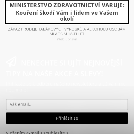
MINISTERSTVO ZDRAVOTNICTVÍ VARUJE:
Kouření škodí Vám i lidem ve Vašem
okolí
ZÁKAZ PRODEJE TABÁKOVÝCH VÝROBKŮ A ALKOHOLU OSOBÁM
MLADŠÍM 18-TI LET
Web upravil
NENECHTE SI UJÍT NEJNOVĚJŠÍ
TIPY NA NAŠE AKCE A SLEVY!
Přihlaste se k odběru našeho newsletteru a už vám nic
neunikne!
Vložením e-mailu souhlasíte s