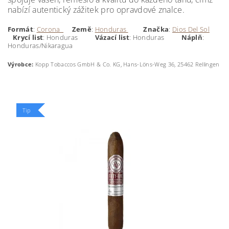
nabízí autentický zážitek pro opravdové znalce.
Formát
:
Corona
Země
:
Honduras
Značka
:
Dios Del Sol
Krycí
list
: Honduras
Vázací list
: Honduras
Náplň
:
Honduras/Nikaragua
Výrobce:
Kopp Tobaccos GmbH & Co. KG, Hans-Löns-Weg 36, 25462 Rellingen
Tip