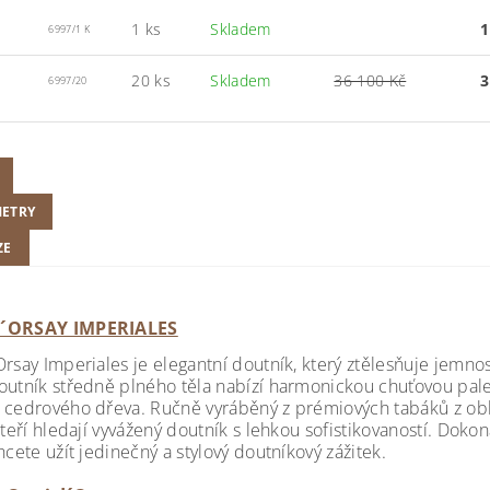
1 ks
Skladem
1
6997/1 K
20 ks
Skladem
36 100 Kč
3
6997/20
ETRY
ZE
´ORSAY IMPERIALES
Orsay Imperiales je elegantní doutník, který ztělesňuje jemn
outník středně plného těla nabízí harmonickou chuťovou pale
 cedrového dřeva. Ručně vyráběný z prémiových tabáků z obla
kteří hledají vyvážený doutník s lehkou sofistikovaností. Dokon
hcete užít jedinečný a stylový doutníkový zážitek.