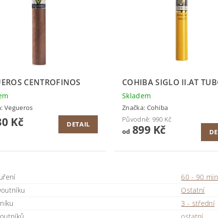
EROS CENTROFINOS
COHIBA SIGLO II.AT TU
dem
Skladem
a:
Vegueros
Značka:
Cohiba
0 Kč
Původně:
990 Kč
DETAIL
899 Kč
od
DE
uření
60 - 90 min
outníku
Ostatní
tníku
3 - střední
outníků
ostatní