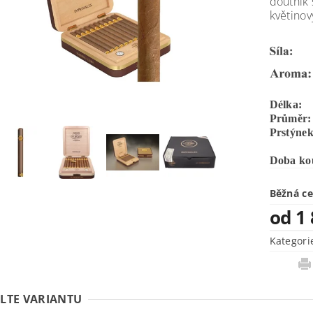
doutník
květinov
Délka:
Průměr:
Prstýnek
Doba kou
Běžná c
od 1
Kategori
LTE VARIANTU