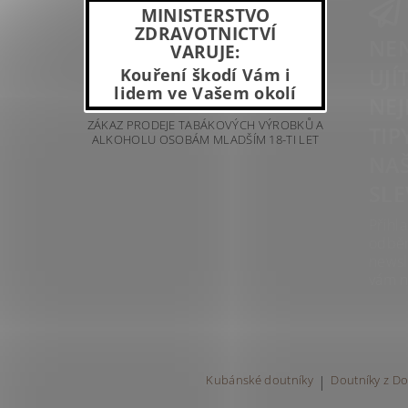
MINISTERSTVO
ZDRAVOTNICTVÍ
NEN
VARUJE:
UJÍ
Kouření škodí Vám i
lidem ve Vašem okolí
NEJ
ZÁKAZ PRODEJE TABÁKOVÝCH VÝROBKŮ A
TIP
ALKOHOLU OSOBÁM MLADŠÍM 18-TI LET
NAŠ
SLE
Přihla
odbě
newsl
vám n
Kubánské doutníky
|
Doutníky z Do