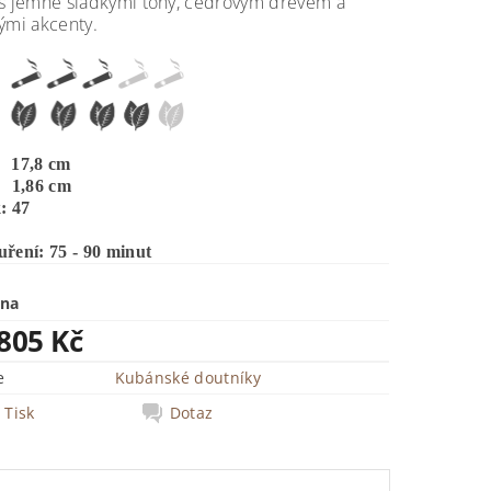
 s jemně sladkými tóny, cedrovým dřevem a
ými akcenty.
 17,8 cm
 1,86 cm
: 47
ření: 75 - 90 minut
ena
 805 Kč
e
Kubánské doutníky
Tisk
Dotaz