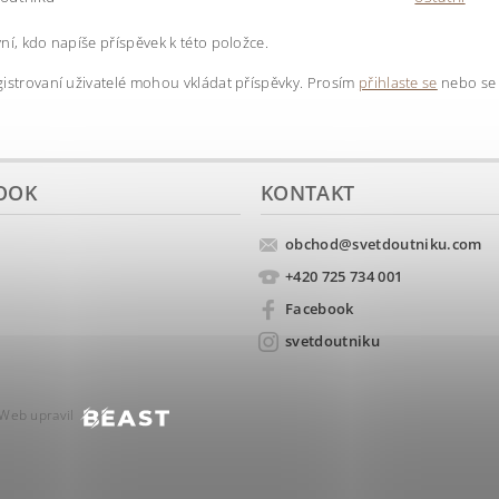
ní, kdo napíše příspěvek k této položce.
istrovaní uživatelé mohou vkládat příspěvky. Prosím
přihlaste se
nebo s
OOK
KONTAKT
obchod
@
svetdoutniku.com
+420 725 734 001
Facebook
svetdoutniku
Web upravil