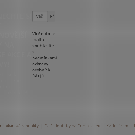
ECHTE SI
T
NOVĚJŠÍ
Vložením e-
mailu
Y NA
souhlasíte
s
E AKCE A
podmínkami
VY!
ochrany
osobních
ste se k
údajů
ru našeho
etteru a už
ic neunikne!
minikánské republiky
|
Další doutníky na Dobrutka.eu
|
Kvalitní rum
|