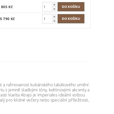
 805 Kč
5 790 Kč
ost a rafinovanost kubánského tabákového umění.
tu s jemně sladkými tóny, květinovými akcenty a
sti Vuelta Abajo je Imperiales ideální volbou
alý pro klidné večery nebo speciální příležitosti,