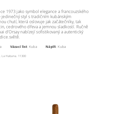
 roce 1973 jako symbol elegance a francouzského
e jedinečný styl s tradičním kubánským
 chutí, která oslovuje jak začátečníky, tak
ětin, cedrového dřeva a jemnou sladkostí. Ručně
ai d'Orsay nabízejí sofistikovaný a autentický
dice.světě.
Kuba
Vázací list
: Kuba
Náplň
: Kuba
o. La Habana. 11300