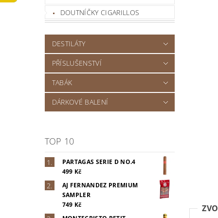
DOUTNÍČKY CIGARILLOS
DESTILÁTY
PŘÍSLUŠENSTVÍ
TABÁK
DÁRKOVÉ BALENÍ
TOP 10
PARTAGAS SERIE D NO.4
499 Kč
AJ FERNANDEZ PREMIUM
SAMPLER
749 Kč
ZVO