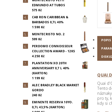
MONTECRISTO PETIT
EDMUNDO AT TUBOS
575 Kč
CAB RON CARIBBEAN &
BARBADOS 0,7L 40%
1 590 Kč
MONTECRISTO NO. 2
599 Kč
POPIS
PERDOMO CONNOISSEUR
PARAM
COLLECTION AWARD - 12KS
4 250 Kč
DISKU
PLANTATION XO 20TH
ANNIVERSARY 0,7 L 40%
(KARTON)
QUAI D
1 199 Kč
Quai d'
ALEC BRADLEY BLACK MARKET
Tento d
GORDO
náznaky
240 Kč
pro ty, 
EMINENTE RESERVA 10YO.
kdy si c
0,7L 43,5% (KARTON)