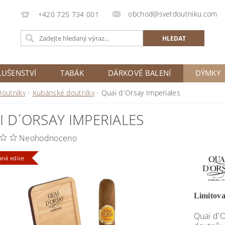
obchod@svetdoutniku.com
+420 725 734 001
LUŠENSTVÍ
TABÁK
DÁRKOVÉ BALENÍ
DÝMKY
Doutníky
Kubánské doutníky
Quai d´Orsay Imperiales
I D´ORSAY IMPERIALES
Neohodnoceno
aná edice
Limitova
Quai d'O