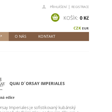
|
PŘIHLÁŠENÍ
REGISTRACE
KOŠÍK:
0 Kč
CZK
EUR
O NÁS
KONTAKT
QUAI D´ORSAY IMPERIALES
ná edice
rsay Imperiales je sofistikovaný kubánský