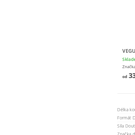
VEGU
Skla
Značk
33
od
Délka ko
Formát D
Síla Dou
Značka d