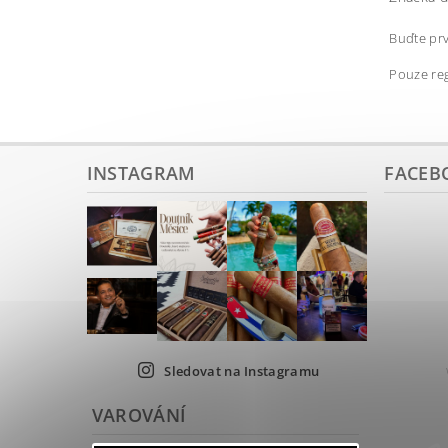
Buďte prv
Pouze reg
INSTAGRAM
FACEB
Sledovat na Instagramu
VAROVÁNÍ