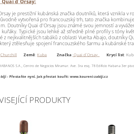
 Quai d´Orsay:
Orsay je prestižní kubánská značka doutníků, která vznikla v
Původně vytvořená pro francouzský trh, tato značka kombinuj
m. Doutníky Quai d'Orsay jsou známé svou jemností a vyváženou
 kuřáky. Typické jsou lehké až středně plné profily s tóny kv
 z nejkvalitnějších tabáků z oblasti Vuelta Abajo, doutníky Qu
, který ztělesňuje spojení francouzského šarmu a kubánské tra
:
Churchill
Země
:
Kuba
Značka
:
Quai d´Orsay
Krycí
list
: 
ABANOS S.A., Centro de Negocios Miramar. Ave. 3ra esq. 78 Edificio Habana 3er pis
bíjí - Přestaňte nyní.
Jak přestat kouřit: www.koureni-zabiji.cz
VISEJÍCÍ PRODUKTY