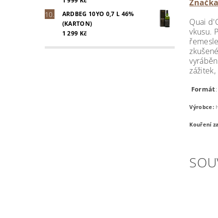
1 999 Kč
Značka
ARDBEG 10YO 0,7 L 46%
Quai d'
(KARTON)
vkusu. 
1 299 Kč
řemesle
zkušené
vyráběné
zážitek
Formát
Výrobce:
H
Kouření za
SOU