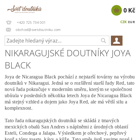
0 Kč
CZK
EUR
+420 725 734 001
obchod@svetdoutniku.com
NIKARAGUJSKÉ DOUTNÍKY JOYA
BLACK
Joya de Nicaragua Black pochází z nejstarší továrny na výrobu
doutníků v Nikaragui. Jedná se o rozšíření starší řady Red, tato
nová řada pokračuje v moderním směru, kterým se společnost
ubírala v posledních několika letech Joya de Nicaragua Black
má stejný vzhled a dojem jako Joya Red, ale má větší silu a
komplexnost.
Tato řada nikaragujských doutníků se skládá z tmavých
mexických obalů San Andres s náplněmi z úrodných oblastí
Esteli, Condega a Jalapa. Výsledkem je ořechový, pepřový
kouř s tóny toastu, kávy a kůže. Tato směs jistě zaujme nové i