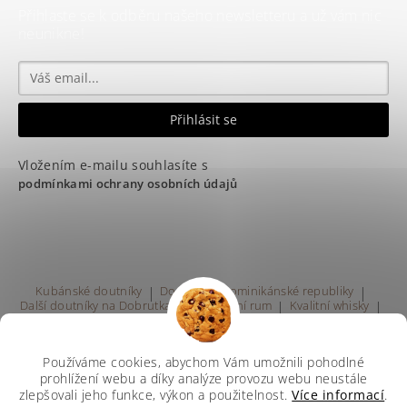
Přihlaste se k odběru našeho newsletteru a už vám nic
neunikne!
Vložením e-mailu souhlasíte s
podmínkami ochrany osobních údajů
Kubánské doutníky
|
Doutníky z Dominikánské republiky
|
Další doutníky na Dobrutka.eu
|
Kvalitní rum
|
Kvalitní whisky
|
Prodej rumu Praha
Používáme cookies, abychom Vám umožnili pohodlné
prohlížení webu a díky analýze provozu webu neustále
zlepšovali jeho funkce, výkon a použitelnost.
Více informací
.