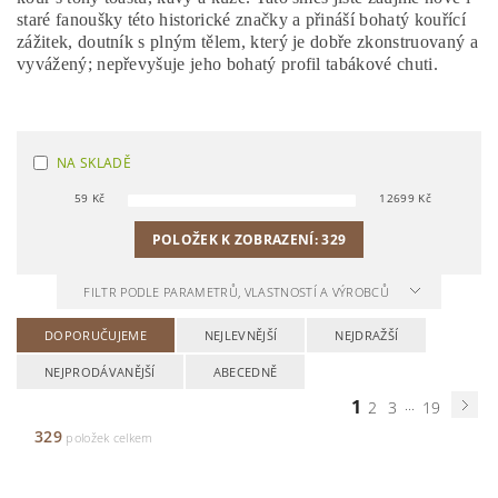
staré fanoušky této historické značky a přináší bohatý kouřící
zážitek, doutník s plným tělem, který je dobře zkonstruovaný a
vyvážený; nepřevyšuje jeho bohatý profil tabákové chuti.
NA SKLADĚ
59
Kč
12699
Kč
POLOŽEK K ZOBRAZENÍ:
329
FILTR PODLE PARAMETRŮ, VLASTNOSTÍ A VÝROBCŮ
DOPORUČUJEME
NEJLEVNĚJŠÍ
NEJDRAŽŠÍ
NEJPRODÁVANĚJŠÍ
ABECEDNĚ
1
...
2
3
19
329
položek celkem