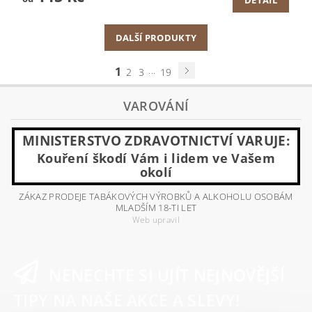
DALŠÍ PRODUKTY
1
...
2
3
19
VAROVÁNÍ
MINISTERSTVO ZDRAVOTNICTVÍ VARUJE:
Kouření škodí Vám i lidem ve Vašem
okolí
ZÁKAZ PRODEJE TABÁKOVÝCH VÝROBKŮ A ALKOHOLU OSOBÁM
MLADŠÍM 18-TI LET
Web upravil
NENECHTE SI UJÍT NEJNOVĚJŠÍ
TIPY NA NAŠE AKCE A SLEVY!