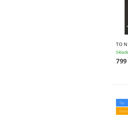
TO N
Skla
799
Tip
Doutn