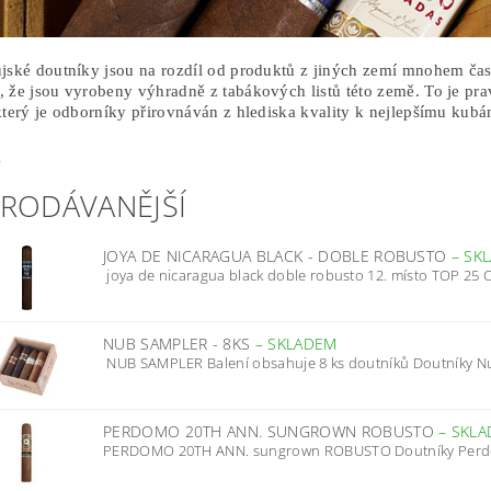
jské doutníky jsou na rozdíl od produktů z jiných zemí mnohem čas
 že jsou vyrobeny výhradně z tabákových listů této země. To je pr
který je odborníky přirovnáván z hlediska kvality k nejlepšímu kub
e
PRODÁVANĚJŠÍ
JOYA DE NICARAGUA BLACK - DOBLE ROBUSTO
–
SK
joya de nicaragua black doble robusto 12. místo TOP 25 Ci
NUB SAMPLER - 8KS
–
SKLADEM
NUB SAMPLER Balení obsahuje 8 ks doutníků Doutníky Nub
PERDOMO 20TH ANN. SUNGROWN ROBUSTO
–
SKLA
PERDOMO 20TH ANN. sungrown ROBUSTO Doutníky Perdom