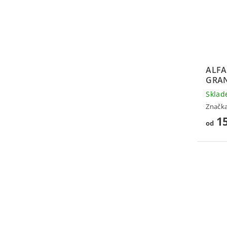
ALFA
GRA
Skla
Značk
15
od