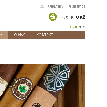
|
PŘIHLÁŠENÍ
REGISTRACE
KOŠÍK:
0 Kč
CZK
EUR
O NÁS
KONTAKT