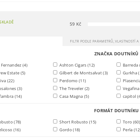
SKLADĚ
59
Kč
FILTR PODLE PARAMETRŮ, VLASTNOSTÍ 
ZNAČKA DOUTNÍKŮ
 Fernandez
(4)
Ashton Cigars
(12)
Barreda
ew Estate
(5)
Gilbert de Montsalvat
(3)
Gurkha
(
iva
(22)
Perdomo
(11)
Plasenci
osalones
(3)
The Treveler
(2)
Vegafin
fambra
(14)
Casa Magna
(5)
capitol
(
FORMÁT DOUTNÍKU
obusto
(78)
Short Robusto
(15)
Toro
(60
licoso
(16)
Gordo
(18)
Perla
(12