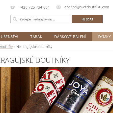
obchod@svetdoutniku.com
+420 725 734 001
LUŠENSTVÍ
TABÁK
DÁRKOVÉ BALENÍ
DÝMKY
Doutníky
Nikaragujské doutníky
ARAGUJSKÉ DOUTNÍKY