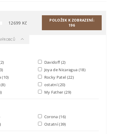
POLOŽEK K ZOBRAZENÍ:
12699
Kč
196
A VÝROBCŮ
(2)
Davidoff
(2)
3)
Joya de Nicaragua
(18)
a
(10)
Rocky Patel
(22)
a
(8)
ostatní
(20)
4)
My Father
(29)
)
Corona
(16)
)
Ostatní
(39)