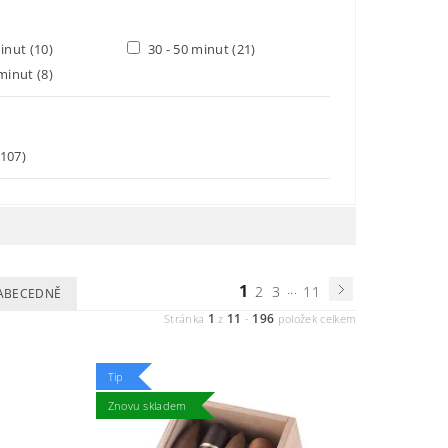
minut
(10)
30 - 50 minut
(21)
 minut
(8)
(107)
1
...
2
3
11
ABECEDNĚ
1
11
196
Stránka
z
-
položek celkem
Tip
Znovu skladem