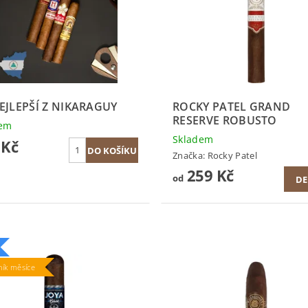
EJLEPŠÍ Z NIKARAGUY
ROCKY PATEL GRAND
RESERVE ROBUSTO
dem
Skladem
 Kč
Značka:
Rocky Patel
259 Kč
od
DE
ík měsíce