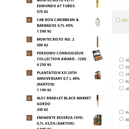
MONTECRISTO PETIT
EDMUNDO AT TUBOS
575 Kč
CAB RON CARIBBEAN &
NA 
BARBADOS 0,7L 40%
1 590 Kč
MONTECRISTO NO. 2
599 Kč
PERDOMO CONNOISSEUR
COLLECTION AWARD - 12KS
AJ
4 250 Kč
Dr
PLANTATION XO 20TH
Ol
ANNIVERSARY 0,7 L 40%
R
(KARTON)
al
1 199 Kč
ALEC BRADLEY BLACK MARKET
GORDO
240 Kč
R
EMINENTE RESERVA 10YO.
Be
0,7L 43,5% (KARTON)