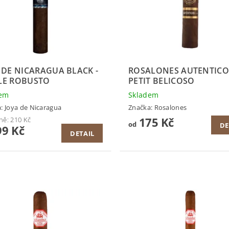
 DE NICARAGUA BLACK -
ROSALONES AUTENTICO
LE ROBUSTO
PETIT BELICOSO
dem
Skladem
a:
Joya de Nicaragua
Značka:
Rosalones
175 Kč
ně:
210 Kč
od
DE
9 Kč
DETAIL