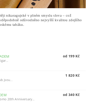
těji nikaragujské v plném smyslu slova – což
avděpodobně odůvodněno nejvyšší kvalitou zdejšího
ánskému tabáku.
od 199 Kč
LADEM
gar...
1 820 Kč
 jsou...
od 340 Kč
DEM
o 20th Anniversary...