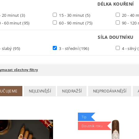
DÉLKA KOUŘENÍ
- 20 minut
(3)
15 - 30 minut
(5)
20 - 40 
 - 60 minut
(95)
60 - 90 minut
(75)
90 - 120
SÍLA DOUTNÍKU
- slabý
(95)
3 - střední
(196)
4 - silný
ymazat všechny filtry
UČUJEME
NEJLEVNĚJŠÍ
NEJDRAŽŠÍ
NEJPRODÁVANĚJŠÍ
Tip
Doutník roku