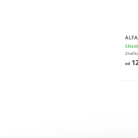
ALFA
Skla
Značk
12
od