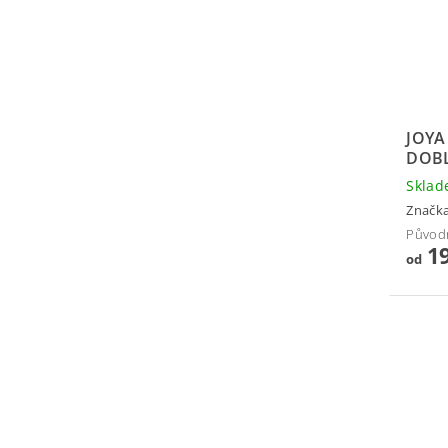
JOYA
DOB
Skla
Značk
Původ
19
od