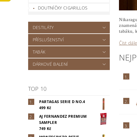
DOUTNÍČKY CIGARILLOS
Nikaragu
znamená,
DESTILÁTY
tabáku, 
PŘÍSLUŠENSTVÍ
Číst dál
TABÁK
NEJ
DÁRKOVÉ BALENÍ
1.
TOP 10
2.
PARTAGAS SERIE D NO.4
499 Kč
AJ FERNANDEZ PREMIUM
SAMPLER
3.
749 Kč