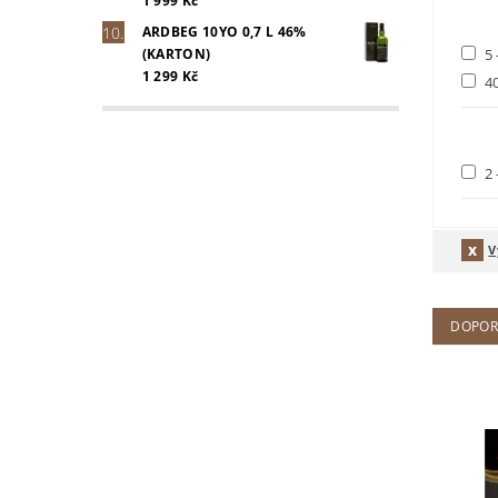
1 999 Kč
ARDBEG 10YO 0,7 L 46%
5 
(KARTON)
1 299 Kč
40
2 
V
DOPOR