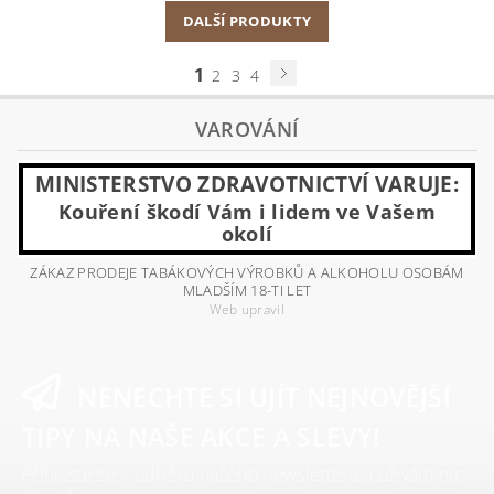
DALŠÍ PRODUKTY
1
2
3
4
VAROVÁNÍ
MINISTERSTVO ZDRAVOTNICTVÍ VARUJE:
Kouření škodí Vám i lidem ve Vašem
okolí
ZÁKAZ PRODEJE TABÁKOVÝCH VÝROBKŮ A ALKOHOLU OSOBÁM
MLADŠÍM 18-TI LET
Web upravil
NENECHTE SI UJÍT NEJNOVĚJŠÍ
TIPY NA NAŠE AKCE A SLEVY!
Přihlaste se k odběru našeho newsletteru a už vám nic