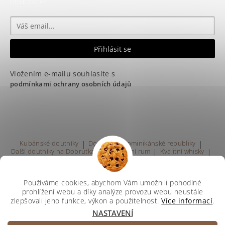
neunikne!
Vložením e-mailu souhlasíte s
podmínkami ochrany osobních údajů
Kubánské doutníky
|
Doutníky z Dominikánské republiky
|
Další doutníky na Dobrutka.eu
|
Kvalitní rum
|
Kvalitní whisky
|
Prodej rumu Praha
Používáme cookies, abychom Vám umožnili pohodlné
prohlížení webu a díky analýze provozu webu neustále
zlepšovali jeho funkce, výkon a použitelnost.
Více informací
.
NASTAVENÍ
Upravit nastavení cookies
2026 ©
Svetdoutniku
, všechna práva vyhrazena