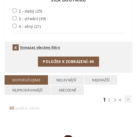
2 - slabý
(25)
3 - střední
(39)
4 - silný
(21)
Vymazat všechny filtry
POLOŽEK K ZOBRAZENÍ:
60
DOPORUČUJEME
NEJLEVNĚJŠÍ
NEJDRAŽŠÍ
NEJPRODÁVANĚJŠÍ
ABECEDNĚ
1
2
3
4
60
položek celkem