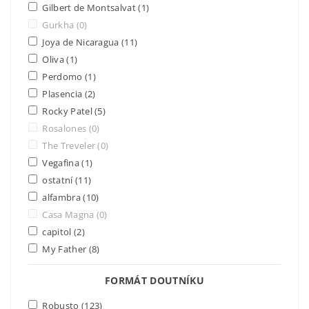
Gilbert de Montsalvat
(1)
Gurkha
(0)
Joya de Nicaragua
(11)
Oliva
(1)
Perdomo
(1)
Plasencia
(2)
Rocky Patel
(5)
Rosalones
(0)
The Treveler
(0)
Vegafina
(1)
ostatní
(11)
alfambra
(10)
Casa Magna
(0)
capitol
(2)
My Father
(8)
FORMÁT DOUTNÍKU
Robusto
(123)