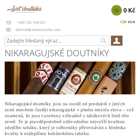
0 Kč
CZK
EUR
+420 725 734 001
obchod@svetdoutniku.com
NIKARAGUJSKÉ DOUTNÍKY
Nikaragujské doutníky jsou na rozdíl od produktů z jiných
zemí mnohem častěji nikaragujské v plném smyslu slova – což
znamená, že jsou vyrobeny výhradně z tabákových listů této
země. To je pravděpodobně odůvodněno nejvyšší kvalitou
zdejšího tabáku, který je odborníky přirovnáván z hlediska
kvality k nejlepšímu kubánskému tabáku.