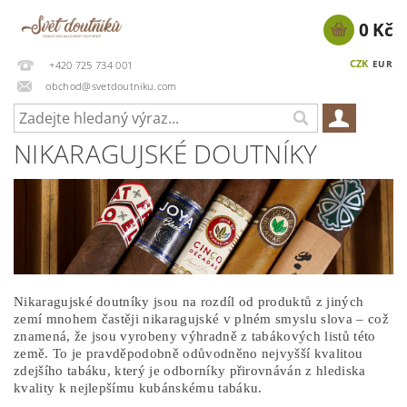
0 Kč
CZK
EUR
+420 725 734 001
obchod@svetdoutniku.com
NIKARAGUJSKÉ DOUTNÍKY
Nikaragujské doutníky jsou na rozdíl od produktů z jiných
zemí mnohem častěji nikaragujské v plném smyslu slova – což
znamená, že jsou vyrobeny výhradně z tabákových listů této
země. To je pravděpodobně odůvodněno nejvyšší kvalitou
zdejšího tabáku, který je odborníky přirovnáván z hlediska
kvality k nejlepšímu kubánskému tabáku.