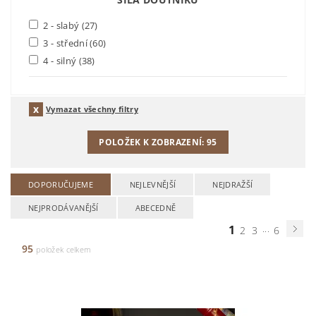
2 - slabý
(27)
3 - střední
(60)
4 - silný
(38)
Vymazat všechny filtry
POLOŽEK K ZOBRAZENÍ:
95
DOPORUČUJEME
NEJLEVNĚJŠÍ
NEJDRAŽŠÍ
NEJPRODÁVANĚJŠÍ
ABECEDNĚ
1
...
2
3
6
95
položek celkem