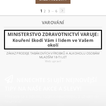
1
...
2
3
6
VAROVÁNÍ
MINISTERSTVO ZDRAVOTNICTVÍ VARUJE:
Kouření škodí Vám i lidem ve Vašem
okolí
ZÁKAZ PRODEJE TABÁKOVÝCH VÝROBKŮ A ALKOHOLU OSOBÁM
MLADŠÍM 18-TI LET
Web upravil
NENECHTE SI UJÍT NEJNOVĚJŠÍ
TIPY NA NAŠE AKCE A SLEVY!
Přihlaste se k odběru našeho newsletteru a už vám nic
neunikne!