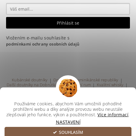
Vložením e-mailu souhlasíte s
podmínkami ochrany osobních údajů
Kubánské doutníky
|
Doutníky z Dominikánské republiky
|
Další doutníky na Dobrutka.eu
|
Kvalitní rum
|
Kvalitní whisky
|
Prodej rumu Praha
Používáme cookies, abychom Vám umožnili pohodlné
prohlížení webu a díky analýze provozu webu neustále
zlepšovali jeho funkce, výkon a použitelnost.
Více informací
.
NASTAVENÍ
Upravit nastavení cookies
2026 ©
Svetdoutniku
, všechna práva vyhrazena
SOUHLASÍM