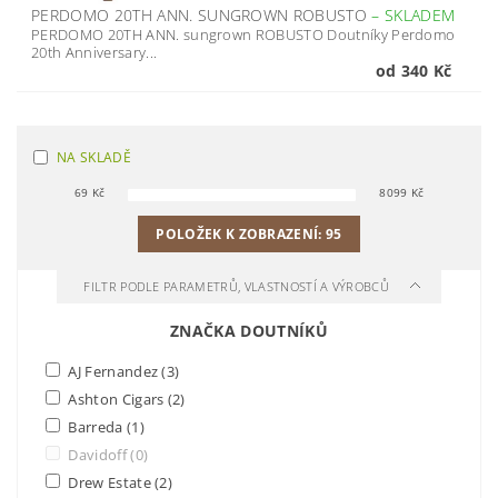
PERDOMO 20TH ANN. SUNGROWN ROBUSTO
–
SKLADEM
PERDOMO 20TH ANN. sungrown ROBUSTO Doutníky Perdomo
20th Anniversary...
od 340 Kč
NA SKLADĚ
69
Kč
8099
Kč
POLOŽEK K ZOBRAZENÍ:
95
FILTR PODLE PARAMETRŮ, VLASTNOSTÍ A VÝROBCŮ
ZNAČKA DOUTNÍKŮ
AJ Fernandez
(3)
Ashton Cigars
(2)
Barreda
(1)
Davidoff
(0)
Drew Estate
(2)