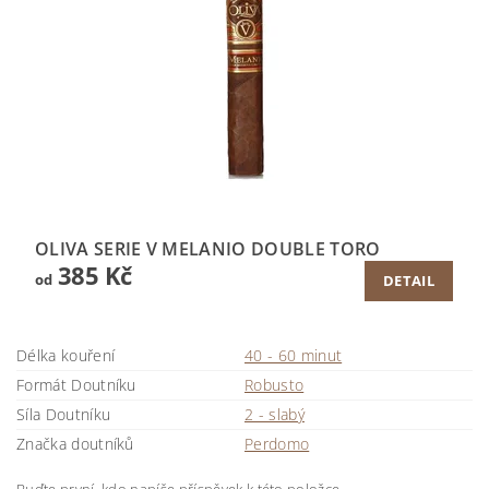
OLIVA SERIE V MELANIO DOUBLE TORO
385 Kč
od
DETAIL
Délka kouření
40 - 60 minut
Formát Doutníku
Robusto
Síla Doutníku
2 - slabý
Značka doutníků
Perdomo
Buďte první, kdo napíše příspěvek k této položce.