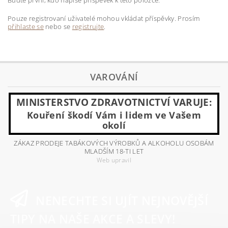
Pouze registrovaní uživatelé mohou vkládat příspěvky. Prosím
přihlaste se
nebo se
registrujte
.
VAROVÁNÍ
MINISTERSTVO ZDRAVOTNICTVÍ VARUJE:
Kouření škodí Vám i lidem ve Vašem
okolí
ZÁKAZ PRODEJE TABÁKOVÝCH VÝROBKŮ A ALKOHOLU OSOBÁM
MLADŠÍM 18-TI LET
Web upravil
NENECHTE SI UJÍT NEJNOVĚJŠÍ
TIPY NA NAŠE AKCE A SLEVY!