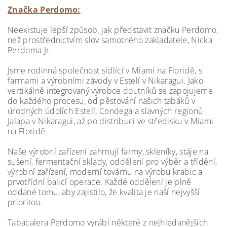
Značka Perdomo:
Neexistuje lepší způsob, jak představit značku Perdomo,
než prostřednictvím slov samotného zakladatele, Nicka
Perdoma Jr.
Jsme rodinná společnost sídlící v Miami na Floridě, s
farmami a výrobními závody v Estelí v Nikaragui. Jako
vertikálně integrovaný výrobce doutníků se zapojujeme
do každého procesu, od pěstování našich tabáků v
úrodných údolích Estelí, Condega a slavných regionů
Jalapa v Nikaragui, až po distribuci ve středisku v Miami
na Floridě.
Naše výrobní zařízení zahrnují farmy, skleníky, stáje na
sušení, fermentační sklady, oddělení pro výběr a třídění,
výrobní zařízení, moderní továrnu na výrobu krabic a
prvotřídní balicí operace. Každé oddělení je plně
oddané tomu, aby zajistilo, že kvalita je naší nejvyšší
prioritou.
Tabacalera Perdomo vyrábí některé z nejhledanějších