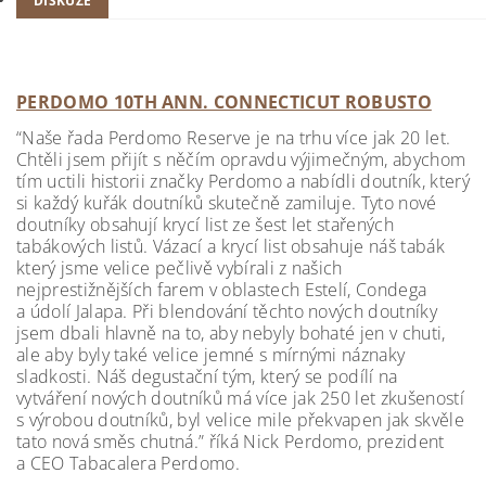
DISKUZE
PERDOMO 10TH ANN. CONNECTICUT ROBUSTO
“Naše řada Perdomo Reserve je na trhu více jak 20 let.
Chtěli jsem přijít s něčím opravdu výjimečným, abychom
tím uctili historii značky Perdomo a nabídli doutník, který
si každý kuřák doutníků skutečně zamiluje. Tyto nové
doutníky obsahují krycí list ze šest let stařených
tabákových listů. Vázací a krycí list obsahuje náš tabák
který jsme velice pečlivě vybírali z našich
nejprestižnějších farem v oblastech Estelí, Condega
a údolí Jalapa. Při blendování těchto nových doutníky
jsem dbali hlavně na to, aby nebyly bohaté jen v chuti,
ale aby byly také velice jemné s mírnými náznaky
sladkosti. Náš degustační tým, který se podílí na
vytváření nových doutníků má více jak 250 let zkušeností
s výrobou doutníků, byl velice mile překvapen jak skvěle
tato nová směs chutná.” říká Nick Perdomo, prezident
a CEO Tabacalera Perdomo.