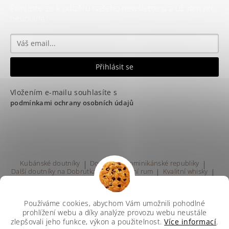
Přihlaste se k odběru našeho newsletteru a už vám nic
neunikne!
Vložením e-mailu souhlasíte s
podmínkami ochrany osobních údajů
Kubánské doutníky
|
Doutníky z Dominikánské republiky
|
Další doutníky na Dobrutka.eu
|
Kvalitní rum
|
Kvalitní whisky
|
Prodej rumu Praha
Používáme cookies, abychom Vám umožnili pohodlné
prohlížení webu a díky analýze provozu webu neustále
zlepšovali jeho funkce, výkon a použitelnost.
Více informací
.