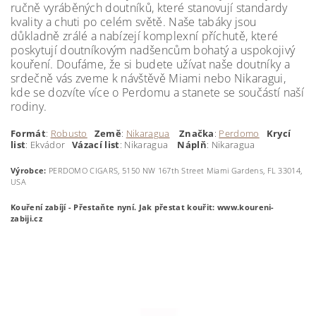
ručně vyráběných doutníků, které stanovují standardy
kvality a chuti po celém světě. Naše tabáky jsou
důkladně zrálé a nabízejí komplexní příchutě, které
poskytují doutníkovým nadšencům bohatý a uspokojivý
kouření. Doufáme, že si budete užívat naše doutníky a
srdečně vás zveme k návštěvě Miami nebo Nikaragui,
kde se dozvíte více o Perdomu a stanete se součástí naší
rodiny.
Formát
:
Robusto
Země
:
Nikaragua
Značka
:
Perdomo
Krycí
list
: Ekvádor
Vázací list
: Nikaragua
Náplň
: Nikaragua
Výrobce:
PERDOMO CIGARS, 5150 NW 167th Street Miami Gardens, FL 33014,
USA
Kouření zabíjí - Přestaňte nyní.
Jak přestat kouřit: www.koureni-
zabiji.cz