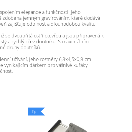
spojením elegance a funkčnosti. Jeho
ě zdobena jemným gravírováním, které dodává
veň zajišťuje odolnost a dlouhodobou kvalitu.
mž se dvoubřitá ostří otevřou a jsou připravená k
 čistý a rychlý ořez doutníku. S maximálním
né druhy doutníků.
enní užívání, jeho rozměry 6,8x4,5x0,9 cm
je vynikajícím dárkem pro vášnivé kuřáky
ičnost.
Tip