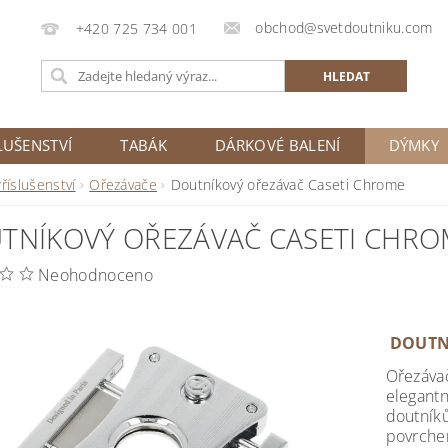
obchod@svetdoutniku.com
+420 725 734 001
LUŠENSTVÍ
TABÁK
DÁRKOVÉ BALENÍ
DÝMKY
říslušenství
Ořezávače
Doutníkový ořezávač Caseti Chrome
TNÍKOVÝ OŘEZÁVAČ CASETI CHRO
Neohodnoceno
DOUTN
Ořezávač
elegant
doutník
povrche