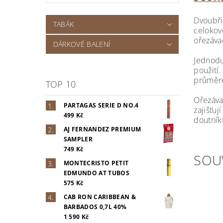
Dvoubři
TABÁK
celokov
ořezáva
DÁRKOVÉ BALENÍ
Jednoduc
použití.
průměre
TOP 10
Ořezáva
PARTAGAS SERIE D NO.4
zajišťu
499 Kč
doutníků
AJ FERNANDEZ PREMIUM
SAMPLER
749 Kč
SOU
MONTECRISTO PETIT
EDMUNDO AT TUBOS
575 Kč
CAB RON CARIBBEAN &
BARBADOS 0,7L 40%
1 590 Kč