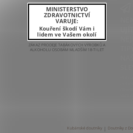
MINISTERSTVO
ZDRAVOTNICTVÍ
NEN
VARUJE:
UJÍ
Kouření škodí Vám i
lidem ve Vašem okolí
NEJ
ZÁKAZ PRODEJE TABÁKOVÝCH VÝROBKŮ A
TIP
ALKOHOLU OSOBÁM MLADŠÍM 18-TI LET
NAŠ
SLE
Přihla
odbě
newsl
vám n
Kubánské doutníky
|
Doutníky z Do