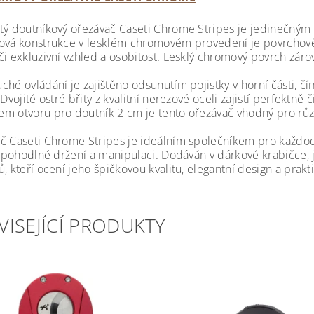
tý doutníkový ořezávač Caseti Chrome Stripes je jedinečným 
ová konstrukce v lesklém chromovém provedení je povrchov
či exkluzivní vzhled a osobitost. Lesklý chromový povrch záro
hé ovládání je zajištěno odsunutím pojistky v horní části, čí
 Dvojité ostré břity z kvalitní nerezové oceli zajistí perfektně
m otvoru pro doutník 2 cm je tento ořezávač vhodný pro růz
č Caseti Chrome Stripes je ideálním společníkem pro každod
jí pohodlné držení a manipulaci. Dodáván v dárkové krabičce, 
, kteří ocení jeho špičkovou kvalitu, elegantní design a prakt
VISEJÍCÍ PRODUKTY