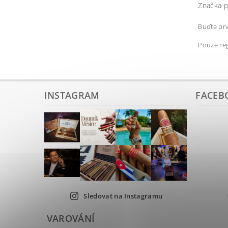
Značka p
Buďte prv
Pouze reg
INSTAGRAM
FACEB
Sledovat na Instagramu
VAROVÁNÍ