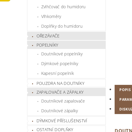
Zvlhčovač do humidoru
Vlhkoměry
Doplňky do humidoru
OŘEZÁVAČE
POPELNÍKY
Doutníkové popelníky
Dýmkové popelníky
Kapesní popelník
POUZDRA NA DOUTNÍKY
POPIS
ZAPALOVAČE A ZÁPALKY
PARAM
Doutníkové zapalovače
DISKU
Doutníkové zápalky
DÝMKOVÉ PŘÍSLUŠENSTVÍ
OSTATNÍ DOPLŇKY
DOUTN