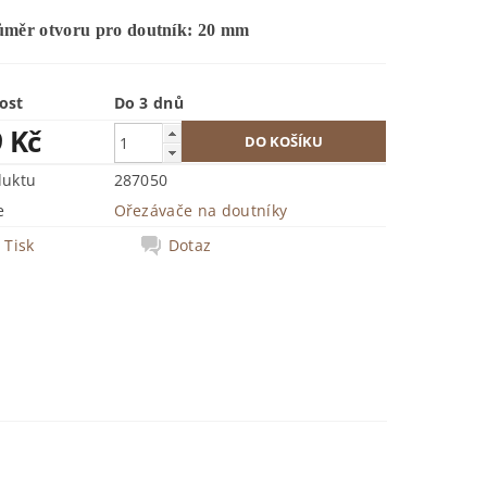
ůměr otvoru pro doutník: 20 mm
ost
Do 3 dnů
9 Kč
duktu
287050
e
Ořezávače na doutníky
Tisk
Dotaz