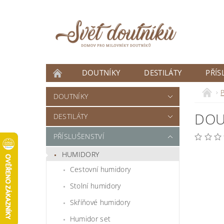
DOUTNÍKY
DESTILÁTY
PŘÍS
ČLÁNKY
P
DOUTNÍKY
DOU
DESTILÁTY
PŘÍSLUŠENSTVÍ
HUMIDORY
Cestovní humidory
Stolní humidory
Skříňové humidory
Humidor set