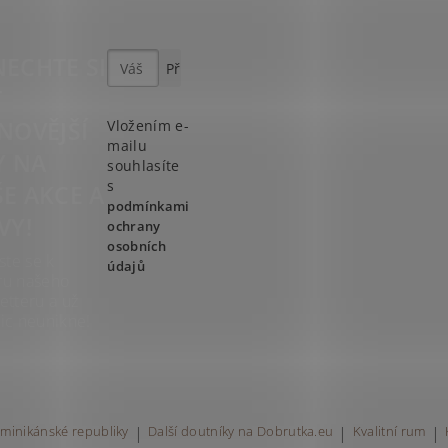
ECHTE SI
T
NOVĚJŠÍ
Vložením e-
mailu
Y NA
souhlasíte
s
E AKCE A
podmínkami
VY!
ochrany
osobních
ste se k
údajů
ru našeho
etteru a už
ic neunikne!
minikánské republiky
|
Další doutníky na Dobrutka.eu
|
Kvalitní rum
|