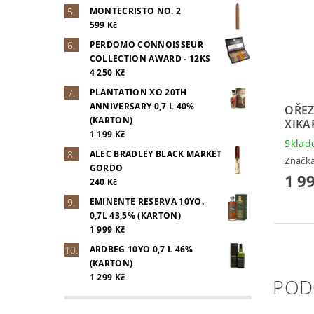
MONTECRISTO NO. 2
599 Kč
PERDOMO CONNOISSEUR
COLLECTION AWARD - 12KS
4 250 Kč
PLANTATION XO 20TH
ANNIVERSARY 0,7 L 40%
OŘEZ
(KARTON)
XIKA
1 199 Kč
Skla
ALEC BRADLEY BLACK MARKET
Značk
GORDO
1 9
240 Kč
EMINENTE RESERVA 10YO.
0,7L 43,5% (KARTON)
1 999 Kč
ARDBEG 10YO 0,7 L 46%
(KARTON)
1 299 Kč
POD