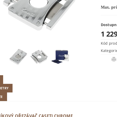
Max. pr
Dostupn
1 22
Kód pro
Kategori
ETRY
ZE
ÍKOVÝ OŘEZÁVAČ CASETI CHROME