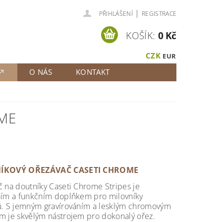
|
PŘIHLÁŠENÍ
REGISTRACE
KOŠÍK:
0 Kč
CZK
EUR
O NÁS
KONTAKT
ME
ÍKOVÝ OŘEZÁVAČ CASETI CHROME
 na doutníky Caseti Chrome Stripes je
ním a funkčním doplňkem pro milovníky
ů. S jemným gravírováním a lesklým chromovým
m je skvělým nástrojem pro dokonalý ořez.