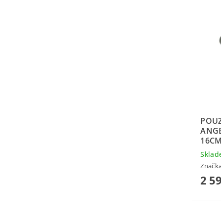
POUZ
ANGE
16C
Skla
Značk
2 5