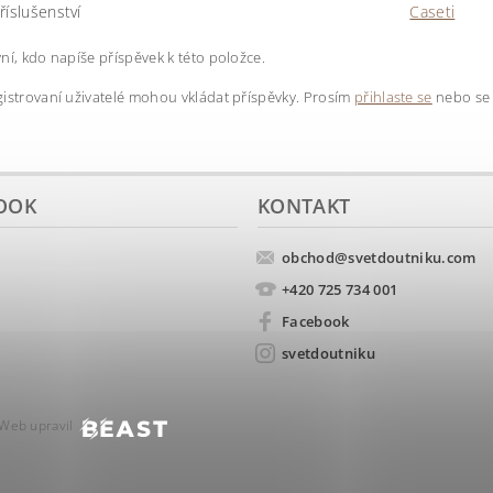
říslušenství
Caseti
ní, kdo napíše příspěvek k této položce.
istrovaní uživatelé mohou vkládat příspěvky. Prosím
přihlaste se
nebo s
OOK
KONTAKT
obchod
@
svetdoutniku.com
+420 725 734 001
Facebook
svetdoutniku
Web upravil