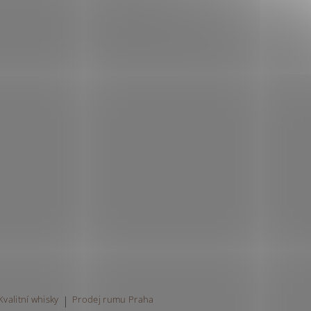
Kvalitní whisky
|
Prodej rumu Praha