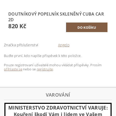
DOUTNÍKOVÝ POPELNÍK SKLENĚNÝ CUBA CAR
2D
820 Kč
Značka příslušenství
Angelo
Buďte první, kdo napíše příspěvek k této položce.
Pouze registrovaní uživatelé mohou vkládat příspěvky. Prosím
přihlaste se
nebo se
registrujte
.
VAROVÁNÍ
MINISTERSTVO ZDRAVOTNICTVÍ VARUJE:
Kouření škodí Vám i lidem ve Vašem