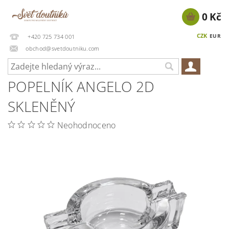
0 Kč
CZK
EUR
+420 725 734 001
obchod@svetdoutniku.com
POPELNÍK ANGELO 2D
SKLENĚNÝ
Neohodnoceno