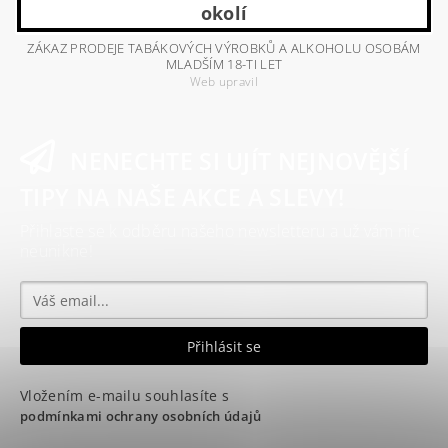
okolí
ZÁKAZ PRODEJE TABÁKOVÝCH VÝROBKŮ A ALKOHOLU OSOBÁM
MLADŠÍM 18-TI LET
Web upravil
NENECHTE SI UJÍT NEJNOVĚJŠÍ
TIPY NA NAŠE AKCE A SLEVY!
Přihlaste se k odběru našeho newsletteru a už vám nic
neunikne!
Vložením e-mailu souhlasíte s
podmínkami ochrany osobních údajů