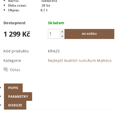
Barva: Jantarová
Doba zrání: 20 let
Objem: 0,7 l
Dostupnost
Skladem
1 299 Kč
Kód produktu
KRA23
Kategorie
Nejlepší kvalitní rum
,
Rum Malteco
Dotaz
POPIS
PARAMETRY
DISKUZE