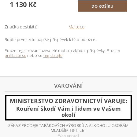
1 130 Kč
Značka destilátů
Malteco
Buďte první, kdo napíše příspěvek k této položce.
Pouze registrovaní uživatelé mohou vkládat příspěvky. Prosím
přihlaste se
nebo se
registrujte
.
VAROVÁNÍ
MINISTERSTVO ZDRAVOTNICTVÍ VARUJE:
Kouření škodí Vám i lidem ve Vašem
okolí
ZÁKAZ PRODEJE TABÁKOVÝCH VÝROBKŮ A ALKOHOLU OSOBÁM
MLADŠÍM 18-TI LET
Web upravil