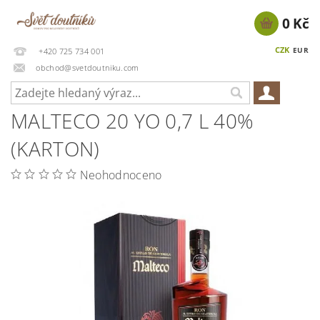
0 Kč
CZK
EUR
+420 725 734 001
obchod@svetdoutniku.com
MALTECO 20 YO 0,7 L 40%
(KARTON)
Neohodnoceno