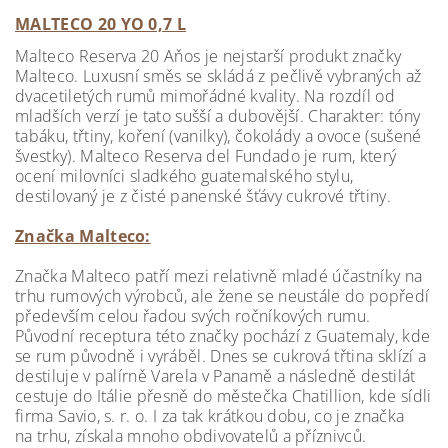
MALTECO 20 YO 0,7 L
Malteco Reserva 20 Aňos je nejstarší produkt značky
Malteco. Luxusní směs se skládá z pečlivě vybraných až
dvacetiletých rumů mimořádné kvality. Na rozdíl od
mladších verzí je tato sušší a dubovější. Charakter: tóny
tabáku, třtiny, koření (vanilky), čokolády a ovoce (sušené
švestky). Malteco Reserva del Fundado je rum, který
ocení milovníci sladkého guatemalského stylu,
destilovaný je z čisté panenské šťávy cukrové třtiny.
Značka Malteco:
Značka Malteco patří mezi relativně mladé účastníky na
trhu rumových výrobců, ale žene se neustále do popředí
především celou řadou svých ročníkových rumu.
Původní receptura této značky pochází z Guatemaly, kde
se rum původně i vyráběl. Dnes se cukrová třtina sklízí a
destiluje v palírně Varela v Panamě a následně destilát
cestuje do Itálie přesně do městečka Chatillion, kde sídli
firma Savio, s. r. o. I za tak krátkou dobu, co je značka
na trhu, získala mnoho obdivovatelů a příznivců.