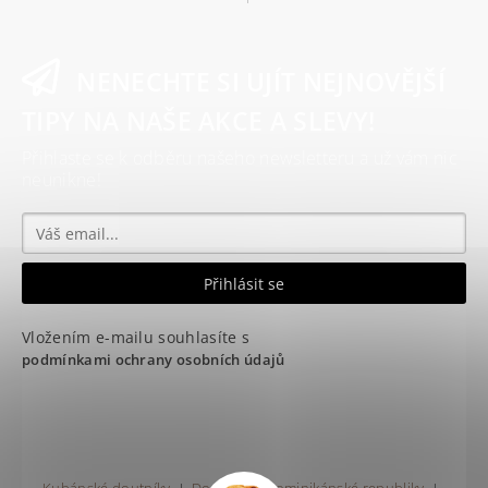
NENECHTE SI UJÍT NEJNOVĚJŠÍ
TIPY NA NAŠE AKCE A SLEVY!
Přihlaste se k odběru našeho newsletteru a už vám nic
neunikne!
Vložením e-mailu souhlasíte s
podmínkami ochrany osobních údajů