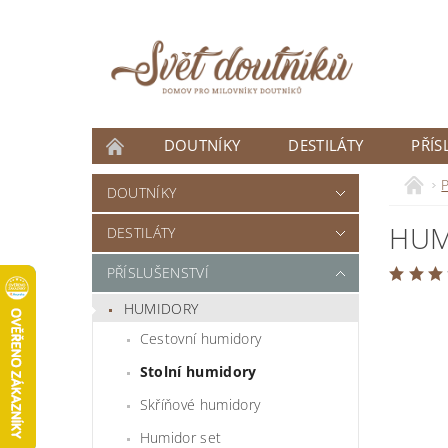
DOUTNÍKY
DESTILÁTY
PŘÍS
ČLÁNKY
P
DOUTNÍKY
HUM
DESTILÁTY
PŘÍSLUŠENSTVÍ
HUMIDORY
Cestovní humidory
Stolní humidory
Skříňové humidory
Humidor set