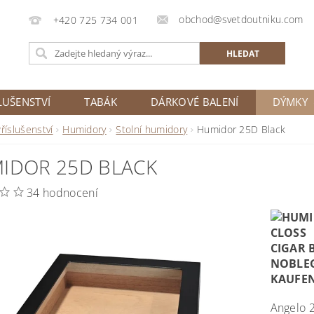
obchod@svetdoutniku.com
+420 725 734 001
LUŠENSTVÍ
TABÁK
DÁRKOVÉ BALENÍ
DÝMKY
říslušenství
Humidory
Stolní humidory
Humidor 25D Black
IDOR 25D BLACK
34 hodnocení
A
ngelo 