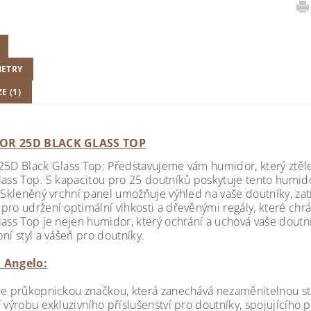
ETRY
E (1)
OR 25D BLACK GLASS TOP
25D Black Glass Top: Představujeme vám humidor, který ztěle
lass Top. S kapacitou pro 25 doutníků poskytuje tento humido
. Skleněný vrchní panel umožňuje výhled na vaše doutníky, za
pro udržení optimální vlhkosti a dřevěnými regály, které chrá
lass Top je nejen humidor, který ochrání a uchová vaše doutn
ní styl a vášeň pro doutníky.
 Angelo:
je průkopnickou značkou, která zanechává nezaměnitelnou sto
í výrobu exkluzivního příslušenství pro doutníky, spojujícího