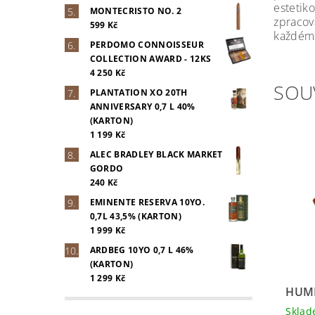
estetik
MONTECRISTO NO. 2
zpracov
599 Kč
každém 
PERDOMO CONNOISSEUR
COLLECTION AWARD - 12KS
4 250 Kč
SOU
PLANTATION XO 20TH
ANNIVERSARY 0,7 L 40%
(KARTON)
1 199 Kč
ALEC BRADLEY BLACK MARKET
GORDO
240 Kč
EMINENTE RESERVA 10YO.
0,7L 43,5% (KARTON)
1 999 Kč
ARDBEG 10YO 0,7 L 46%
(KARTON)
1 299 Kč
HUMI
Skla