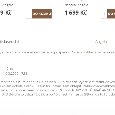
a:
Angelo
Značka:
Angelo
99 Kč
1 699 Kč
říslušenství
Angelo
istrovaní uživatelé mohou vkládat příspěvky. Prosím
přihlaste se
nebo s
Dom
9.3.2020 17:58
em si tenhle humidor a je úplně na h.... Po zvlhčení vydrží optimální vlhkos
m kolem dokola z venku i zevnitř) Potom jsem oblepil i zabudovaný vlhkoměr
a zase nic ! Koupil jsem víc zvlhčovačů (POLYMEROVÝ ZVLHČOVAČ ANGELO PRO)
D :D :D 3-5 dní to udrží 72-69% a po 10 dnech tam je už 58% a jde to furt d