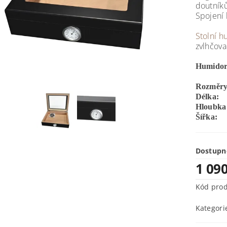
doutník
Spojení 
Stolní 
zvlhčov
Humidor
Rozměry
Délka:
Hloubka
Šířka:
Dostupn
1 09
Kód pro
Kategori