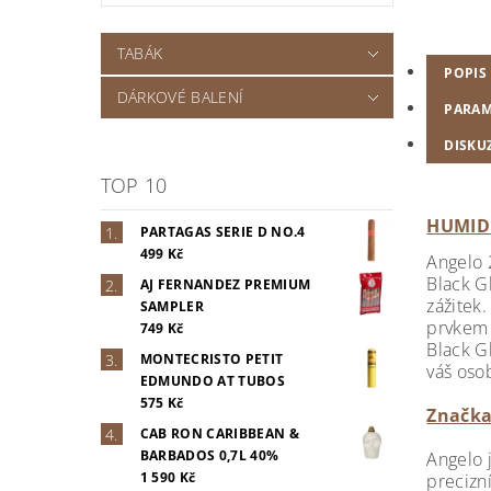
TABÁK
POPIS
DÁRKOVÉ BALENÍ
PARAM
DISKUZ
TOP 10
HUMID
PARTAGAS SERIE D NO.4
499 Kč
Angelo 
Black G
AJ FERNANDEZ PREMIUM
zážitek
SAMPLER
prvkem 
749 Kč
Black G
MONTECRISTO PETIT
váš osob
EDMUNDO AT TUBOS
575 Kč
Značka
CAB RON CARIBBEAN &
BARBADOS 0,7L 40%
Angelo 
1 590 Kč
precizn