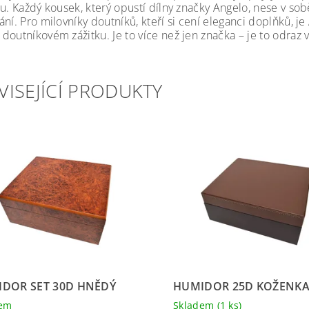
ou. Každý kousek, který opustí dílny značky Angelo, nese v so
ání. Pro milovníky doutníků, kteří si cení eleganci doplňků, 
doutníkovém zážitku. Je to více než jen značka – je to odraz
VISEJÍCÍ PRODUKTY
DOR SET 30D HNĚDÝ
HUMIDOR 25D KOŽENK
dem
Skladem
(1 ks)