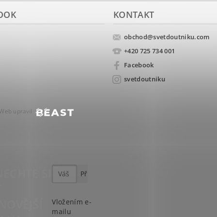
OOK
KONTAKT
obchod
@
svetdoutniku.com
+420 725 734 001
Facebook
svetdoutniku
Web upravil
ECHTE SI
T
NOVĚJŠÍ
Vložením e-
mailu