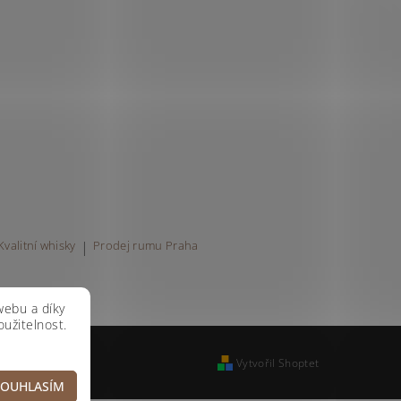
Kvalitní whisky
|
Prodej rumu Praha
webu a díky
užitelnost.
Vytvořil Shoptet
SOUHLASÍM