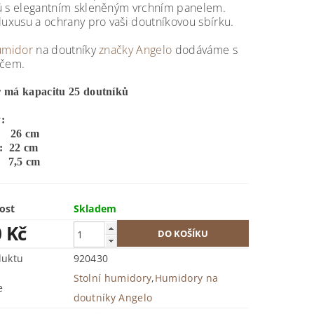
ů s elegantním skleněným vrchním panelem.
luxusu a ochrany pro vaši doutníkovou sbírku.
humidor
na doutníky
značky Angelo
dodáváme s
ačem.
 má kapacitu 25 doutníků
:
 26 cm
: 22 cm
 7,5 cm
ost
Skladem
0 Kč
duktu
920430
Stolní humidory
,
Humidory na
e
doutníky Angelo