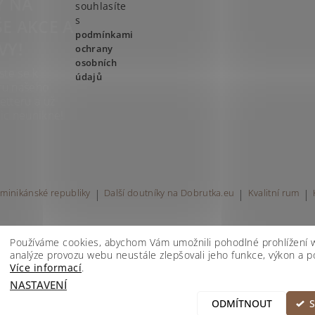
Y NA
souhlasíte
s
E AKCE A
podmínkami
VY!
ochrany
osobních
ste se k
údajů
ru našeho
etteru a už
ic neunikne!
minikánské republiky
|
Další doutníky na Dobrutka.eu
|
Kvalitní rum
|
Používáme cookies, abychom Vám umožnili pohodlné prohlížení 
analýze provozu webu neustále zlepšovali jeho funkce, výkon a po
Více informací
.
avení cookies
NASTAVENÍ
ODMÍTNOUT