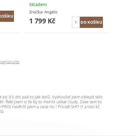
Skladem
Značka:
Angelo
1 799 Kč
e
registrujte
.
t asi 3-5 dní pak to jde dolů. Vyzkoušel jsem oblepit sklo
. Řekl jsem si že by to mohlo utíkat i tudy. Zase sem to
 navlhčil jsem a zase nic ! Prostě SHIT !!! a tisíc kč
olů