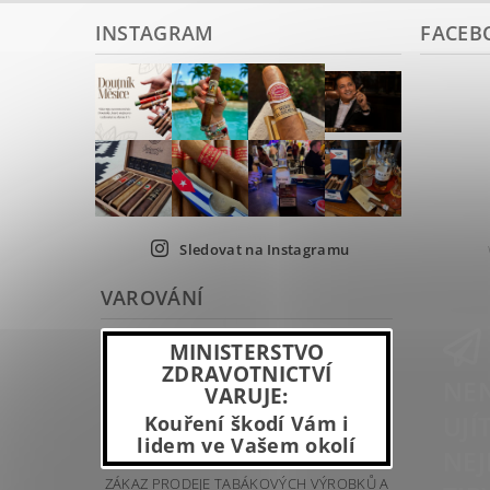
INSTAGRAM
FACEB
Sledovat na Instagramu
VAROVÁNÍ
MINISTERSTVO
ZDRAVOTNICTVÍ
NEN
VARUJE:
UJÍ
Kouření škodí Vám i
lidem ve Vašem okolí
NEJ
ZÁKAZ PRODEJE TABÁKOVÝCH VÝROBKŮ A