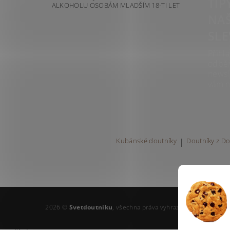
TIP
ALKOHOLU OSOBÁM MLADŠÍM 18-TI LET
NAŠ
SLE
Přihla
odbě
newsl
vám n
Kubánské doutníky
|
Doutníky z Do
2026 ©
Svetdoutniku
, všechna práva vyhrazena
Upravit nast