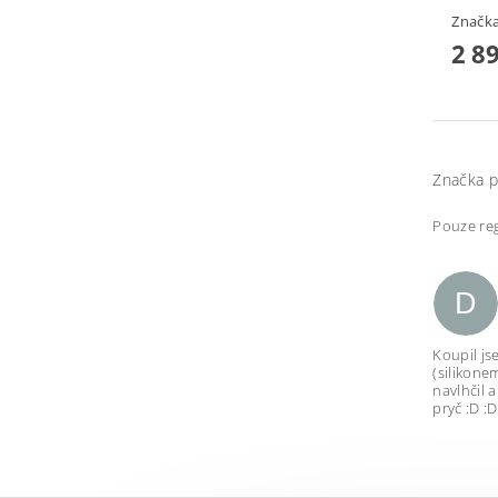
Značk
2 8
Značka p
Pouze reg
D
Koupil js
(silikone
navlhčil 
pryč :D :