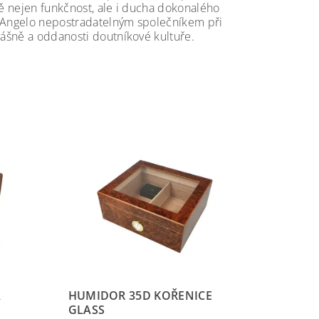
bě nejen funkčnost, ale i ducha dokonalého
je Angelo nepostradatelným společníkem při
 vášně a oddanosti doutníkové kultuře.
A
HUMIDOR 35D KOŘENICE
GLASS