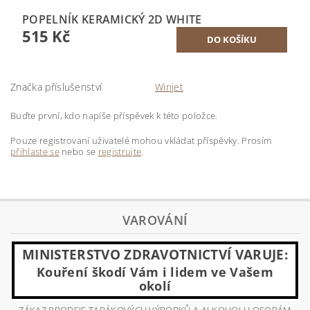
POPELNÍK KERAMICKÝ 2D WHITE
515 Kč
Značka příslušenství
Winjet
Buďte první, kdo napíše příspěvek k této položce.
Pouze registrovaní uživatelé mohou vkládat příspěvky. Prosím
přihlaste se
nebo se
registrujte
.
VAROVÁNÍ
MINISTERSTVO ZDRAVOTNICTVÍ VARUJE:
Kouření škodí Vám i lidem ve Vašem
okolí
ZÁKAZ PRODEJE TABÁKOVÝCH VÝROBKŮ A ALKOHOLU OSOBÁM