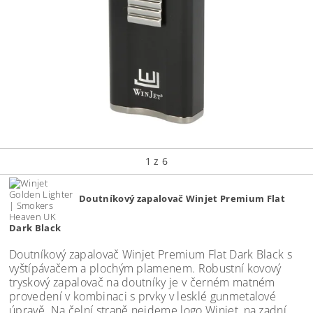
1
z 6
Doutníkový zapalovač Winjet Premium Flat
Dark Black
Doutníkový zapalovač Winjet Premium Flat Dark Black s
vyštípávačem a plochým plamenem. Robustní kovový
tryskový zapalovač na doutníky je v černém matném
provedení v kombinaci s prvky v lesklé gunmetalové
úpravě. Na čelní straně nejdeme logo Winjet, na zadní