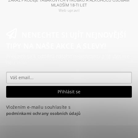
MLADŠÍM 18-TI LET
Web upravil
NENECHTE SI UJÍT NEJNOVĚJŠÍ
TIPY NA NAŠE AKCE A SLEVY!
Přihlaste se k odběru našeho newsletteru a už vám nic
neunikne!
Vložením e-mailu souhlasíte s
podmínkami ochrany osobních údajů