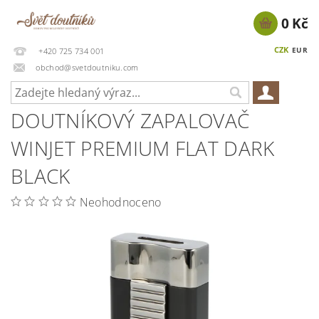
0 Kč
CZK
EUR
+420 725 734 001
obchod@svetdoutniku.com
DOUTNÍKOVÝ ZAPALOVAČ
WINJET PREMIUM FLAT DARK
BLACK
Neohodnoceno