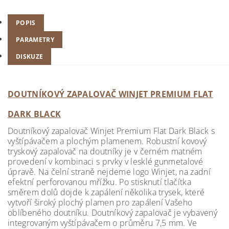
POPIS
PARAMETRY
DISKUZE
DOUTNÍKOVÝ ZAPALOVAČ WINJET PREMIUM FLAT
DARK BLACK
Doutníkový zapalovač Winjet Premium Flat Dark Black s
vyštípávačem a plochým plamenem. Robustní kovový
tryskový zapalovač na doutníky je v černém matném
provedení v kombinaci s prvky v lesklé gunmetalové
úpravě. Na čelní straně nejdeme logo Winjet, na zadní
efektní perforovanou mřížku. Po stisknutí tlačítka
směrem dolů dojde k zapálení několika trysek, které
vytvoří široký plochý plamen pro zapálení Vašeho
oblíbeného doutníku. Doutníkový zapalovač je vybavený
integrovaným vyštípávačem o průměru 7,5 mm. Ve