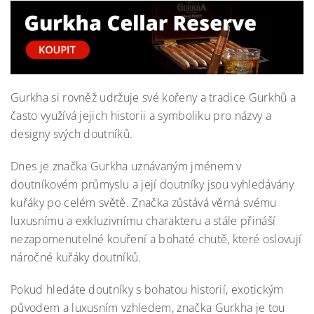
Gurkha si rovněž udržuje své kořeny a tradice Gurkhů a
často využívá jejich historii a symboliku pro názvy a
designy svých doutníků.
Dnes je značka Gurkha uznávaným jménem v
doutníkovém průmyslu a její doutníky jsou vyhledávány
kuřáky po celém světě. Značka zůstává věrná svému
luxusnímu a exkluzivnímu charakteru a stále přináší
nezapomenutelné kouření a bohaté chutě, které oslovují
náročné kuřáky doutníků.
Pokud hledáte doutníky s bohatou historií, exotickým
původem a luxusním vzhledem, značka Gurkha je tou