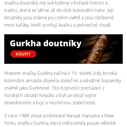
značka doutníků má své kořeny v bohaté historii a
tradici, která se táhne až do dob koloniální Indie. Její
doutníky jsou známé po celém světě a jsou oblíbené
mezi kuřáky, kteří oceňují kvalitu a jedinečné chutě.
Historie značky Gurkha začíná v 19. století, kdy britská
koloniální armáda objevila statečné a odvážné bojovníky
známé jako Gurkhové. Tito bojovníci pocházeli z
horských oblastí Nepálu a byli proslulí svými
dovednostmi v boji a nesmírnou statečností.
V roce 1989 získal podnikatel Kaizad Hansotia v New
Yorku značku Gurkha, která měla tehdy pouze několik