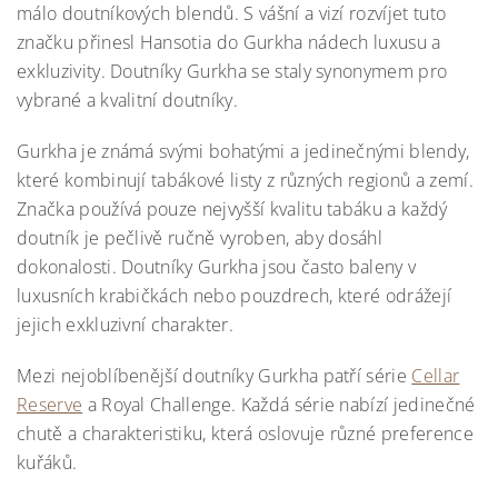
málo doutníkových blendů. S vášní a vizí rozvíjet tuto
značku přinesl Hansotia do Gurkha nádech luxusu a
exkluzivity. Doutníky Gurkha se staly synonymem pro
vybrané a kvalitní doutníky.
Gurkha je známá svými bohatými a jedinečnými blendy,
které kombinují tabákové listy z různých regionů a zemí.
Značka používá pouze nejvyšší kvalitu tabáku a každý
doutník je pečlivě ručně vyroben, aby dosáhl
dokonalosti. Doutníky Gurkha jsou často baleny v
luxusních krabičkách nebo pouzdrech, které odrážejí
jejich exkluzivní charakter.
Mezi nejoblíbenější doutníky Gurkha patří série
Cellar
Reserve
a Royal Challenge. Každá série nabízí jedinečné
chutě a charakteristiku, která oslovuje různé preference
kuřáků.