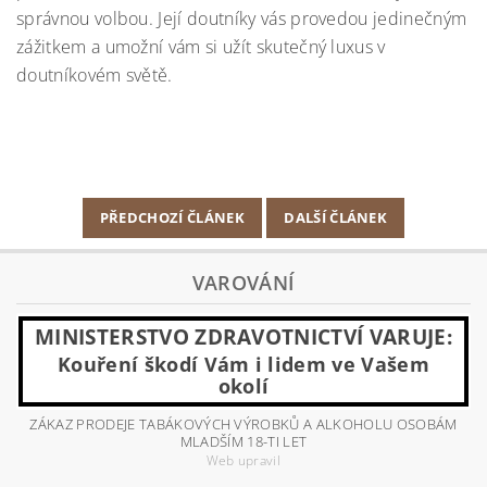
správnou volbou. Její doutníky vás provedou jedinečným
zážitkem a umožní vám si užít skutečný luxus v
doutníkovém světě.
PŘEDCHOZÍ ČLÁNEK
DALŠÍ ČLÁNEK
VAROVÁNÍ
MINISTERSTVO ZDRAVOTNICTVÍ VARUJE:
Kouření škodí Vám i lidem ve Vašem
okolí
ZÁKAZ PRODEJE TABÁKOVÝCH VÝROBKŮ A ALKOHOLU OSOBÁM
MLADŠÍM 18-TI LET
Web upravil