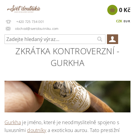
0 Kč
CZK
EUR
+420 725 734 001
obchod@svetdoutniku.com
ZKRÁTKA KONTROVERZNÍ -
GURKHA
Gurkha
je jméno, které je neodmyslitelně spojeno s
luxusními
doutníky
a exotickou aurou. Tato prestižní