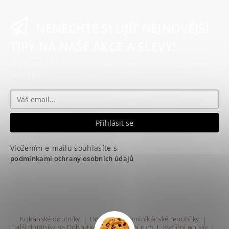
NENECHTE SI UJÍT NEJNOVĚJŠÍ
TIPY NA NAŠE AKCE A SLEVY!
Přihlaste se k odběru našeho newsletteru a už vám nic
neunikne!
Vložením e-mailu souhlasíte s
podmínkami ochrany osobních údajů
Kubánské doutníky
|
Doutníky z Dominikánské republiky
|
Další doutníky na Dobrutka.eu
|
Kvalitní rum
|
Kvalitní whisky
|