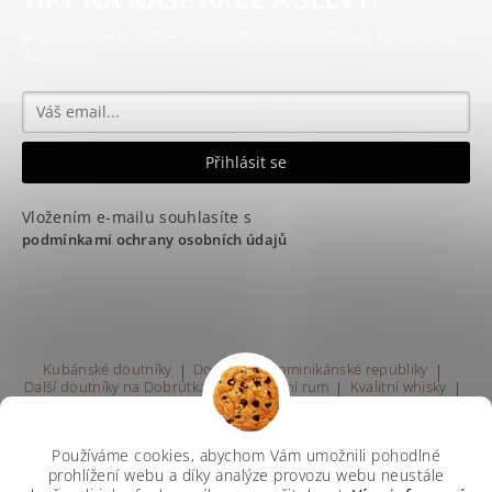
Přihlaste se k odběru našeho newsletteru a už vám nic
neunikne!
Vložením e-mailu souhlasíte s
podmínkami ochrany osobních údajů
Kubánské doutníky
|
Doutníky z Dominikánské republiky
|
Další doutníky na Dobrutka.eu
|
Kvalitní rum
|
Kvalitní whisky
|
Prodej rumu Praha
Používáme cookies, abychom Vám umožnili pohodlné
prohlížení webu a díky analýze provozu webu neustále