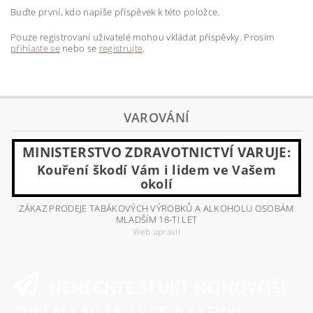
Buďte první, kdo napíše příspěvek k této položce.
Pouze registrovaní uživatelé mohou vkládat příspěvky. Prosím
přihlaste se
nebo se
registrujte
.
VAROVÁNÍ
MINISTERSTVO ZDRAVOTNICTVÍ VARUJE:
Kouření škodí Vám i lidem ve Vašem
okolí
ZÁKAZ PRODEJE TABÁKOVÝCH VÝROBKŮ A ALKOHOLU OSOBÁM
MLADŠÍM 18-TI LET
Web upravil
NENECHTE SI UJÍT NEJNOVĚJŠÍ
TIPY NA NAŠE AKCE A SLEVY!