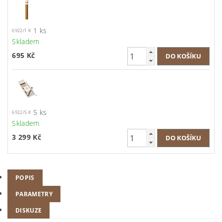
1 ks
6922/1 K
Skladem
695 Kč
5 ks
6922/5 K
Skladem
3 299 Kč
POPIS
PARAMETRY
DISKUZE