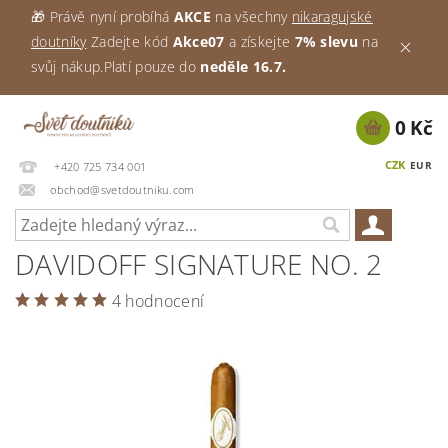
🎁 Právě nyní probíhá
AKCE
na všechny
nikaragujské
doutníky
Zadejte kód
Akce07
a získejte
7% slevu
na
svůj nákup.Platí pouze do
neděle 16.7.
0 Kč
CZK
EUR
+420 725 734 001
obchod@svetdoutniku.com
DAVIDOFF SIGNATURE NO. 2
4 hodnocení