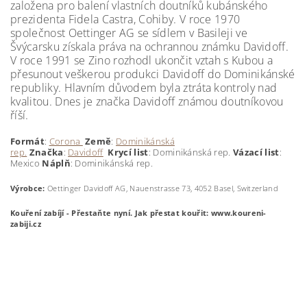
založena pro balení vlastních doutníků kubánského
prezidenta Fidela Castra, Cohiby. V roce 1970
společnost Oettinger AG se sídlem v Basileji ve
Švýcarsku získala práva na ochrannou známku Davidoff.
V roce 1991 se Zino rozhodl ukončit vztah s Kubou a
přesunout veškerou produkci Davidoff do Dominikánské
republiky. Hlavním důvodem byla ztráta kontroly nad
kvalitou. Dnes je značka Davidoff známou doutníkovou
říší.
Formát
:
Corona
Země
:
Dominikánská
rep.
Značka
:
Davidoff
Krycí
list
: Dominikánská rep.
Vázací list
:
Mexico
Náplň
: Dominikánská rep.
Výrobce:
Oettinger Davidoff AG, Nauenstrasse 73, 4052 Basel, Switzerland
Kouření zabíjí - Přestaňte nyní.
Jak přestat kouřit: www.koureni-
zabiji.cz