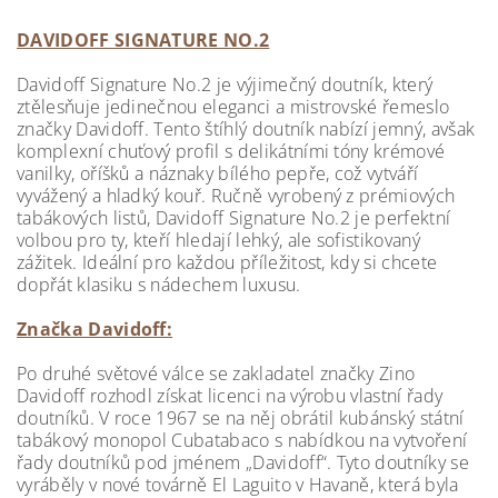
DAVIDOFF SIGNATURE NO.2
Davidoff Signature No.2 je výjimečný doutník, který
ztělesňuje jedinečnou eleganci a mistrovské řemeslo
značky Davidoff. Tento štíhlý doutník nabízí jemný, avšak
komplexní chuťový profil s delikátními tóny krémové
vanilky, oříšků a náznaky bílého pepře, což vytváří
vyvážený a hladký kouř. Ručně vyrobený z prémiových
tabákových listů, Davidoff Signature No.2 je perfektní
volbou pro ty, kteří hledají lehký, ale sofistikovaný
zážitek. Ideální pro každou příležitost, kdy si chcete
dopřát klasiku s nádechem luxusu.
Značka Davidoff:
Po druhé světové válce se zakladatel značky Zino
Davidoff rozhodl získat licenci na výrobu vlastní řady
doutníků. V roce 1967 se na něj obrátil kubánský státní
tabákový monopol Cubatabaco s nabídkou na vytvoření
řady doutníků pod jménem „Davidoff“. Tyto doutníky se
vyráběly v nové továrně El Laguito v Havaně, která byla