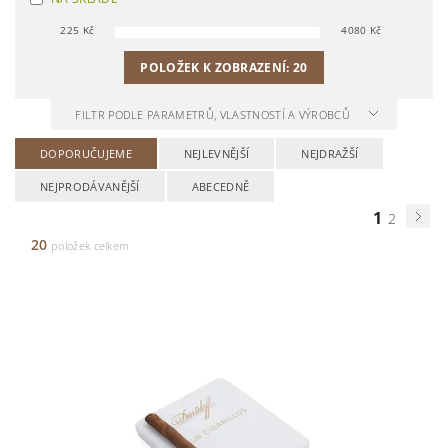
225
Kč
4080
Kč
POLOŽEK K ZOBRAZENÍ:
20
FILTR PODLE PARAMETRŮ, VLASTNOSTÍ A VÝROBCŮ
DOPORUČUJEME
NEJLEVNĚJŠÍ
NEJDRAŽŠÍ
NEJPRODÁVANĚJŠÍ
ABECEDNĚ
1
2
20
položek celkem