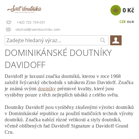
0 Kč
CZK
EUR
+420 725 734 001
obchod@svetdoutniku.com
DOMINIKÁNSKÉ DOUTNÍKY
DAVIDOFF
Davidoff je luxusní značka doutníků, kterou v roce 1968
založil švýcarský obchodník s tabákem Zino Davidoff. Značka
je známá svými
doutníky
prémiové kvality, které jsou
vyráběny pouze z těch nejlepších tabáků z celého světa.
Doutníky Davidoff jsou vyráběny zkušenými výrobci doutníků
v Dominikánské republice za použití tradičních technik výroby
doutníků. Značka nabízí různé velikosti a styly doutníků,
včetně oblíbených řad Davidoff Signature a Davidoff Grand
Cru.