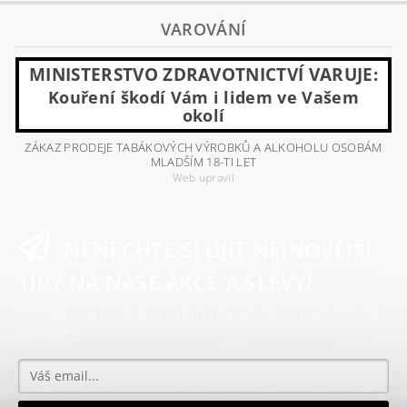
VAROVÁNÍ
MINISTERSTVO ZDRAVOTNICTVÍ VARUJE:
Kouření škodí Vám i lidem ve Vašem
okolí
ZÁKAZ PRODEJE TABÁKOVÝCH VÝROBKŮ A ALKOHOLU OSOBÁM
MLADŠÍM 18-TI LET
Web upravil
NENECHTE SI UJÍT NEJNOVĚJŠÍ
TIPY NA NAŠE AKCE A SLEVY!
Přihlaste se k odběru našeho newsletteru a už vám nic
neunikne!