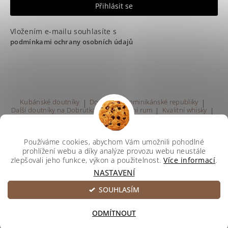
Vložením e-mailu souhlasíte s
podmínkami ochrany osobních údajů
Kubánské doutníky
|
Doutníky z Dominikánské republiky
|
Další doutníky na Dobrutka.eu
|
Kvalitní rum
|
Kvalitní whisky
|
Prodej rumu Praha
Používáme cookies, abychom Vám umožnili pohodlné
prohlížení webu a díky analýze provozu webu neustále
zlepšovali jeho funkce, výkon a použitelnost.
Více informací
.
NASTAVENÍ
Upravit nastavení cookies
2026 ©
Svetdoutniku
, všechna práva vyhrazena
SOUHLASÍM
Vytvořil Shoptet
ODMÍTNOUT
Používáme
ověření věku Adulto