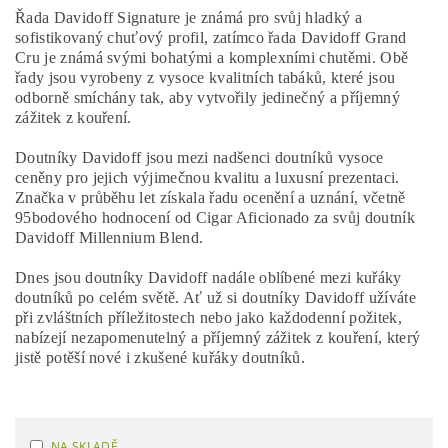
Řada Davidoff Signature je známá pro svůj hladký a
sofistikovaný chuťový profil, zatímco řada Davidoff Grand
Cru je známá svými bohatými a komplexními chutěmi. Obě
řady jsou vyrobeny z vysoce kvalitních tabáků, které jsou
odborně smíchány tak, aby vytvořily jedinečný a příjemný
zážitek z kouření.
Doutníky Davidoff jsou mezi nadšenci doutníků vysoce
ceněny pro jejich výjimečnou kvalitu a luxusní prezentaci.
Značka v průběhu let získala řadu ocenění a uznání, včetně
95bodového hodnocení od Cigar Aficionado za svůj doutník
Davidoff Millennium Blend.
Dnes jsou doutníky Davidoff nadále oblíbené mezi kuřáky
doutníků po celém světě. Ať už si doutníky Davidoff užíváte
při zvláštních příležitostech nebo jako každodenní požitek,
nabízejí nezapomenutelný a příjemný zážitek z kouření, který
jistě potěší nové i zkušené kuřáky doutníků.
NA SKLADĚ