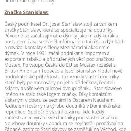
nebo i začínající kuřáky.
Značka Stanislaw:
Český podnikatel Dr. Josef Stanislaw stojí za vznikem
značky Stanislaw, která se specializuje na doutníky.
Původně se začal zajímat o dýmky jako mladý kuřák a
postupem času si sháněl informace o tabáku a dýmkách
a navázal kontakty s členy Mezinárodní akademie
dýmek. V roce 1991 začal podnikat s importem a
exportem tabáku a přidružených věcí pod značkou
Mostex. Po vstupu Česka do EU se Mostex rozešel s
British American Tobacco a Josef Stanislaw hledal nové
podnikatelské příležitosti. Tak vznikly vlastní doutníky,
které byly pojmenovány po jeho dědečkovi, řediteli
sklárny a vášnivém pilotovi dvouplošníku. Stanislawovo
jméno se stalo také logem značky. Díky kontaktům
získaným v oboru se seznámil s Oscarem Naushem,
ředitelem továrny na výrobu doutníků v Dominikánské
republice. Společně vlastní továrnu, kde každý
zaměstnanec vyrábí své doutníky pod vlastní značkou.
Naushovy doutníky Capadura se nejčastěji prodávají na
Západě, zatímco Stanislavovy se zaměřují na Východ, kde