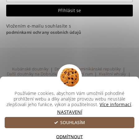
Vložením e-mailu souhlasíte s
podmínkami ochrany osobních údajů
Kubánské doutníky
|
Doutníky z Dominikánské republiky
|
Další doutníky na Dobrutka.eu
|
Kvalitní rum
|
Kvalitní whisky
|
Prodej rumu Praha
Používáme cookies, abychom Vám umožnili pohodlné
prohlížení webu a díky analýze provozu webu neustále
zlepšovali jeho funkce, výkon a použitelnost.
Více informací
.
NASTAVENÍ
Upravit nastavení cookies
2026 ©
Svetdoutniku
, všechna práva vyhrazena
SOUHLASÍM
Vytvořil Shoptet
ODMÍTNOUT