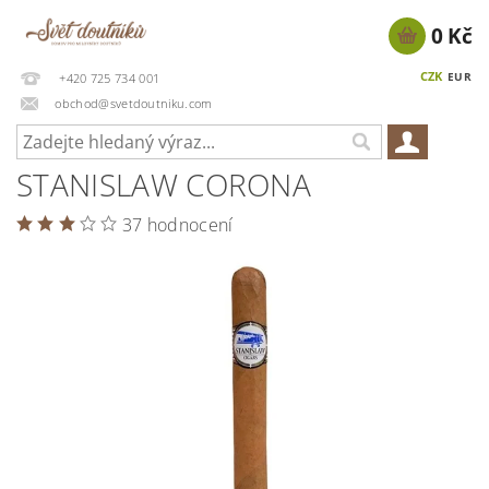
0 Kč
CZK
EUR
+420 725 734 001
obchod@svetdoutniku.com
STANISLAW CORONA
37 hodnocení