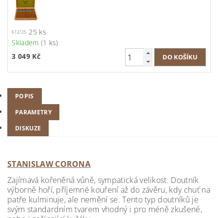
25 ks
612/25
Skladem
(1 ks)
3 049 Kč
POPIS
PARAMETRY
DISKUZE
STANISLAW CORONA
Zajímavá kořeněná vůně, sympatická velikost. Doutník
výborně hoří, příjemné kouření až do závěru, kdy chuť na
patře kulminuje, ale nemění se. Tento typ doutníků je
svým standardním tvarem vhodný i pro méně zkušené,