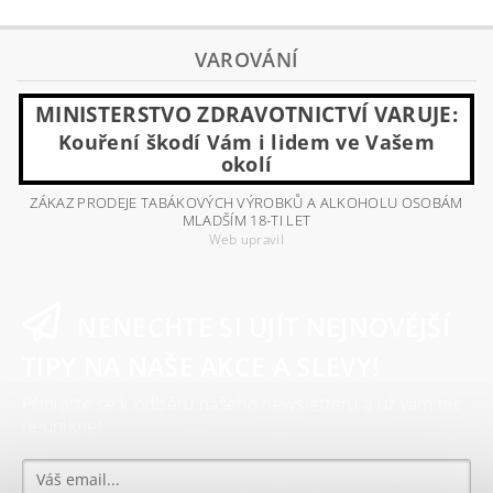
VAROVÁNÍ
MINISTERSTVO ZDRAVOTNICTVÍ VARUJE:
Kouření škodí Vám i lidem ve Vašem
okolí
ZÁKAZ PRODEJE TABÁKOVÝCH VÝROBKŮ A ALKOHOLU OSOBÁM
MLADŠÍM 18-TI LET
Web upravil
NENECHTE SI UJÍT NEJNOVĚJŠÍ
TIPY NA NAŠE AKCE A SLEVY!
Přihlaste se k odběru našeho newsletteru a už vám nic
neunikne!