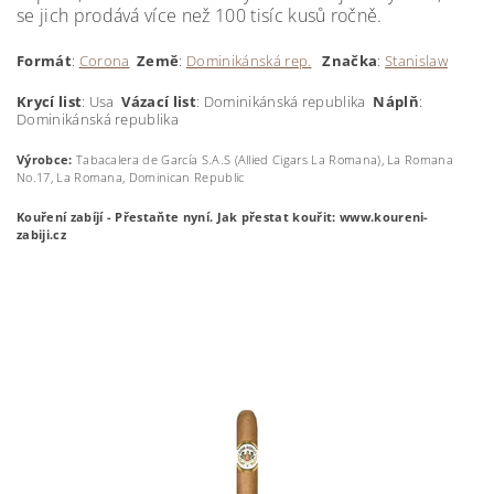
se jich prodává více než 100 tisíc kusů ročně.
Formát
:
Corona
Země
:
Dominikánská rep.
Značka
:
Stanislaw
Krycí
list
: Usa
Vázací list
: Dominikánská republika
Náplň
:
Dominikánská republika
Výrobce:
Tabacalera de García S.A.S (Allied Cigars La Romana), La Romana
No.17, La Romana, Dominican Republic
Kouření zabíjí - Přestaňte nyní.
Jak přestat kouřit: www.koureni-
zabiji.cz