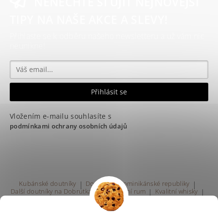
NENECHTE SI UJÍT NEJNOVĚJŠÍ
TIPY NA NAŠE AKCE A SLEVY!
Přihlaste se k odběru našeho newsletteru a už vám nic
neunikne!
Vložením e-mailu souhlasíte s
podmínkami ochrany osobních údajů
Kubánské doutníky
|
Doutníky z Dominikánské republiky
|
Další doutníky na Dobrutka.eu
|
Kvalitní rum
|
Kvalitní whisky
|
Prodej rumu Praha