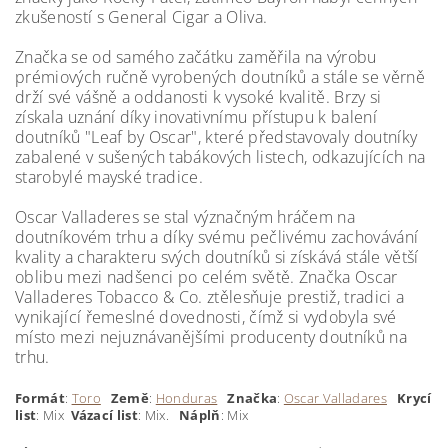
zkušeností s General Cigar a Oliva.
Značka se od samého začátku zaměřila na výrobu
prémiových ručně vyrobených doutníků a stále se věrně
drží své vášně a oddanosti k vysoké kvalitě. Brzy si
získala uznání díky inovativnímu přístupu k balení
doutníků "Leaf by Oscar", které představovaly doutníky
zabalené v sušených tabákových listech, odkazujících na
starobylé mayské tradice.
Oscar Valladeres se stal význačným hráčem na
doutníkovém trhu a díky svému pečlivému zachovávání
kvality a charakteru svých doutníků si získává stále větší
oblibu mezi nadšenci po celém světě. Značka Oscar
Valladeres Tobacco & Co. ztělesňuje prestiž, tradici a
vynikající řemeslné dovednosti, čímž si vydobyla své
místo mezi nejuznávanějšími producenty doutníků na
trhu.
Formát
:
Toro
Země
:
Honduras
Značka
:
Oscar Valladares
Krycí
list
: Mix
Vázací list
: Mix.
Náplň
: Mix