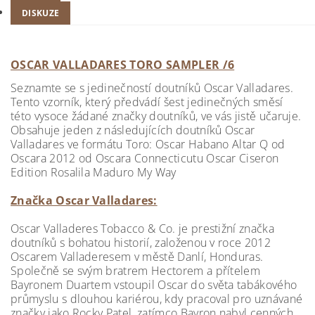
DISKUZE
OSCAR VALLADARES TORO SAMPLER /6
Seznamte se s jedinečností doutníků Oscar Valladares.
Tento vzorník, který předvádí šest jedinečných směsí
této vysoce žádané značky doutníků, ve vás jistě učaruje.
Obsahuje jeden z následujících doutníků Oscar
Valladares ve formátu Toro: Oscar Habano Altar Q od
Oscara 2012 od Oscara Connecticutu Oscar Ciseron
Edition Rosalila Maduro My Way
Značka Oscar Valladares:
Oscar Valladeres Tobacco & Co. je prestižní značka
doutníků s bohatou historií, založenou v roce 2012
Oscarem Valladeresem v městě Danlí, Honduras.
Společně se svým bratrem Hectorem a přítelem
Bayronem Duartem vstoupil Oscar do světa tabákového
průmyslu s dlouhou kariérou, kdy pracoval pro uznávané
značky jako Rocky Patel, zatímco Bayron nabyl cenných