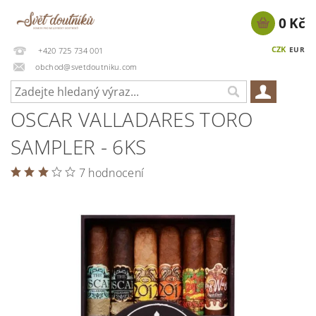
0 Kč
CZK
EUR
+420 725 734 001
obchod@svetdoutniku.com
OSCAR VALLADARES TORO
SAMPLER - 6KS
7 hodnocení