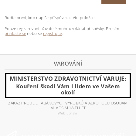
Buďte první, kdo napíše příspěvek k této položce.
Pouze registrovaní uživatelé mohou vkládat příspěvky. Prosím
přihlaste se
nebo se
registrujte
.
VAROVÁNÍ
MINISTERSTVO ZDRAVOTNICTVÍ VARUJE:
Kouření škodí Vám i lidem ve Vašem
okolí
ZÁKAZ PRODEJE TABÁKOVÝCH VÝROBKŮ A ALKOHOLU OSOBÁM
MLADŠÍM 18-TI LET
Web upravil