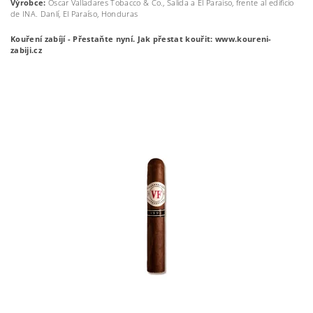
Výrobce:
Oscar Valladares Tobacco & Co., Salida a El Paraíso, frente al edificio
de INA. Danlí, El Paraíso, Honduras
Kouření zabíjí - Přestaňte nyní.
Jak přestat kouřit: www.koureni-
zabiji.cz