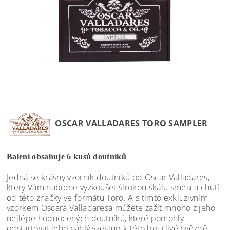
OSCAR VALLADARES TORO SAMPLER
Balení obsahuje 6 kusů doutníků
Jedná se krásný vzorník doutníků od Oscar Valladares,
který Vám nabídne vyzkoušet širokou škálu směsí a chutí
od této značky ve formátu Toro. A s tímto exkluzivním
vzorkem Oscara Valladaresa můžete zažít mnoho z jeho
nejlépe hodnocených doutníků, které pomohly
odstartovat jeho náhlý vzestup k této bouřlivé hvězdě.