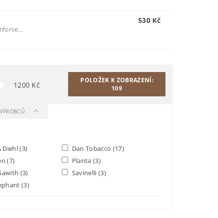
530 Kč
fonie...
POLOŽEK K ZOBRAZENÍ:
1200
Kč
109
A VÝROBCŮ
& Diehl
(3)
Dan Tobacco
(17)
en
(7)
Planta
(3)
Gawith
(3)
Savinelli
(3)
lephant
(3)