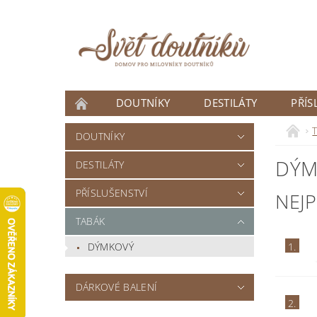
DOUTNÍKY
DESTILÁTY
PŘÍS
ČLÁNKY
DOUTNÍKY
DÝM
DESTILÁTY
PŘÍSLUŠENSTVÍ
NEJ
TABÁK
DÝMKOVÝ
1.
DÁRKOVÉ BALENÍ
2.