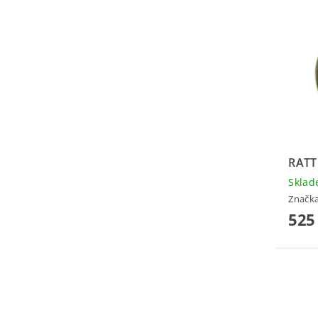
RATT
Skla
Značk
525