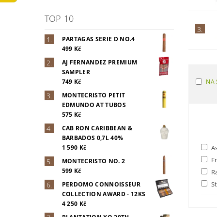
TOP 10
3.
PARTAGAS SERIE D NO.4
499 Kč
AJ FERNANDEZ PREMIUM
SAMPLER
NA 
749 Kč
MONTECRISTO PETIT
EDMUNDO AT TUBOS
575 Kč
CAB RON CARIBBEAN &
BARBADOS 0,7L 40%
1 590 Kč
As
Fr
MONTECRISTO NO. 2
599 Kč
Ra
St
PERDOMO CONNOISSEUR
COLLECTION AWARD - 12KS
4 250 Kč