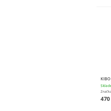
KIB
Skla
Značk
470