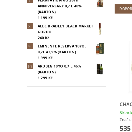
PLANTATION XO 20TH
ANNIVERSARY 0,7 L 40%
DOPOR
(KARTON)
1 199 Kč
ALEC BRADLEY BLACK MARKET
GORDO
240 Kč
EMINENTE RESERVA 10YO.
0,7L 43,5% (KARTON)
1 999 Kč
ARDBEG 10YO 0,7 L 46%
(KARTON)
1 299 Kč
CHA
Skla
Značk
535