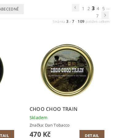
3
...
1
2
4
5
ABECEDNĚ
7
3
7
109
Stránka
z
-
položek celkem
CHOO CHOO TRAIN
Skladem
Značka:
Dan Tobacco
470 Kč
TAIL
DETAIL