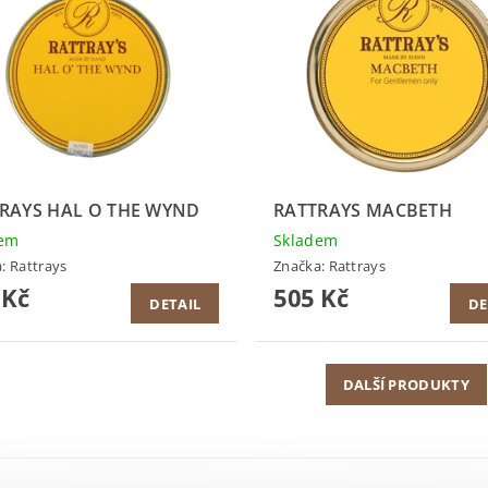
RAYS HAL O THE WYND
RATTRAYS MACBETH
dem
Skladem
a:
Rattrays
Značka:
Rattrays
 Kč
505 Kč
DETAIL
DE
DALŠÍ PRODUKTY