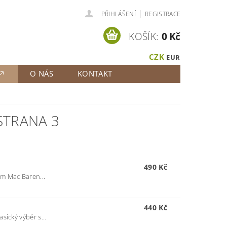
|
PŘIHLÁŠENÍ
REGISTRACE
KOŠÍK:
0 Kč
CZK
EUR
O NÁS
KONTAKT
 STRANA 3
490 Kč
m Mac Baren...
440 Kč
sický výběr s...