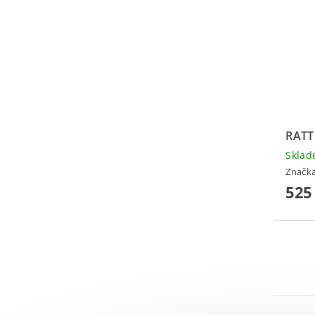
RATT
Skla
Značk
525