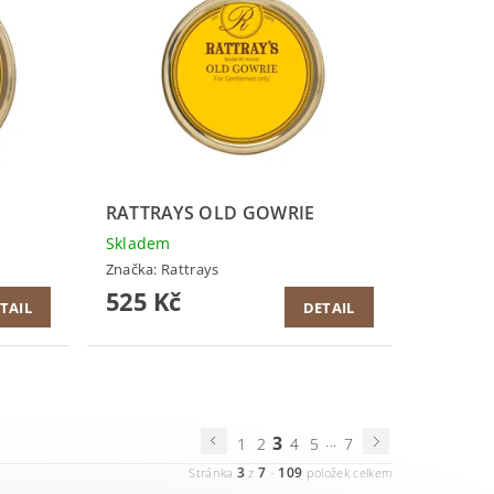
RATTRAYS OLD GOWRIE
Skladem
Značka:
Rattrays
525 Kč
TAIL
DETAIL
3
...
1
2
4
5
7
3
7
109
Stránka
z
-
položek celkem