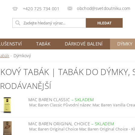
obchod@svetdoutniku.com
+420 725 734 001
LUŠENSTVÍ
TABÁK
DÁRKOVÉ BALENÍ
DÝMKY
Tabák
Dýmkový
KOVÝ TABÁK | TABÁK DO DÝMKY
,
PRODÁVANĚJŠÍ
MAC BAREN CLASSIC
–
SKLADEM
Mac Baren Classic Původní název: Mac Baren Vanilla Crea
MAC BAREN ORIGINAL CHOICE
–
SKLADEM
Mac Baren Original Choice Mac Baren Original Choice - Kla