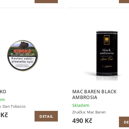
OKO
MAC BAREN BLACK
AMBROSIA
dem
Skladem
a:
Dan Tobacco
Značka:
Mac Baren
 Kč
DETAIL
490 Kč
DE