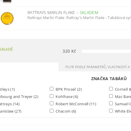
RATTRAYS MARLIN FLAKE
–
SKLADEM
Rattrays Marlin Flake Rattray's Marlin Flake - Tabáková sym
SKLADĚ
320
Kč
FILTR PODLE PARAMETRŮ, VLASTNOSTÍ 
ZNAČKA TABÁKŮ
tleys
(1)
BPK Proseč
(2)
Cornell 
ibourg and Treyer
(2)
Kohlhase
(6)
Mac Bar
ttrays
(14)
Robert McConnell
(11)
Samuel 
anislaw
(27)
Chacom
(6)
White E