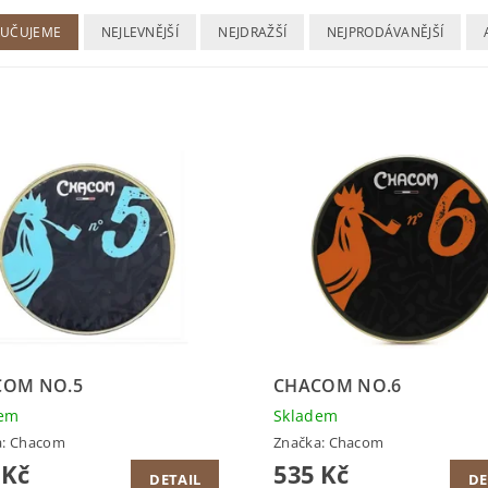
UČUJEME
NEJLEVNĚJŠÍ
NEJDRAŽŠÍ
NEJPRODÁVANĚJŠÍ
COM NO.5
CHACOM NO.6
dem
Skladem
a:
Chacom
Značka:
Chacom
 Kč
535 Kč
DETAIL
DE