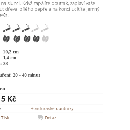
o na slunci. Když zapálíte doutník, zaplaví vaše
uť dřeva, bílého pepře a na konci ucítíte jemný
ávěr.
 10,2 cm
 1,4 cm
: 38
ření: 20 - 40 minut
ena
15 Kč
e
Honduraské doutníky
Tisk
Dotaz