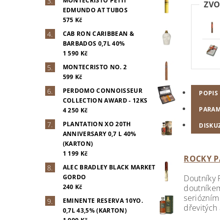
MONTECRISTO PETIT
ZVO
EDMUNDO AT TUBOS
575 Kč
CAB RON CARIBBEAN &
BARBADOS 0,7L 40%
1 590 Kč
MONTECRISTO NO. 2
599 Kč
PERDOMO CONNOISSEUR
POPIS
COLLECTION AWARD - 12KS
PARAM
4 250 Kč
PLANTATION XO 20TH
DISKU
ANNIVERSARY 0,7 L 40%
(KARTON)
1 199 Kč
ROCKY P
ALEC BRADLEY BLACK MARKET
Doutníky 
GORDO
doutníkem
240 Kč
seriózním
EMINENTE RESERVA 10YO.
dřevitých
0,7L 43,5% (KARTON)