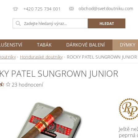
obchod@svetdoutniku.com
+420 725 734 001
LUŠENSTVÍ
TABÁK
DÁRKOVÉ BALENÍ
DÝMKY
Doutníky
Honduraské doutníky
ROCKY PATEL SUNGROWN JUNIOR
KY PATEL SUNGROWN JUNIOR
23 hodnocení
Ještě ne
peprná c