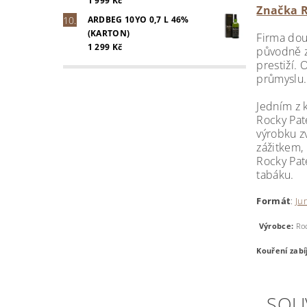
1 999 Kč
Značka R
ARDBEG 10YO 0,7 L 46%
(KARTON)
Firma dout
1 299 Kč
původně z
prestiží.
průmyslu.
Jedním z k
Rocky Pat
výrobku z
zážitkem,
Rocky Pat
tabáku.
Formát
:
Ju
Výrobce:
Roc
Kouření zabí
SOU