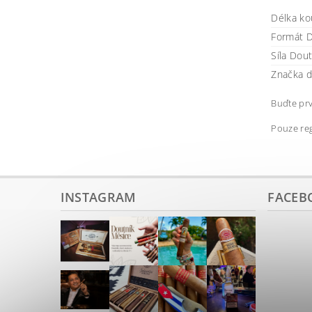
Délka ko
Formát D
Síla Dou
Značka d
Buďte prv
Pouze reg
INSTAGRAM
FACEB