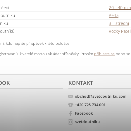
uření
20 - 40 min
outníku
Perla
tníku
3 - střední
outníků
Rocky Patel
ní, kdo napíše příspěvek k této položce.
istrovaní uživatelé mohou vkládat příspěvky. Prosím
přihlaste se
nebo s
OOK
KONTAKT
obchod
@
svetdoutniku.com
+420 725 734 001
Facebook
svetdoutniku