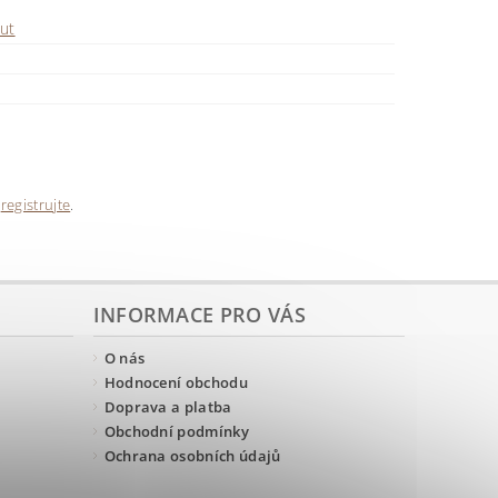
ut
e
registrujte
.
INFORMACE PRO VÁS
O nás
Hodnocení obchodu
Doprava a platba
Obchodní podmínky
Ochrana osobních údajů