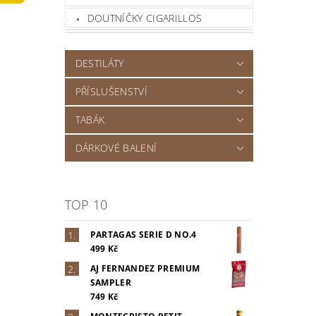
DOUTNÍČKY CIGARILLOS
DESTILÁTY
PŘÍSLUŠENSTVÍ
TABÁK
DÁRKOVÉ BALENÍ
TOP 10
PARTAGAS SERIE D NO.4
499 Kč
AJ FERNANDEZ PREMIUM
SAMPLER
749 Kč