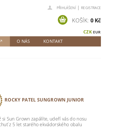
|
PŘIHLÁŠENÍ
REGISTRACE
KOŠÍK:
0 Kč
CZK
EUR
O NÁS
KONTAKT
ROCKY PATEL SUNGROWN JUNIOR
ž si Sun Grown zapálíte, udeří vás do nosu
huť z 5 let starého ekvádorského obalu