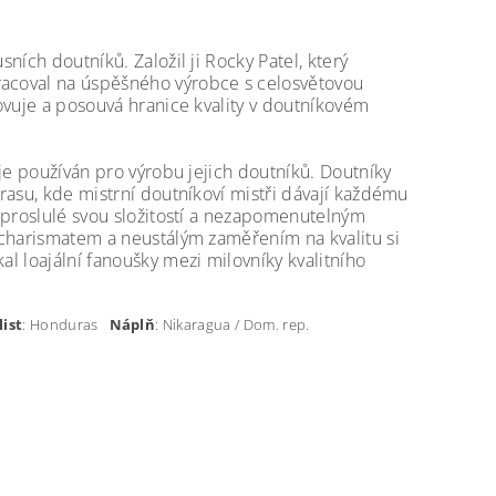
ních doutníků. Založil ji Rocky Patel, který
racoval na úspěšného výrobce s celosvětovou
ovuje a posouvá hranice kvality v doutníkovém
 je používán pro výrobu jejich doutníků. Doutníky
rasu, kde mistrní doutníkoví mistři dávají každému
l proslulé svou složitostí a nezapomenutelným
 charismatem a neustálým zaměřením na kvalitu si
l loajální fanoušky mezi milovníky kvalitního
list
: Honduras
Náplň
: Nikaragua / Dom. rep.