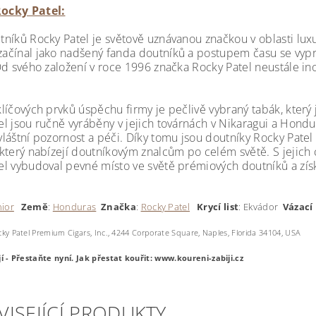
ocky Patel:
níků Rocky Patel je světově uznávanou značkou v oblasti luxus
ačínal jako nadšený fanda doutníků a postupem času se vyp
 Od svého založení v roce 1996 značka Rocky Patel neustále in
líčových prvků úspěchu firmy je pečlivě vybraný tabák, který
el jsou ručně vyráběny v jejich továrnách v Nikaragui a Hondu
vláštní pozornost a péči. Díky tomu jsou doutníky Rocky Pate
 který nabízejí doutníkovým znalcům po celém světě. S jejich
el vybudoval pevné místo ve světě prémiových doutníků a získa
nior
Země
:
Honduras
Značka
:
Rocky Patel
Krycí
list
: Ekvádor
Vázací 
ky Patel Premium Cigars, Inc., 4244 Corporate Square, Naples, Florida 34104, USA
jí - Přestaňte nyní.
Jak přestat kouřit: www.koureni-zabiji.cz
VISEJÍCÍ PRODUKTY