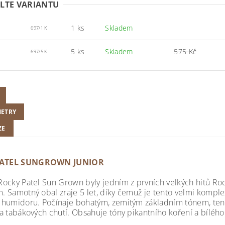
LTE VARIANTU
1 ks
Skladem
697/1 K
5 ks
Skladem
575 Kč
697/5 K
ETRY
ZE
ATEL SUNGROWN JUNIOR
Rocky Patel Sun Grown byly jedním z prvních velkých hitů Ro
. Samotný obal zraje 5 let, díky čemuž je tento velmi komp
 humidoru. Počínaje bohatým, zemitým základním tónem, ten
 a tabákových chutí. Obsahuje tóny pikantního koření a bílého