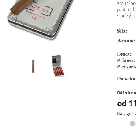
zrajícíh
patro ch
sladký z
Délka:
Průměr:
Prstýnek
Doba kou
Běžná c
od 1
Kategori