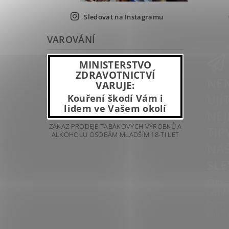
Sledovat na Instagramu
VAROVÁNÍ
MINISTERSTVO
ZDRAVOTNICTVÍ
NEN
VARUJE:
UJÍ
Kouření škodí Vám i
lidem ve Vašem okolí
NEJ
ZÁKAZ PRODEJE TABÁKOVÝCH VÝROBKŮ A
TIP
ALKOHOLU OSOBÁM MLADŠÍM 18-TI LET
NAŠ
SLE
Přihla
odbě
newsl
vám n