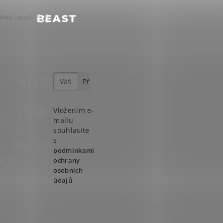
Web upravil
ECHTE SI
T
NOVĚJŠÍ
Vložením e-
mailu
Y NA
souhlasíte
s
E AKCE A
podmínkami
VY!
ochrany
osobních
ste se k
údajů
ru našeho
etteru a už
ic neunikne!