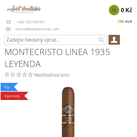
0 Kč
CZK
EUR
+420 725 734 001
obchod@svetdoutniku.com
MONTECRISTO LINEA 1935
LEYENDA
Neohodnoceno
Tip
Výprodej