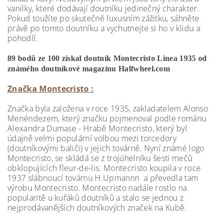
vanilky, které dodávají doutníku jedinečný charakter.
Pokud toužíte po skutečně luxusním zážitku, sáhněte
právě po tomto doutníku a vychutnejte si ho v klidu a
pohodlí.
89 bodů ze 100 získal doutník Montecristo Linea 1935 od
známého doutníkové magazínu Halfwheel.com
Značka Montecristo :
Značka byla založena v roce 1935, zakladatelem Alonso
Menéndezem, který značku pojmenoval podle románu
Alexandra Dumase - Hrabě Montecristo, který byl
údajně velmi populární volbou mezi torcedory
(doutníkovými baliči) v jejich továrně. Nyní známé logo
Montecristo, se skládá se z trojúhelníku šesti mečů
obklopujících fleur-de-lis. Montecristo koupila v roce
1937 slábnoucí továrnu H.Upmannn a převedla tam
výrobu Montecristo. Montecristo nadále rostlo na
popularitě u kuřáků doutníků a stalo se jednou z
nejprodávanějších doutníkových značek na Kubě.