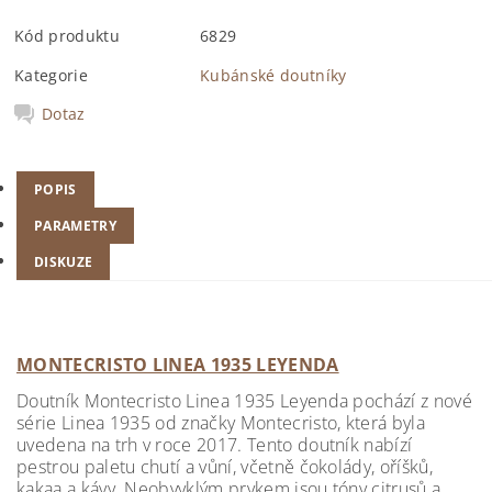
Kód produktu
6829
Kategorie
Kubánské doutníky
Dotaz
POPIS
PARAMETRY
DISKUZE
MONTECRISTO LINEA 1935 LEYENDA
Doutník Montecristo Linea 1935 Leyenda pochází z nové
série Linea 1935 od značky Montecristo, která byla
uvedena na trh v roce 2017. Tento doutník nabízí
pestrou paletu chutí a vůní, včetně čokolády, oříšků,
kakaa a kávy. Neobvyklým prvkem jsou tóny citrusů a