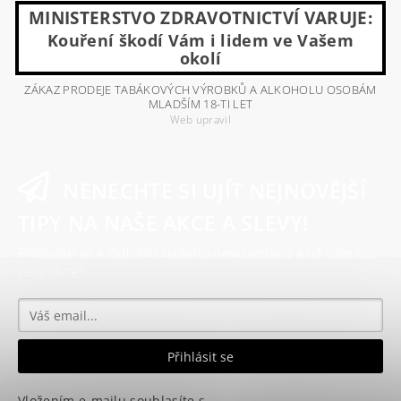
MINISTERSTVO ZDRAVOTNICTVÍ VARUJE:
Kouření škodí Vám i lidem ve Vašem
okolí
ZÁKAZ PRODEJE TABÁKOVÝCH VÝROBKŮ A ALKOHOLU OSOBÁM
MLADŠÍM 18-TI LET
Web upravil
NENECHTE SI UJÍT NEJNOVĚJŠÍ
TIPY NA NAŠE AKCE A SLEVY!
Přihlaste se k odběru našeho newsletteru a už vám nic
neunikne!
Vložením e-mailu souhlasíte s