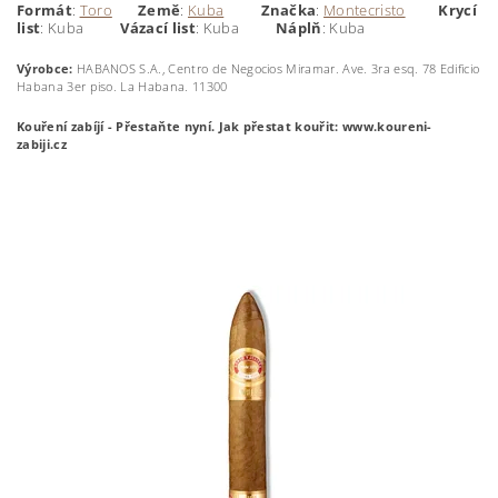
Formát
:
Toro
Země
:
Kuba
Značka
:
Montecristo
Krycí
list
: Kuba
Vázací list
: Kuba
Náplň
: Kuba
Výrobce:
HABANOS S.A., Centro de Negocios Miramar. Ave. 3ra esq. 78 Edificio
Habana 3er piso. La Habana. 11300
Kouření zabíjí - Přestaňte nyní.
Jak přestat kouřit: www.koureni-
zabiji.cz