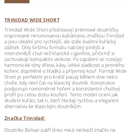
TRINIDAD WIDE SHORT
Trinidad Wide Short představují prémiové doutníčky
inspirované renomovanou kubánskou značkou Trinidad
a jsou ideální pro rychlejší, ale stále kvalitní kuřácký
zážitek. Díky širšímu formátu nabízejí plnější a
intenzivnější chuť než klasické cigarillos, přičemž si
zachovávají kompaktní velikost. Po zapálení se rozvíjejí
harmonické tóny dřeva, kávy, lehké sladkosti a jemného
koření, doplněné o hladký a příjemný kouř. Formát Wide
Short je perfektní pro kratší pauzy během dne nebo
chvíle, kdy není čas na klasický doutník. Konstrukce
podporuje rovnoměrné hoření a konzistentní chuťový
profil po celou dobu kouření. Tento model ocení jak
zkušení kuřáci, tak ti, kteří hledají rychlou a elegantní
alternativu ke klasickým doutníkům.
Značka Trinidad:
Doutníky Bolivar patří dnes mezi nejlepší značky na