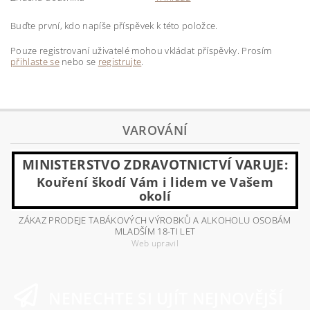
Buďte první, kdo napíše příspěvek k této položce.
Pouze registrovaní uživatelé mohou vkládat příspěvky. Prosím
přihlaste se
nebo se
registrujte
.
VAROVÁNÍ
MINISTERSTVO ZDRAVOTNICTVÍ VARUJE:
Kouření škodí Vám i lidem ve Vašem
okolí
ZÁKAZ PRODEJE TABÁKOVÝCH VÝROBKŮ A ALKOHOLU OSOBÁM
MLADŠÍM 18-TI LET
Web upravil
NENECHTE SI UJÍT NEJNOVĚJŠÍ