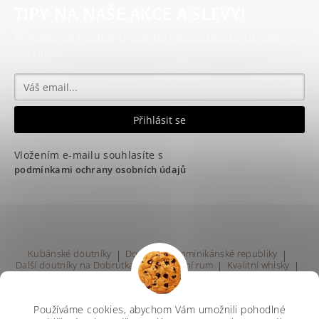
TIPY NA NAŠE AKCE A SLEVY!
Přihlaste se k odběru našeho newsletteru a už vám nic
neunikne!
Vložením e-mailu souhlasíte s
podmínkami ochrany osobních údajů
Kubánské doutníky
|
Doutníky z Dominikánské republiky
|
Další doutníky na Dobrutka.eu
|
Kvalitní rum
|
Kvalitní whisky
|
Prodej rumu Praha
Používáme cookies, abychom Vám umožnili pohodlné