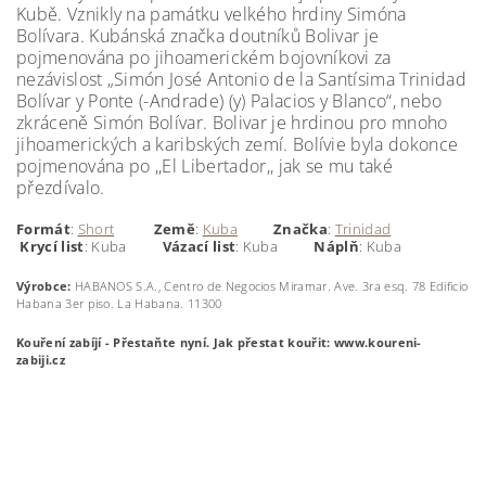
Kubě.
Vznikly na památku velkého hrdiny Simóna
Bolívara. Kubánská značka doutníků Bolivar je
pojmenována po jihoamerickém bojovníkovi za
nezávislost „Simón José Antonio de la Santísima Trinidad
Bolívar y Ponte (-Andrade) (y) Palacios y Blanco“, nebo
zkráceně Simón Bolívar. Bolivar je hrdinou pro mnoho
jihoamerických a karibských zemí. Bolívie byla dokonce
pojmenována po ,,El Libertador,, jak se mu také
přezdívalo.
Formát
:
Short
Země
:
Kuba
Značka
:
Trinidad
Krycí
list
: Kuba
Vázací list
: Kuba
Náplň
: Kuba
Výrobce:
HABANOS S.A., Centro de Negocios Miramar. Ave. 3ra esq. 78 Edificio
Habana 3er piso. La Habana. 11300
Kouření zabíjí - Přestaňte nyní.
Jak přestat kouřit: www.koureni-
zabiji.cz