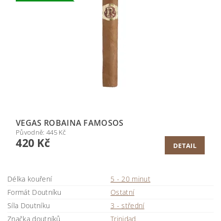
VEGAS ROBAINA FAMOSOS
Původně:
445 Kč
420 Kč
DETAIL
Délka kouření
5 - 20 minut
Formát Doutníku
Ostatní
Síla Doutníku
3 - střední
Značka doutníků
Trinidad