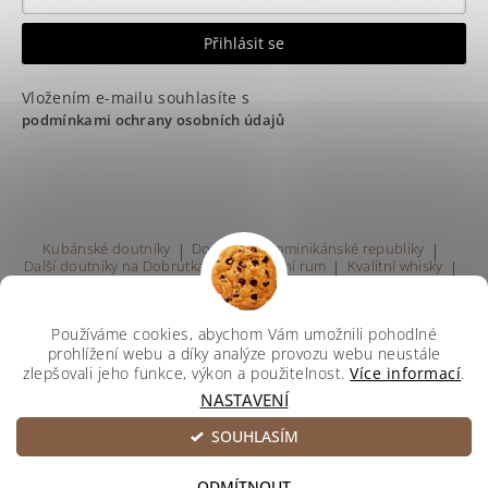
Vložením e-mailu souhlasíte s
podmínkami ochrany osobních údajů
Kubánské doutníky
|
Doutníky z Dominikánské republiky
|
Další doutníky na Dobrutka.eu
|
Kvalitní rum
|
Kvalitní whisky
|
Prodej rumu Praha
Používáme cookies, abychom Vám umožnili pohodlné
prohlížení webu a díky analýze provozu webu neustále
zlepšovali jeho funkce, výkon a použitelnost.
Více informací
.
NASTAVENÍ
Upravit nastavení cookies
2026 ©
Svetdoutniku
, všechna práva vyhrazena
SOUHLASÍM
Vytvořil Shoptet
ODMÍTNOUT