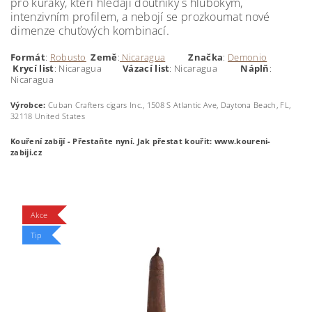
pro kuřáky, kteří hledají doutníky s hlubokým,
intenzivním profilem, a nebojí se prozkoumat nové
dimenze chuťových kombinací.
Formát
:
Robusto
Země
:
Nicaragua
Značka
:
Demonio
Krycí
list
: Nicaragua
Vázací list
: Nicaragua
Náplň
:
Nicaragua
Výrobce:
Cuban Crafters cigars Inc., 1508 S Atlantic Ave, Daytona Beach, FL,
32118 United States
Kouření zabíjí - Přestaňte nyní.
Jak přestat kouřit: www.koureni-
zabiji.cz
Akce
Tip