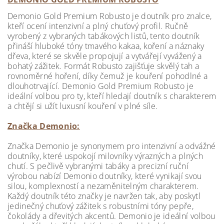
Demonio Gold Premium Robusto je doutník pro znalce,
kteří ocení intenzivní a plný chuťový profil. Ručně
vyrobený z vybraných tabákových listů, tento doutník
přináší hluboké tóny tmavého kakaa, koření a náznaky
dřeva, které se skvěle propojují a vytvářejí vyvážený a
bohatý zážitek. Formát Robusto zajišťuje skvělý tah a
rovnoměrné hoření, díky čemuž je kouření pohodlné a
dlouhotrvající. Demonio Gold Premium Robusto je
ideální volbou pro ty, kteří hledají doutník s charakterem
a chtějí si užít luxusní kouření v plné síle.
Značka Demonio:
Značka Demonio je synonymem pro intenzivní a odvážné
doutníky, které uspokojí milovníky výrazných a plných
chutí. S pečlivě vybranými tabáky a precizní ruční
výrobou nabízí Demonio doutníky, které vynikají svou
silou, komplexností a nezaměnitelným charakterem.
Každý doutník této značky je navržen tak, aby poskytl
jedinečný chuťový zážitek s robustními tóny pepře,
čokolády a dřevitých akcentů. Demonio je ideální volbou