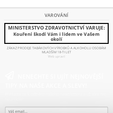
VAROVÁNÍ
MINISTERSTVO ZDRAVOTNICTVÍ VARUJE:
Kouření škodí Vám i lidem ve Vašem
okolí
ZÁKAZ PRODEJE TABÁKOVÝCH VÝROBKŮ A ALKOHOLU OSOBÁM
MLADŠÍM 18-TI LET
Web upravil
NENECHTE SI UJÍT NEJNOVĚJŠÍ
TIPY NA NAŠE AKCE A SLEVY!
Přihlaste se k odběru našeho newsletteru a už vám nic
neunikne!