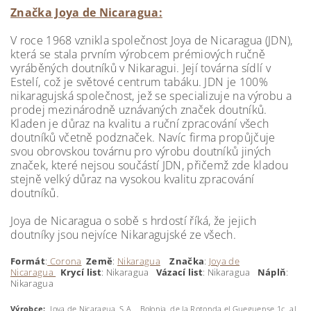
Značka Joya de Nicaragua:
V roce 1968 vznikla společnost Joya de Nicaragua (JDN),
která se stala prvním výrobcem prémiových ručně
vyráběných doutníků v Nikaragui. Její továrna sídlí v
Estelí, což je světové centrum tabáku. JDN je 100%
nikaragujská společnost, jež se specializuje na výrobu a
prodej mezinárodně uznávaných značek doutníků.
Kladen je důraz na kvalitu a ruční zpracování všech
doutníků včetně podznaček. Navíc firma propůjčuje
svou obrovskou továrnu pro výrobu doutníků jiných
značek, které nejsou součástí JDN, přičemž zde kladou
stejně velký důraz na vysokou kvalitu zpracování
doutníků.
Joya de Nicaragua o sobě s hrdostí říká, že jejich
doutníky jsou nejvíce Nikaragujské ze všech.
Formát
:
Corona
Země
:
Nikaragua
Značka
:
Joya de
Nicaragua
Krycí
list
: Nikaragua
Vázací list
: Nikaragua
Náplň
:
Nikaragua
Výrobce:
Joya de Nicaragua, S.A. , Bolonia, de la Rotonda el Gueguense 1c. al