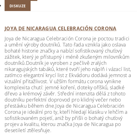
DISKUZE
JOYA DE NICARAGUA CELEBRACIÓN CORONA
Joya de Nicaragua Celebración Corona je poctou tradici
a umění výroby doutníků. Tato řada vznikla jako oslava
bohaté historie značky a nabízí sofistikovaný chuťový
zážitek, který je přístupný i méně zkušeným milovníkům
doutníků.Doutník je vyroben z pečlivě zralých
nikaragujských tabáků, které tvoří jeho náplň i vázací list,
zatímco elegantní krycí list z Ekvádoru dodává jemnost a
vizuální přitažlivost. V užším formátu corona vynikne
komplexita chutí: jemné koření, doteky oříšků, sladké
dřevo a krémový závěr. Střední intenzita dělá z tohoto
doutníku perfektní doprovod pro klidný večer nebo
přestávku během dne.Joya de Nicaragua Celebración
Corona je ideální pro ty, kteří hledají klasiku v lehčím a
sofistikovaném pojetí, aniž by přišli o bohatý chuťový
projev a kvalitu, kterou značka Joya de Nicaragua po
desetiletí ztělesňuje.