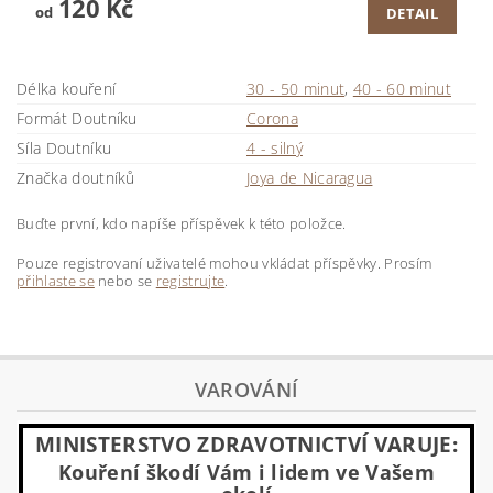
120 Kč
od
DETAIL
Délka kouření
30 - 50 minut
,
40 - 60 minut
Formát Doutníku
Corona
Síla Doutníku
4 - silný
Značka doutníků
Joya de Nicaragua
Buďte první, kdo napíše příspěvek k této položce.
Pouze registrovaní uživatelé mohou vkládat příspěvky. Prosím
přihlaste se
nebo se
registrujte
.
VAROVÁNÍ
MINISTERSTVO ZDRAVOTNICTVÍ VARUJE:
Kouření škodí Vám i lidem ve Vašem