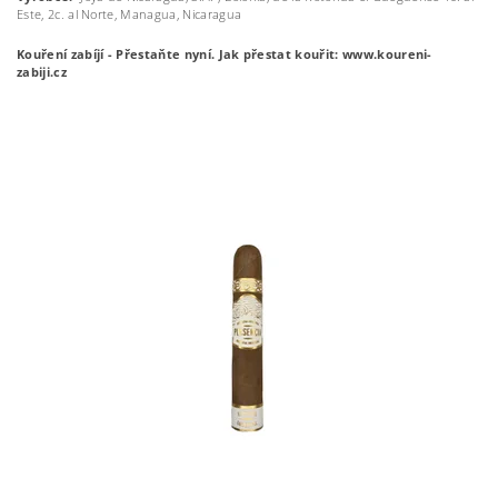
Este, 2c. al Norte, Managua, Nicaragua
Kouření zabíjí - Přestaňte nyní.
Jak přestat kouřit: www.koureni-
zabiji.cz