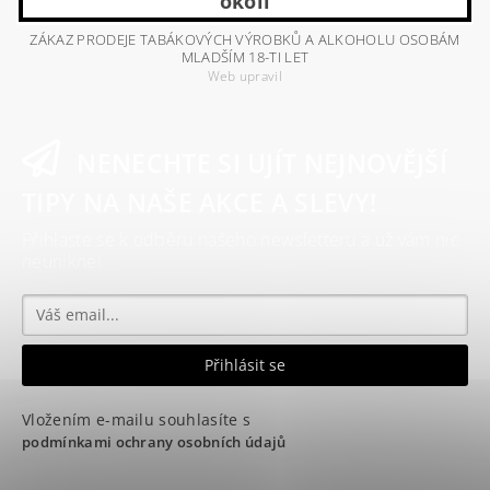
okolí
ZÁKAZ PRODEJE TABÁKOVÝCH VÝROBKŮ A ALKOHOLU OSOBÁM
MLADŠÍM 18-TI LET
Web upravil
NENECHTE SI UJÍT NEJNOVĚJŠÍ
TIPY NA NAŠE AKCE A SLEVY!
Přihlaste se k odběru našeho newsletteru a už vám nic
neunikne!
Vložením e-mailu souhlasíte s
podmínkami ochrany osobních údajů