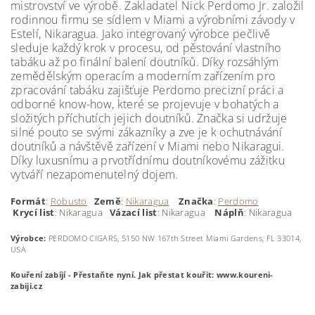
mistrovství ve výrobě. Zakladatel Nick Perdomo Jr. založil
rodinnou firmu se sídlem v Miami a výrobními závody v
Estelí, Nikaragua. Jako integrovaný výrobce pečlivě
sleduje každý krok v procesu, od pěstování vlastního
tabáku až po finální balení doutníků. Díky rozsáhlým
zemědělským operacím a moderním zařízením pro
zpracování tabáku zajišťuje Perdomo precizní práci a
odborné know-how, které se projevuje v bohatých a
složitých příchutích jejich doutníků. Značka si udržuje
silné pouto se svými zákazníky a zve je k ochutnávání
doutníků a návštěvě zařízení v Miami nebo Nikaragui.
Díky luxusnímu a prvotřídnímu doutníkovému zážitku
vytváří nezapomenutelný dojem.
Formát
:
Robusto
Země
:
Nikaragua
Značka
:
Perdomo
Krycí
list
: Nikaragua
Vázací list
: Nikaragua
Náplň
: Nikaragua
Výrobce:
PERDOMO CIGARS, 5150 NW 167th Street Miami Gardens, FL 33014,
USA
Kouření zabíjí - Přestaňte nyní.
Jak přestat kouřit: www.koureni-
zabiji.cz