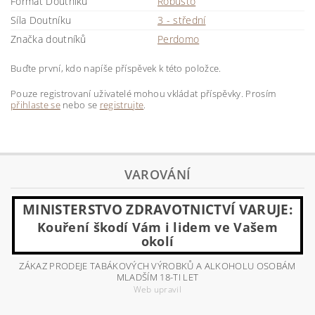
Formát Doutníku
Robusto
Síla Doutníku
3 - střední
Značka doutníků
Perdomo
Buďte první, kdo napíše příspěvek k této položce.
Pouze registrovaní uživatelé mohou vkládat příspěvky. Prosím
přihlaste se
nebo se
registrujte
.
VAROVÁNÍ
MINISTERSTVO ZDRAVOTNICTVÍ VARUJE:
Kouření škodí Vám i lidem ve Vašem
okolí
ZÁKAZ PRODEJE TABÁKOVÝCH VÝROBKŮ A ALKOHOLU OSOBÁM
MLADŠÍM 18-TI LET
Web upravil