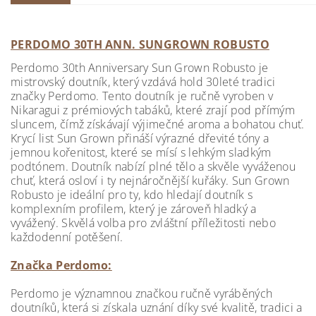
PERDOMO 30TH ANN. SUNGROWN ROBUSTO
Perdomo 30th Anniversary Sun Grown Robusto je
mistrovský doutník, který vzdává hold 30leté tradici
značky Perdomo. Tento doutník je ručně vyroben v
Nikaragui z prémiových tabáků, které zrají pod přímým
sluncem, čímž získávají výjimečné aroma a bohatou chuť.
Krycí list Sun Grown přináší výrazné dřevité tóny a
jemnou kořenitost, které se mísí s lehkým sladkým
podtónem. Doutník nabízí plné tělo a skvěle vyváženou
chuť, která osloví i ty nejnáročnější kuřáky. Sun Grown
Robusto je ideální pro ty, kdo hledají doutník s
komplexním profilem, který je zároveň hladký a
vyvážený. Skvělá volba pro zvláštní příležitosti nebo
každodenní potěšení.
Značka Perdomo:
Perdomo je významnou značkou ručně vyráběných
doutníků, která si získala uznání díky své kvalitě, tradici a