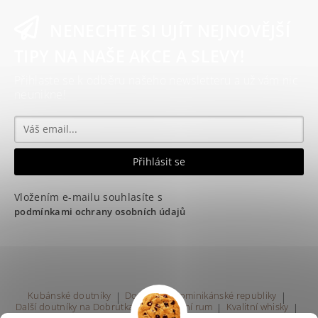
NENECHTE SI UJÍT NEJNOVĚJŠÍ
TIPY NA NAŠE AKCE A SLEVY!
Přihlaste se k odběru našeho newsletteru a už vám nic
neunikne!
Vložením e-mailu souhlasíte s
podmínkami ochrany osobních údajů
Kubánské doutníky
|
Doutníky z Dominikánské republiky
|
Další doutníky na Dobrutka.eu
|
Kvalitní rum
|
Kvalitní whisky
|
Prodej rumu Praha