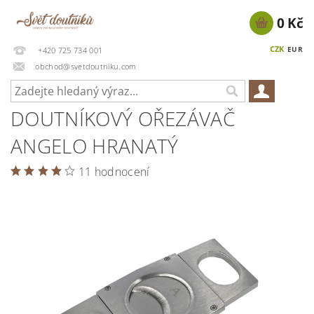
0 Kč
CZK
EUR
+420 725 734 001
obchod@svetdoutniku.com
DOUTNÍKOVÝ OŘEZÁVAČ
ANGELO HRANATÝ
11 hodnocení