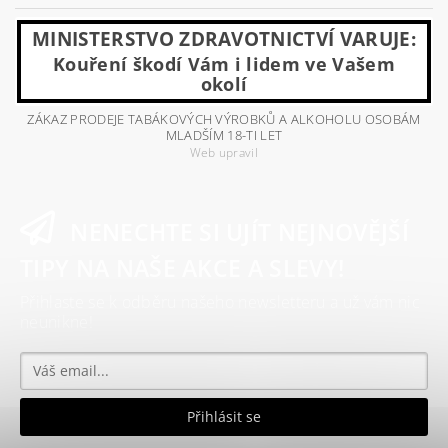
MINISTERSTVO ZDRAVOTNICTVÍ VARUJE:
Kouření škodí Vám i lidem ve Vašem
okolí
ZÁKAZ PRODEJE TABÁKOVÝCH VÝROBKŮ A ALKOHOLU OSOBÁM
MLADŠÍM 18-TI LET
Web upravil
NENECHTE SI UJÍT NEJNOVĚJŠÍ
TIPY NA NAŠE AKCE A SLEVY!
Přihlaste se k odběru našeho newsletteru a už vám nic
neunikne!