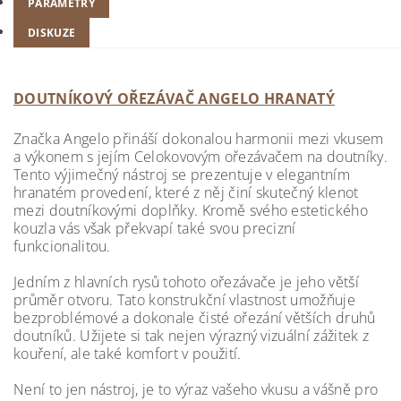
PARAMETRY
DISKUZE
DOUTNÍKOVÝ OŘEZÁVAČ ANGELO HRANATÝ
Značka Angelo přináší dokonalou harmonii mezi vkusem
a výkonem s jejím Celokovovým ořezávačem na doutníky.
Tento výjimečný nástroj se prezentuje v elegantním
hranatém provedení, které z něj činí skutečný klenot
mezi doutníkovými doplňky. Kromě svého estetického
kouzla vás však překvapí také svou precizní
funkcionalitou.
Jedním z hlavních rysů tohoto ořezávače je jeho větší
průměr otvoru. Tato konstrukční vlastnost umožňuje
bezproblémové a dokonale čisté ořezání větších druhů
doutníků. Užijete si tak nejen výrazný vizuální zážitek z
kouření, ale také komfort v použití.
Není to jen nástroj, je to výraz vašeho vkusu a vášně pro