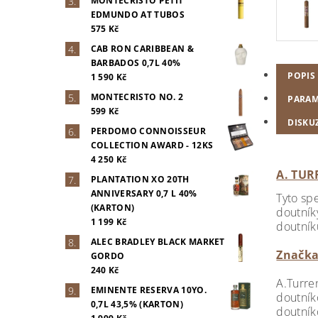
MONTECRISTO PETIT
EDMUNDO AT TUBOS
575 Kč
CAB RON CARIBBEAN &
BARBADOS 0,7L 40%
POPIS
1 590 Kč
MONTECRISTO NO. 2
PARAM
599 Kč
DISKU
PERDOMO CONNOISSEUR
COLLECTION AWARD - 12KS
4 250 Kč
A. TU
PLANTATION XO 20TH
ANNIVERSARY 0,7 L 40%
Tyto sp
(KARTON)
doutníky
1 199 Kč
doutník
ALEC BRADLEY BLACK MARKET
Značka
GORDO
240 Kč
A.Turre
EMINENTE RESERVA 10YO.
doutník
0,7L 43,5% (KARTON)
doutník