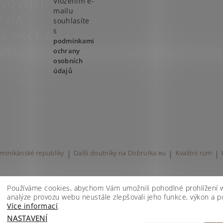
NOVĚJŠÍ
Vložením e-
mailu
Y NA
souhlasíte
s
E AKCE A
podmínkami
VY!
ochrany
osobních
ste se k
údajů
ru našeho
etteru a už
ic neunikne!
minikánské republiky
|
Další doutníky na Dobrutka.eu
|
Kvalitní rum
|
Používáme cookies, abychom Vám umožnili pohodlné prohlížení 
analýze provozu webu neustále zlepšovali jeho funkce, výkon a po
Více informací
.
avení cookies
NASTAVENÍ