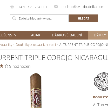
obchod@svetdoutniku.com
+420 725 734 001
LUŠENSTVÍ
TABÁK
DÁRKOVÉ BALENÍ
DÝMKY
Doutníky
Doutníky z ostatních zemí
A. TURRENT TRIPLE COROJO 
TURRENT TRIPLE COROJO NICARAG
9 hodnocení
ROBUST
A. Turre