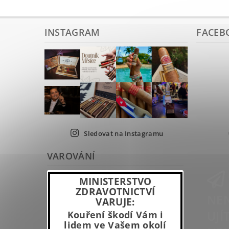
INSTAGRAM
FACEB
Sledovat na Instagramu
VAROVÁNÍ
MINISTERSTVO
ZDRAVOTNICTVÍ
NEN
VARUJE:
UJÍ
Kouření škodí Vám i
lidem ve Vašem okolí