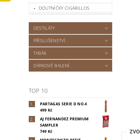
DOUTNÍČKY CIGARILLOS
DESTILÁTY
PŘÍSLUŠENSTVÍ
TABÁK
DÁRKOVÉ BALENÍ
TOP 10
PARTAGAS SERIE D NO.4
499 Kč
AJ FERNANDEZ PREMIUM
SAMPLER
ZVO
749 Kč