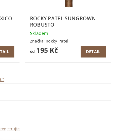
EXICO
ROCKY PATEL SUNGROWN
ROBUSTO
Skladem
Značka:
Rocky Patel
195 Kč
od
TAIL
DETAIL
ut
e
registrujte
.