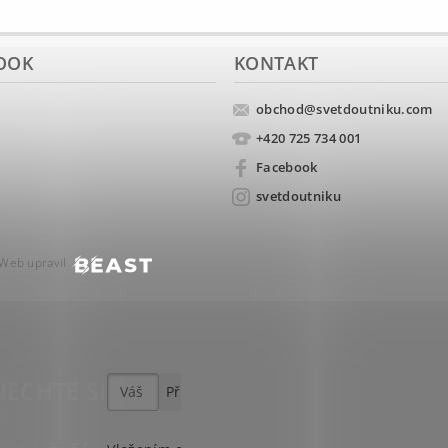
OOK
KONTAKT
obchod
@
svetdoutniku.com
+420 725 734 001
Facebook
svetdoutniku
Web upravil
ECHTE SI
T