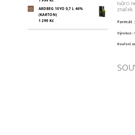
1 999 Kč
tvůrci 
značek. 
ARDBEG 10YO 0,7 L 46%
(KARTON)
1 299 Kč
Formát
:
Výrobce:
A
Kouření za
SOU