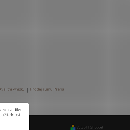
Kvalitní whisky
|
Prodej rumu Praha
webu a díky
užitelnost.
Vytvořil Shoptet