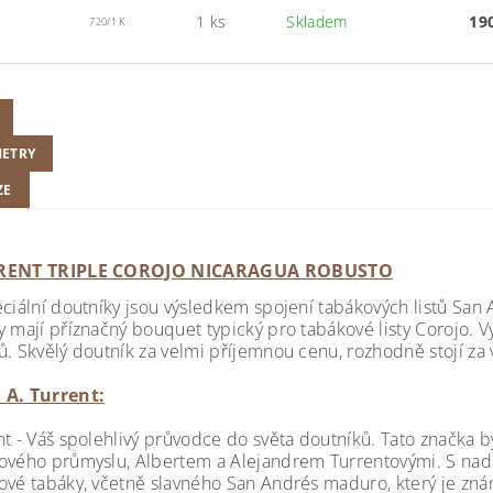
1 ks
Skladem
19
720/1 K
ETRY
ZE
RRENT TRIPLE COROJO NICARAGUA ROBUSTO
eciální doutníky jsou výsledkem spojení tabákových listů San
 mají příznačný bouquet typický pro tabákové listy Corojo. Vy
ů. Skvělý doutník za velmi příjemnou cenu, rozhodně stojí za 
 A. Turrent:
nt - Váš spolehlivý průvodce do světa doutníků. Tato značka
ového průmyslu, Albertem a Alejandrem Turrentovými. S nadš
ové tabáky, včetně slavného San Andrés maduro, který je znám 