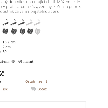
silný doutník s ohromující chutí. Můžeme zde
ocný profil, aroma kávy, zeminy, koření a pepře.
doutník za velmi přijatelnou cenu.
 13,2 cm
 2 cm
: 50
ření: 40 - 60 minut
Kč
e
Ostatní země
Tisk
Dotaz