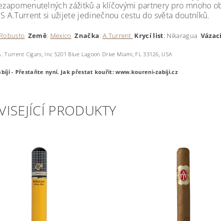
nezapomenutelných zážitků a klíčovými partnery pro mnoho 
S A.Turrent si užijete jedinečnou cestu do světa doutníků.
Robusto
Země
:
Mexico
Značka
:
A.Turrent
Krycí
list
: Nikaragua
Vázací
. Turrent Cigars, Inc 5201 Blue Lagoon Drive Miami, FL 33126, USA
bíjí - Přestaňte nyní.
Jak přestat kouřit: www.koureni-zabiji.cz
VISEJÍCÍ PRODUKTY