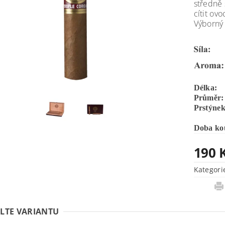
středně 
cítit ov
Výborný 
Délka:
Průměr:
Prstýnek
Doba kou
190 
Kategori
LTE VARIANTU