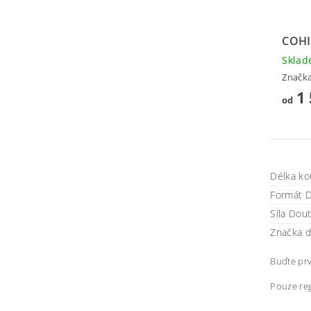
COHI
Skla
Značk
1 
od
Délka ko
Formát D
Síla Dou
Značka d
Buďte prv
Pouze reg