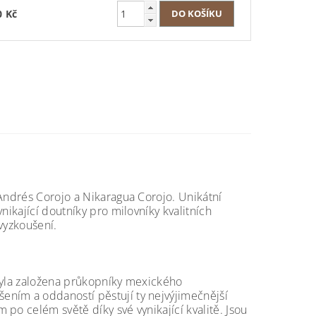
0 Kč
 Andrés Corojo a Nikaragua Corojo. Unikátní
nikající doutníky pro milovníky kvalitních
vyzkoušení.
 byla založena průkopníky mexického
ením a oddaností pěstují ty nejvýjimečnější
po celém světě díky své vynikající kvalitě. Jsou