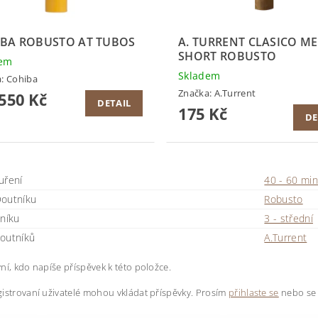
BA ROBUSTO AT TUBOS
A. TURRENT CLASICO M
SHORT ROBUSTO
dem
Skladem
a:
Cohiba
Značka:
A.Turrent
550 Kč
DETAIL
175 Kč
DE
uření
40 - 60 min
outníku
Robusto
tníku
3 - střední
outníků
A.Turrent
ní, kdo napíše příspěvek k této položce.
istrovaní uživatelé mohou vkládat příspěvky. Prosím
přihlaste se
nebo s