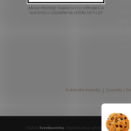
NEJ
ZÁKAZ PRODEJE TABÁKOVÝCH VÝROBKŮ A
TIP
ALKOHOLU OSOBÁM MLADŠÍM 18-TI LET
NAŠ
SLE
Přihla
odbě
newsl
vám n
Kubánské doutníky
|
Doutníky z Do
2026 ©
Svetdoutniku
, všechna práva vyhrazena
Upravit nast