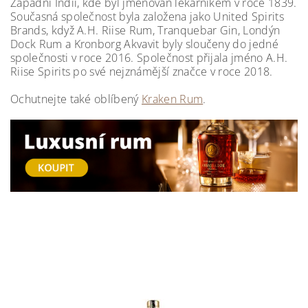
Západní Indii, kde byl jmenován lékárníkem v roce 1839.
Současná společnost byla založena jako United Spirits
Brands, když A.H. Riise Rum, Tranquebar Gin, Londýn
Dock Rum a Kronborg Akvavit byly sloučeny do jedné
společnosti v roce 2016. Společnost přijala jméno A.H.
Riise Spirits po své nejznámější značce v roce 2018.
Ochutnejte také oblíbený
Kraken Rum
.