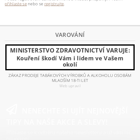
přihlaste se
nebo se
registrujte
.
VAROVÁNÍ
MINISTERSTVO ZDRAVOTNICTVÍ VARUJE:
Kouření škodí Vám i lidem ve Vašem
okolí
ZÁKAZ PRODEJE TABÁKOVÝCH VÝROBKŮ A ALKOHOLU OSOBÁM
MLADŠÍM 18-TI LET
Web upravil
NENECHTE SI UJÍT NEJNOVĚJŠÍ
TIPY NA NAŠE AKCE A SLEVY!
Přihlaste se k odběru našeho newsletteru a už vám nic
neunikne!