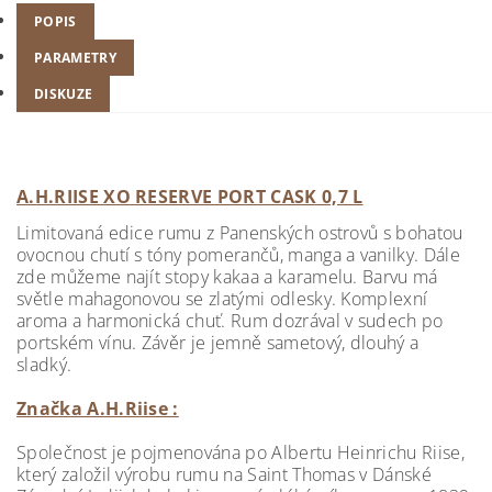
POPIS
PARAMETRY
DISKUZE
A.H.RIISE XO RESERVE PORT CASK 0,7 L
Limitovaná edice rumu z Panenských ostrovů s bohatou
ovocnou chutí s tóny pomerančů, manga a vanilky. Dále
zde můžeme najít stopy kakaa a karamelu. Barvu má
světle mahagonovou se zlatými odlesky. Komplexní
aroma a harmonická chuť. Rum dozrával v sudech po
portském vínu. Závěr je jemně sametový, dlouhý a
sladký.
Značka A.H.Riise :
Společnost je pojmenována po Albertu Heinrichu Riise,
který založil výrobu rumu na Saint Thomas v Dánské