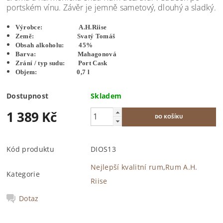
portském vínu. Závěr je jemně sametový, dlouhý a sladký.
Výrobce: A.H.Riise
Země: Svatý Tomáš
Obsah alkoholu: 45%
Barva: Mahagonová
Zrání / typ sudu: Port Cask
Objem: 0,7 l
Dostupnost
Skladem
1 389 Kč
Kód produktu
DIOS13
Nejlepší kvalitní rum
,
Rum A.H.
Kategorie
Riise
Dotaz