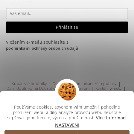
Vložením e-mailu souhlasíte s
podmínkami ochrany osobních údajů
Kubánské doutníky
|
Doutníky z Dominikánské republiky
|
Další doutníky na Dobrutka.eu
|
Kvalitní rum
|
Kvalitní whisky
|
Prodej rumu Praha
Používáme cookies, abychom Vám umožnili pohodlné
prohlížení webu a díky analýze provozu webu neustále
zlepšovali jeho funkce, výkon a použitelnost.
Více informací
.
NASTAVENÍ
Upravit nastavení cookies
2026 ©
Svetdoutniku
, všechna práva vyhrazena