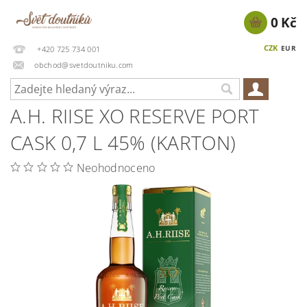
0 Kč
CZK
EUR
+420 725 734 001
obchod@svetdoutniku.com
A.H. RIISE XO RESERVE PORT
CASK 0,7 L 45% (KARTON)
Neohodnoceno