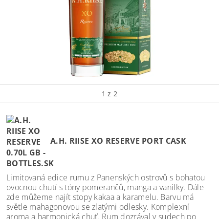
1
z 2
A.H. RIISE XO RESERVE PORT CASK
Limitovaná edice rumu z Panenských ostrovů s bohatou
ovocnou chutí s tóny pomerančů, manga a vanilky. Dále
zde můžeme najít stopy kakaa a karamelu. Barvu má
světle mahagonovou se zlatými odlesky. Komplexní
aroma a harmonická chuť. Rum dozrával v sudech po