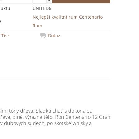
duktu
UNITED6
Nejlepší kvalitní rum
,
Centenario
e
Rum
Tisk
Dotaz
ími tóny dřeva. Sladká chuť, s dokonalou
va, plné, výrazné tělo. Ron Centenario 12 Gran
r v dubových sudech, po skotské whisky a