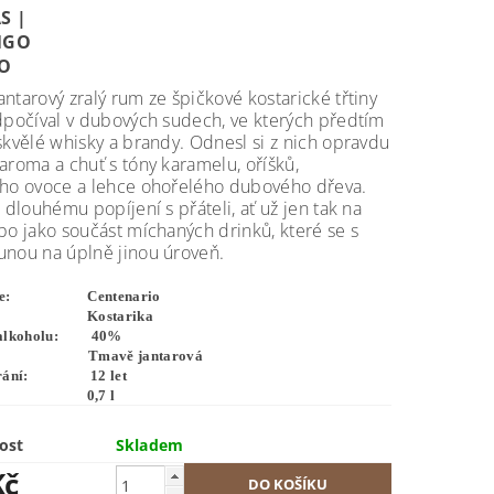
ntarový zralý rum ze špičkové kostarické třtiny
dpočíval v dubových sudech, ve kterých předtím
skvělé whisky a brandy. Odnesl si z nich opravdu
aroma a chuť s tóny karamelu, oříšků,
ého ovoce a lehce ohořelého dubového dřeva.
k dlouhému popíjení s přáteli, ať už jen tak na
bo jako součást míchaných drinků, které se s
unou na úplně jinou úroveň.
bce: Centenario
ě: Kostarika
 alkoholu: 40%
a: Tmavě jantarová
zrání: 12 let
em: 0,7 l
ost
Skladem
Kč