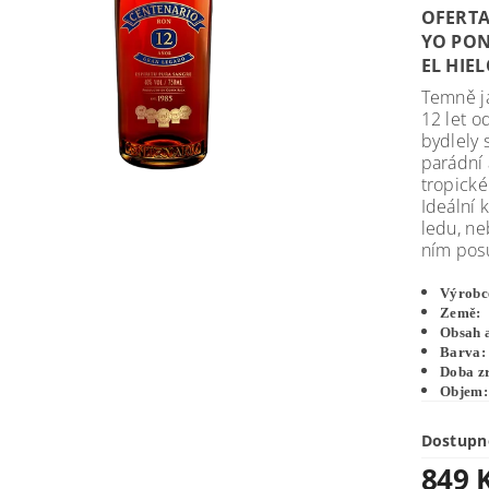
Temně ja
12 let o
bydlely 
parádní 
tropick
Ideální 
ledu, ne
ním pos
Výro
Zem
Obsah
Barv
Doba 
Obj
Dostupn
849 