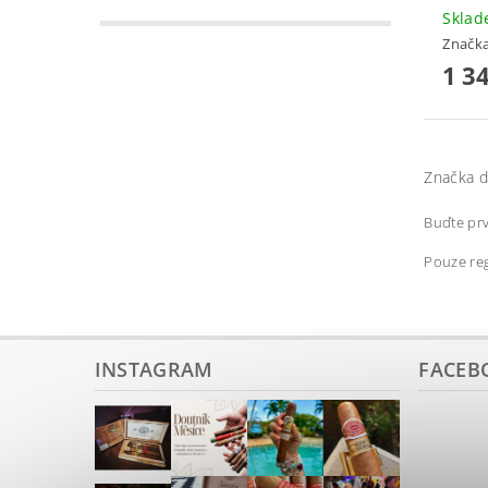
Skla
Značk
1 3
Značka d
Buďte prv
Pouze reg
INSTAGRAM
FACEB