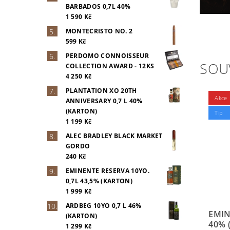
BARBADOS 0,7L 40%
1 590 Kč
MONTECRISTO NO. 2
599 Kč
PERDOMO CONNOISSEUR
SOU
COLLECTION AWARD - 12KS
4 250 Kč
PLANTATION XO 20TH
Akce
ANNIVERSARY 0,7 L 40%
(KARTON)
Tip
1 199 Kč
ALEC BRADLEY BLACK MARKET
GORDO
240 Kč
EMINENTE RESERVA 10YO.
0,7L 43,5% (KARTON)
1 999 Kč
ARDBEG 10YO 0,7 L 46%
EMIN
(KARTON)
40% 
1 299 Kč