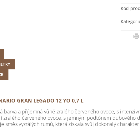
Kód pro
Kategori
ETRY
ZE
ARIO GRAN LEGADO 12 YO 0,7 L
vá barva a příjemná vůně zralého červeného ovoce, s intenzivn
í zralého červeného ovoce, s jemným podtónem dubového dře
je směs vyzrálých rumů, která získala svůj dokonalý charakte