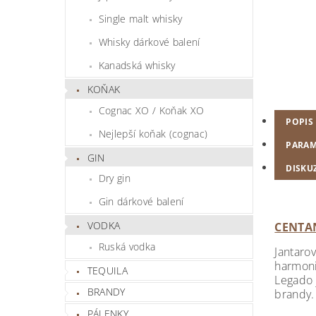
Single malt whisky
Whisky dárkové balení
Kanadská whisky
KOŇAK
Cognac XO / Koňak XO
POPIS
Nejlepší koňak (cognac)
PARAM
GIN
DISKU
Dry gin
Gin dárkové balení
VODKA
CENTAN
Ruská vodka
Jantaro
harmoni
TEQUILA
Legado 
BRANDY
brandy.
PÁLENKY