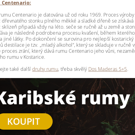
 Centenario:
rumu Centenario je datována už od roku 1969. Proces výroby
ž dřevnatého stonku plného měkké a sladké dřeně se získává cu
sklizeň připadá vždy na léto. seče se ručně až u země a stonk
Šťáva je následně podrobena procesu kvašení, během kterého 
a jiné látky. Po dokončení se surovina pro nejlepší kostarick
ů destilace je tzv. „mladý alkohol“, který se skladuje v ručn
e proces zrání, který dává rumu Centenario jeho vůni, nezaměn
ího rumu v Kostarice.
ejte také další
druhy rumu
, třeba skvělý
D
os Maderas 5+5
.