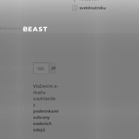
svetdoutniku
Web upravil
ECHTE SI
T
NOVĚJŠÍ
Vložením e-
mailu
Y NA
souhlasíte
s
E AKCE A
podmínkami
VY!
ochrany
osobních
ste se k
údajů
ru našeho