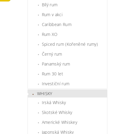
Bílý rum
Rum v akci
Caribbean Rum
Rum XO
Spiced rum (Kořeněné rumy)
Černý rum
Panamský rum
Rum 30 let
Investiční rum
WHISKY
Irská Whisky
Skotské Whisky
Americké Whiskey
Japonská Whisky