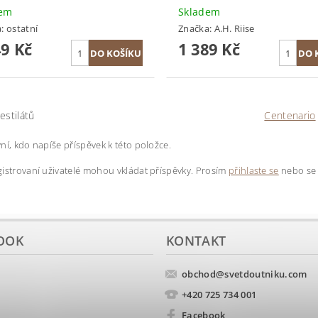
dem
Skladem
a:
ostatní
Značka:
A.H. Riise
49 Kč
1 389 Kč
estilátů
Centenario
ní, kdo napíše příspěvek k této položce.
istrovaní uživatelé mohou vkládat příspěvky. Prosím
přihlaste se
nebo s
OOK
KONTAKT
obchod
@
svetdoutniku.com
+420 725 734 001
Facebook