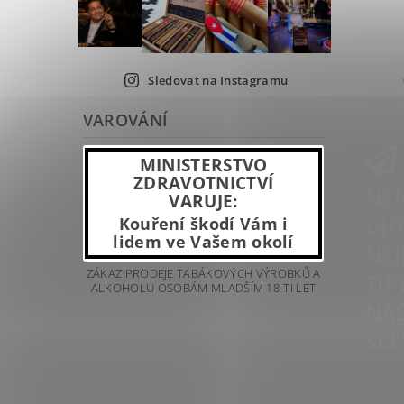
Sledovat na Instagramu
VAROVÁNÍ
MINISTERSTVO
ZDRAVOTNICTVÍ
NEN
VARUJE:
UJÍ
Kouření škodí Vám i
lidem ve Vašem okolí
NEJ
ZÁKAZ PRODEJE TABÁKOVÝCH VÝROBKŮ A
TIP
ALKOHOLU OSOBÁM MLADŠÍM 18-TI LET
NAŠ
SLE
Přihla
odbě