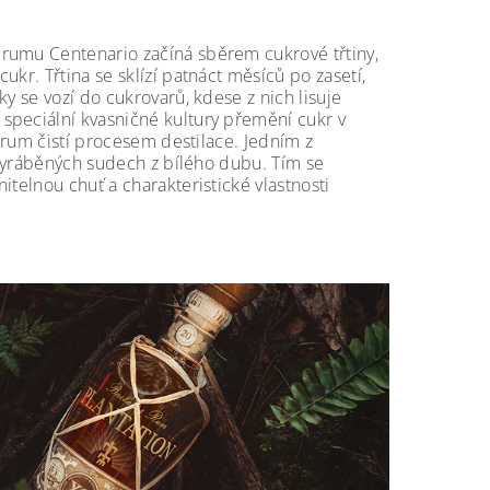
 rumu Centenario začíná sběrem cukrové třtiny,
kr. Třtina se sklízí patnáct měsíců po zasetí,
y se vozí do cukrovarů, kdese z nich lisuje
speciální kvasničné kultury přemění cukr v
ý rum čistí procesem destilace. Jedním z
ě vyráběných sudech z bílého dubu. Tím se
itelnou chuť a charakteristické vlastnosti