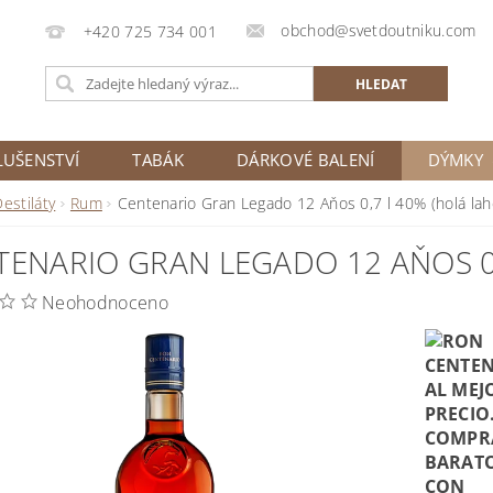
obchod@svetdoutniku.com
+420 725 734 001
LUŠENSTVÍ
TABÁK
DÁRKOVÉ BALENÍ
DÝMKY
estiláty
Rum
Centenario Gran Legado 12 Aňos 0,7 l 40% (holá lah
TENARIO GRAN LEGADO 12 AŇOS 0,
Neohodnoceno