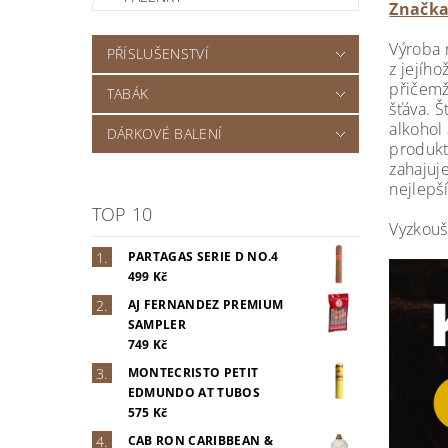
Značka
Výroba 
PŘÍSLUŠENSTVÍ
z jejího
přičemž 
TABÁK
šťáva. 
alkohol 
DÁRKOVÉ BALENÍ
produkt
zahajuj
nejlepš
TOP 10
Vyzkouš
PARTAGAS SERIE D NO.4
499 Kč
AJ FERNANDEZ PREMIUM
SAMPLER
749 Kč
MONTECRISTO PETIT
EDMUNDO AT TUBOS
575 Kč
CAB RON CARIBBEAN &