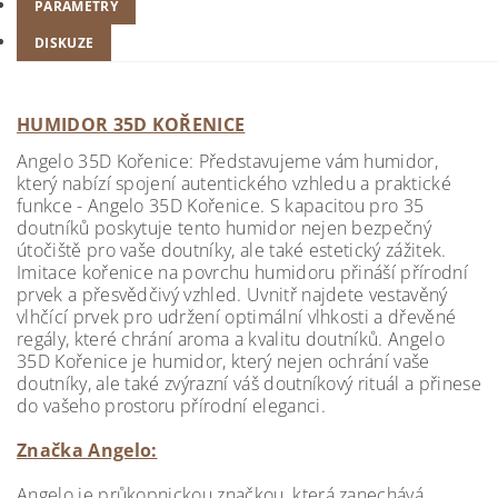
PARAMETRY
DISKUZE
HUMIDOR 35D KOŘENICE
Angelo 35D Kořenice: Představujeme vám humidor,
který nabízí spojení autentického vzhledu a praktické
funkce - Angelo 35D Kořenice. S kapacitou pro 35
doutníků poskytuje tento humidor nejen bezpečný
útočiště pro vaše doutníky, ale také estetický zážitek.
Imitace kořenice na povrchu humidoru přináší přírodní
prvek a přesvědčivý vzhled. Uvnitř najdete vestavěný
vlhčící prvek pro udržení optimální vlhkosti a dřevěné
regály, které chrání aroma a kvalitu doutníků. Angelo
35D Kořenice je humidor, který nejen ochrání vaše
doutníky, ale také zvýrazní váš doutníkový rituál a přinese
do vašeho prostoru přírodní eleganci.
Značka Angelo:
Angelo je průkopnickou značkou, která zanechává