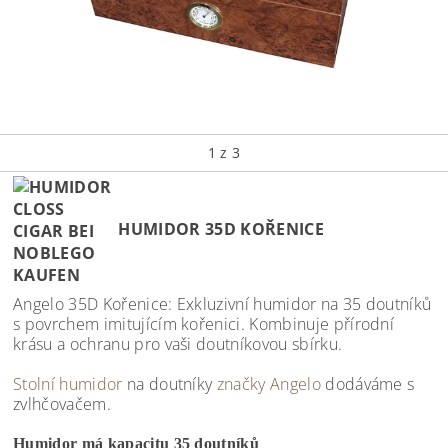
1
z 3
HUMIDOR 35D KOŘENICE
Angelo 35D Kořenice: Exkluzivní humidor na 35 doutníků
s povrchem imitujícím kořenici. Kombinuje přírodní
krásu a ochranu pro vaši doutníkovou sbírku.
Stolní humidor
na doutníky
značky Angelo
dodáváme s
zvlhčovačem.
Humidor má kapacitu 35 doutníků