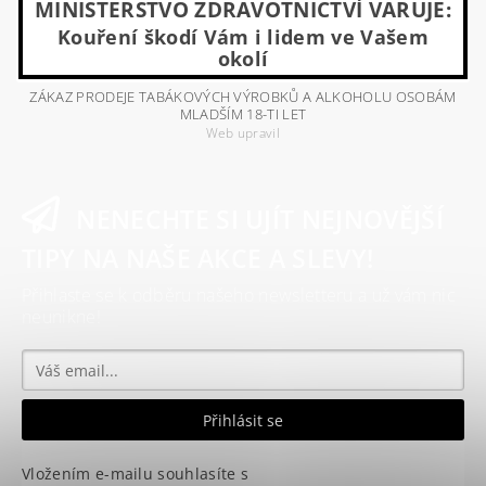
MINISTERSTVO ZDRAVOTNICTVÍ VARUJE:
Kouření škodí Vám i lidem ve Vašem
okolí
ZÁKAZ PRODEJE TABÁKOVÝCH VÝROBKŮ A ALKOHOLU OSOBÁM
MLADŠÍM 18-TI LET
Web upravil
NENECHTE SI UJÍT NEJNOVĚJŠÍ
TIPY NA NAŠE AKCE A SLEVY!
Přihlaste se k odběru našeho newsletteru a už vám nic
neunikne!
Vložením e-mailu souhlasíte s