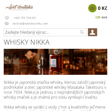
0 Kč
CZK
EUR
+420 725 734 001
obchod@svetdoutniku.com
WHISKY NIKKA
Nikka je japonská značka whisky, kterou založil japonský
podnikatel a otec japonské whisky Masataka Taketsuru v
roce 1934. Nikka je jednou z nejznámějších japonských
whisky značek a je známá pro svou vynikající kvalitu.
Nikka whisky se vyrábí z vody z hor a kvalitního ječmene