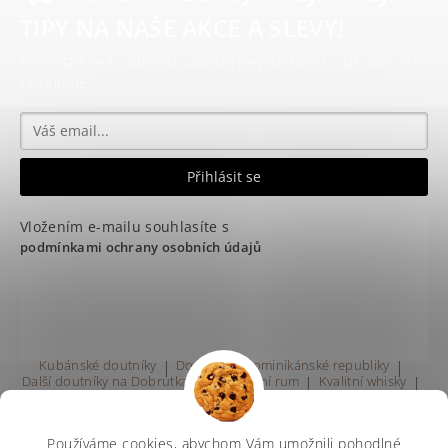
TIPY NA NAŠE AKCE A SLEVY!
Přihlaste se k odběru našeho newsletteru a už vám nic
neunikne!
Vložením e-mailu souhlasíte s
podmínkami ochrany osobních údajů
Kubánské doutníky
|
Doutníky z Dominikánské republiky
|
Další doutníky na Dobrutka.eu
|
Kvalitní rum
|
Kvalitní whisky
|
Prodej rumu Praha
Používáme cookies, abychom Vám umožnili pohodlné