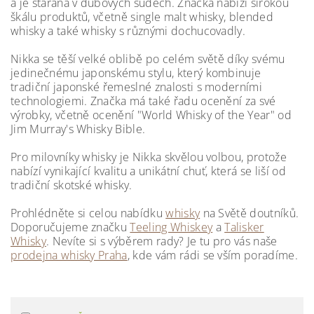
a je starána v dubových sudech. Značka nabízí širokou
škálu produktů, včetně single malt whisky, blended
whisky a také whisky s různými dochucovadly.
Nikka se těší velké oblibě po celém světě díky svému
jedinečnému japonskému stylu, který kombinuje
tradiční japonské řemeslné znalosti s moderními
technologiemi. Značka má také řadu ocenění za své
výrobky, včetně ocenění "World Whisky of the Year" od
Jim Murray's Whisky Bible.
Pro milovníky whisky je Nikka skvělou volbou, protože
nabízí vynikající kvalitu a unikátní chuť, která se liší od
tradiční skotské whisky.
Prohlédněte si celou nabídku
whisky
na Světě doutníků.
Doporučujeme značku
Teeling Whiskey
a
Talisker
Whisky
. Nevíte si s výběrem rady? Je tu pro vás naše
prodejna whisky Praha
, kde vám rádi se vším poradíme.