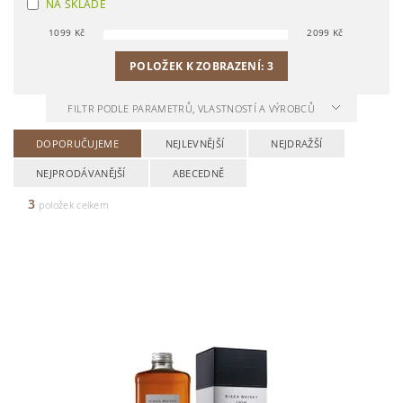
NA SKLADĚ
1099
Kč
2099
Kč
POLOŽEK K ZOBRAZENÍ:
3
FILTR PODLE PARAMETRŮ, VLASTNOSTÍ A VÝROBCŮ
DOPORUČUJEME
NEJLEVNĚJŠÍ
NEJDRAŽŠÍ
NEJPRODÁVANĚJŠÍ
ABECEDNĚ
3
položek celkem