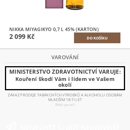
NIKKA MIYAGIKYO 0,7 L 45% (KARTON)
2 099 Kč
VAROVÁNÍ
MINISTERSTVO ZDRAVOTNICTVÍ VARUJE:
Kouření škodí Vám i lidem ve Vašem
okolí
ZÁKAZ PRODEJE TABÁKOVÝCH VÝROBKŮ A ALKOHOLU OSOBÁM
MLADŠÍM 18-TI LET
Web upravil
NENECHTE SI UJÍT NEJNOVĚJŠÍ