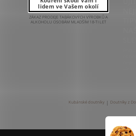
UJÍ
Kouření škodí Vám i
lidem ve Vašem okolí
NEJ
ZÁKAZ PRODEJE TABÁKOVÝCH VÝROBKŮ A
TIP
ALKOHOLU OSOBÁM MLADŠÍM 18-TI LET
NAŠ
SLE
Přihla
odbě
newsl
vám n
Kubánské doutníky
|
Doutníky z Do