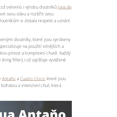
což ovlivnilo i výrobu doutníků
Joya de
it svou slávu a rozšířit svou
outníkům si získala respekt a uznání
benými doutníky, které jsou vyrobeny
pecializuje na použití silnějších a
ckou plnost a komplexní chutě. Každý
long filler), což zajišťuje vyvážené
ie
Antaño
a
Cuatro Cinco
, které jsou
 bohatou a intenzivní chuť, která