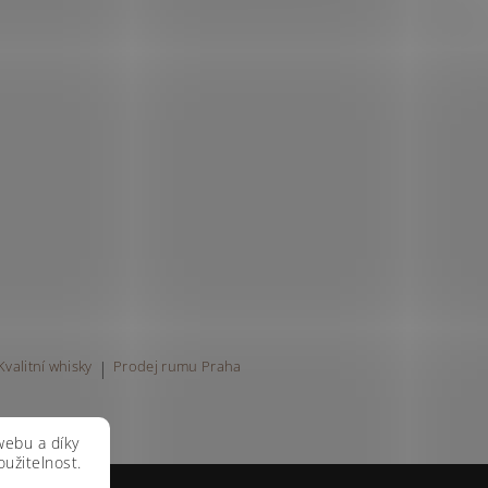
Kvalitní whisky
|
Prodej rumu Praha
webu a díky
užitelnost.