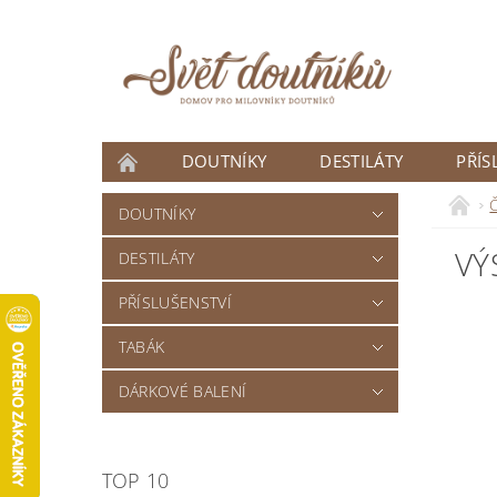
DOUTNÍKY
DESTILÁTY
PŘÍS
ČLÁNKY
DOUTNÍKY
VÝ
DESTILÁTY
PŘÍSLUŠENSTVÍ
TABÁK
DÁRKOVÉ BALENÍ
TOP 10