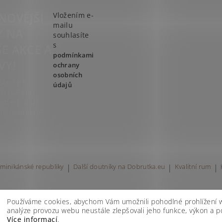
T
NOVĚJŠÍ
Vložením e-
mailu
Y NA
souhlasíte
s
E AKCE A
podmínkami
VY!
ochrany
osobních
ste se k
údajů
ru našeho
etteru a už
ic neunikne!
minikánské republiky
|
Další doutníky na Dobrutka.eu
|
Kvalitní rum
|
Používáme cookies, abychom Vám umožnili pohodlné prohlížení 
analýze provozu webu neustále zlepšovali jeho funkce, výkon a po
Více informací
.