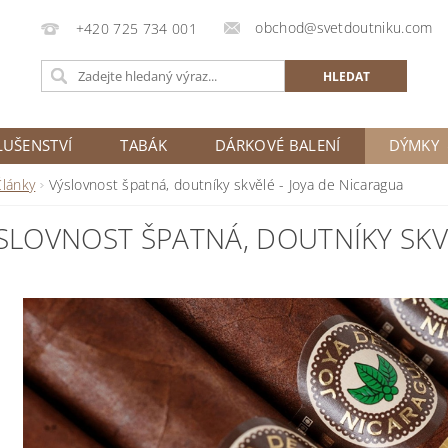
obchod@svetdoutniku.com
+420 725 734 001
LUŠENSTVÍ
TABÁK
DÁRKOVÉ BALENÍ
DÝMKY
Články
Výslovnost špatná, doutníky skvělé - Joya de Nicaragua
SLOVNOST ŠPATNÁ, DOUTNÍKY SKV