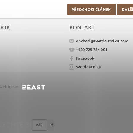
PŘEDCHOZÍ ČLÁNEK
DALŠ
OOK
KONTAKT
obchod
@
svetdoutniku.com
+420 725 734 001
Facebook
svetdoutniku
Web upravil
ECHTE SI