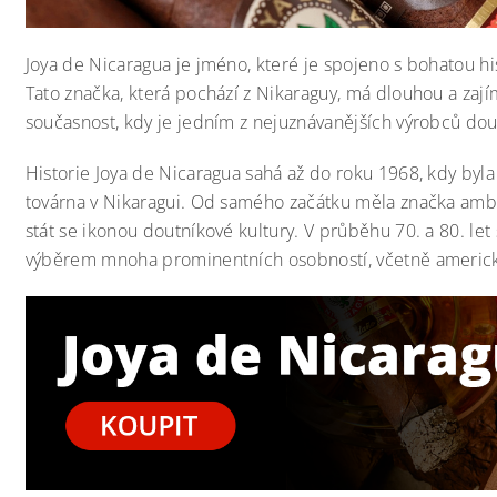
Joya de Nicaragua je jméno, které je spojeno s bohatou hist
Tato značka, která pochází z Nikaraguy, má dlouhou a zaj
současnost, kdy je jedním z nejuznávanějších výrobců dou
Historie Joya de Nicaragua sahá až do roku 1968, kdy byla
továrna v Nikaragui. Od samého začátku měla značka ambic
stát se ikonou doutníkové kultury. V průběhu 70. a 80. le
výběrem mnoha prominentních osobností, včetně americk