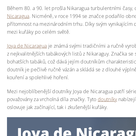
Během 80. a 90. let prošla Nikaragua turbulentními časy, 
Nicaragua
. Nicméně, v roce 1994 se značce podařilo obnov
přítomnost na mezinárodním trhu. Díky svým vynikajícím d
mezi kuřáky po celém světě.
Joya de Nicaragua
je známá svými tradičními a ručně vyro
z nejkvalitnějších tabákových listů z Nikaraguy. Značka se s
bohatších tabáků, což dává jejím doutníkům charakteristi
doutník je pečlivě ručně vázán a skládá se z dlouhé výplně (
kouření a spolehlivé hoření.
Mezi nejoblíbenější doutníky Joya de Nicaragua patří sér
považovány za vrcholná díla značky. Tyto
doutníky
nabízejí
oslovuje jak začínající, tak i zkušenější kuřáky.