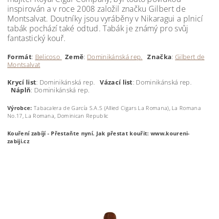
inspirován a v roce 2008 založil značku Gilbert de
Montsalvat. Doutníky jsou vyráběny v Nikaragui a plnicí
tabák pochází také odtud. Tabák je známý pro svůj
fantastický kouř.
Formát
:
Belicoso
Země
:
Dominikánská rep.
Značka
:
Gilbert de
Montsalvat
Krycí
list
: Dominikánská rep.
Vázací list
: Dominikánská rep.
Náplň
: Dominikánská rep.
Výrobce:
Tabacalera de García S.A.S (Allied Cigars La Romana), La Romana
No.17, La Romana, Dominican Republic
Kouření zabíjí - Přestaňte nyní.
Jak přestat kouřit: www.koureni-
zabiji.cz