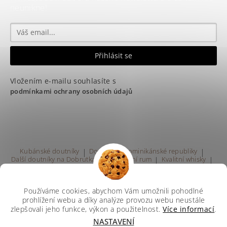
neunikne!
Vložením e-mailu souhlasíte s
podmínkami ochrany osobních údajů
Kubánské doutníky
|
Doutníky z Dominikánské republiky
|
Další doutníky na Dobrutka.eu
|
Kvalitní rum
|
Kvalitní whisky
|
Prodej rumu Praha
Používáme cookies, abychom Vám umožnili pohodlné
prohlížení webu a díky analýze provozu webu neustále
zlepšovali jeho funkce, výkon a použitelnost.
Více informací
.
NASTAVENÍ