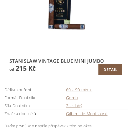
STANISLAW VINTAGE BLUE MINI JUMBO
215 Kč
od
DETAIL
Délka kouření
60 - 90 minut
Formát Doutníku
Gordo
Síla Doutníku
2 - slabý
Značka doutníků
Gilbert de Montsalvat
Buďte první, kdo napíše příspěvek k této položce.