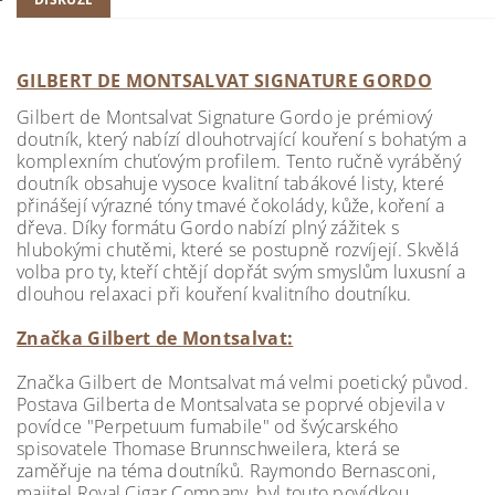
GILBERT DE MONTSALVAT SIGNATURE GORDO
Gilbert de Montsalvat Signature Gordo je prémiový
doutník, který nabízí dlouhotrvající kouření s bohatým a
komplexním chuťovým profilem. Tento ručně vyráběný
doutník obsahuje vysoce kvalitní tabákové listy, které
přinášejí výrazné tóny tmavé čokolády, kůže, koření a
dřeva. Díky formátu Gordo nabízí plný zážitek s
hlubokými chutěmi, které se postupně rozvíjejí. Skvělá
volba pro ty, kteří chtějí dopřát svým smyslům luxusní a
dlouhou relaxaci při kouření kvalitního doutníku.
Značka Gilbert de Montsalvat:
Značka Gilbert de Montsalvat má velmi poetický původ.
Postava Gilberta de Montsalvata se poprvé objevila v
povídce "Perpetuum fumabile" od švýcarského
spisovatele Thomase Brunnschweilera, která se
zaměřuje na téma doutníků. Raymondo Bernasconi,
majitel Royal Cigar Company, byl touto povídkou