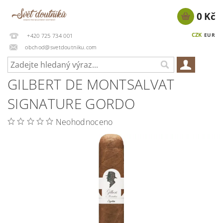
0 Kč
CZK
EUR
+420 725 734 001
obchod@svetdoutniku.com
GILBERT DE MONTSALVAT
SIGNATURE GORDO
Neohodnoceno