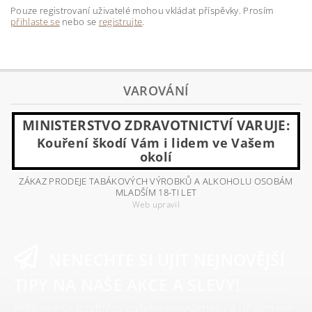
Pouze registrovaní uživatelé mohou vkládat příspěvky. Prosím
přihlaste se
nebo se
registrujte
.
VAROVÁNÍ
MINISTERSTVO ZDRAVOTNICTVÍ VARUJE:
Kouření škodí Vám i lidem ve Vašem
okolí
ZÁKAZ PRODEJE TABÁKOVÝCH VÝROBKŮ A ALKOHOLU OSOBÁM
MLADŠÍM 18-TI LET
Web upravil
NENECHTE SI UJÍT NEJNOVĚJŠÍ
TIPY NA NAŠE AKCE A SLEVY!
Přihlaste se k odběru našeho newsletteru a už vám nic