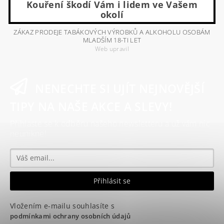
Kouření škodí Vám i lidem ve Vašem
okolí
ZÁKAZ PRODEJE TABÁKOVÝCH VÝROBKŮ A ALKOHOLU OSOBÁM
MLADŠÍM 18-TI LET
Web upravil
NENECHTE SI UJÍT NEJNOVĚJŠÍ
TIPY NA NAŠE AKCE A SLEVY!
Přihlaste se k odběru našeho newsletteru a už vám nic
neunikne!
Vložením e-mailu souhlasíte s
podmínkami ochrany osobních údajů