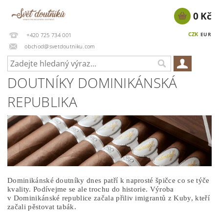
0 Kč
CZK
EUR
+420 725 734 001
obchod@svetdoutniku.com
DOUTNÍKY DOMINIKÁNSKÁ
REPUBLIKA
Dominikánské doutníky dnes patří k naprosté špičce co se týče
kvality. Podívejme se ale trochu do historie. Výroba
v Dominikánské republice začala přiliv imigrantů z Kuby, kteří
začali pěstovat tabák.