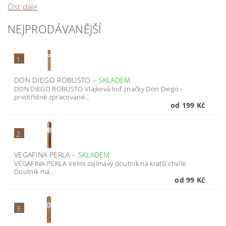
Číst dále
NEJPRODÁVANĚJŠÍ
1.
DON DIEGO ROBUSTO
–
SKLADEM
DON DIEGO ROBUSTO Vlajková loď značky Don Diego -
prvotřídně zpracované...
od 199 Kč
2.
VEGAFINA PERLA
–
SKLADEM
VEGAFINA PERLA Velmi zajímavý doutník na kratší chvíle.
Doutník má...
od 99 Kč
3.