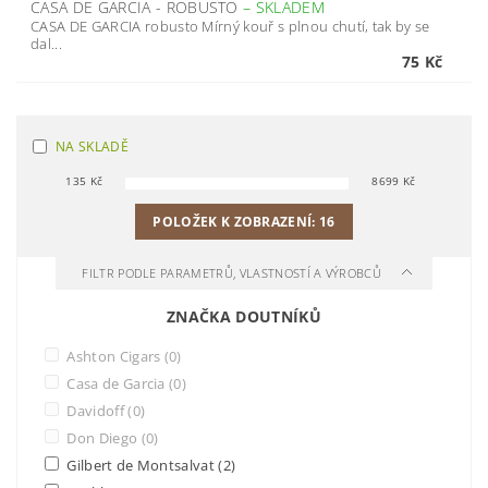
CASA DE GARCIA - ROBUSTO
–
SKLADEM
CASA DE GARCIA robusto Mírný kouř s plnou chutí, tak by se
dal...
75 Kč
NA SKLADĚ
135
Kč
8699
Kč
POLOŽEK K ZOBRAZENÍ:
16
FILTR PODLE PARAMETRŮ, VLASTNOSTÍ A VÝROBCŮ
ZNAČKA DOUTNÍKŮ
Ashton Cigars
(0)
Casa de Garcia
(0)
Davidoff
(0)
Don Diego
(0)
Gilbert de Montsalvat
(2)