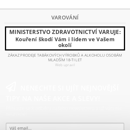
VAROVÁNÍ
MINISTERSTVO ZDRAVOTNICTVÍ VARUJE:
Kouření škodí Vám i lidem ve Vašem
okolí
ZÁKAZ PRODEJE TABÁKOVÝCH VÝROBKŮ A ALKOHOLU OSOBÁM
MLADŠÍM 18-TI LET
Web upravil
NENECHTE SI UJÍT NEJNOVĚJŠÍ
TIPY NA NAŠE AKCE A SLEVY!
Přihlaste se k odběru našeho newsletteru a už vám nic
neunikne!