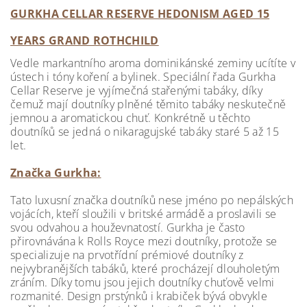
GURKHA CELLAR RESERVE HEDONISM AGED 15
YEARS GRAND ROTHCHILD
Vedle markantního aroma dominikánské zeminy ucítíte v
ústech i tóny koření a bylinek. S
peciální řada Gurkha
Cellar Reserve je vyjímečná stařenými tabáky, díky
čemuž
mají doutníky plněné těmito tabáky neskutečně
jemnou a aromatickou chuť.
Konkrétně u těchto
doutníků se jedná o nikaragujské tabáky staré 5 až 15
let.
Značka Gurkha:
Tato luxusní značka doutníků nese jméno po nepálských
vojácích, kteří sloužili v britské armádě a proslavili se
svou odvahou a houževnatostí. Gurkha je často
přirovnávána k Rolls Royce mezi doutníky, protože se
specializuje na prvotřídní prémiové doutníky z
nejvybranějších tabáků, které procházejí dlouholetým
zráním. Díky tomu jsou jejich doutníky chuťově velmi
rozmanité. Design prstýnků i krabiček bývá obvykle