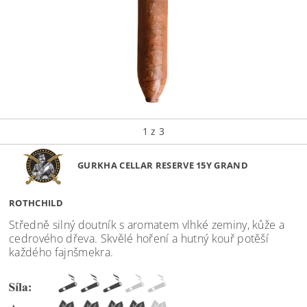
1
z 3
GURKHA CELLAR RESERVE 15Y GRAND
ROTHCHILD
Středně silný doutník s aromatem vlhké zeminy, kůže a
cedrového dřeva. Skvělé hoření a hutný kouř potěší
každého fajnšmekra.