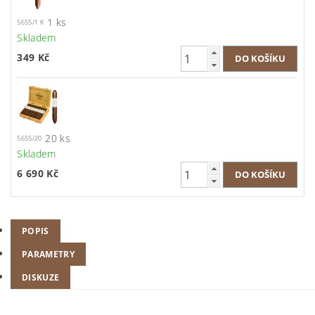
1 ks
5655/1 K
Skladem
349 Kč
20 ks
5655/20
Skladem
6 690 Kč
POPIS
PARAMETRY
DISKUZE