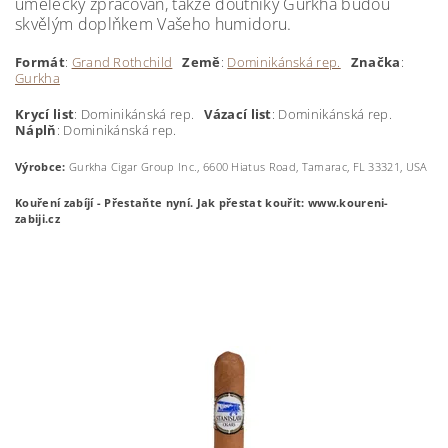
umělecky zpracován, takže doutníky Gurkha budou
skvělým doplňkem Vašeho humidoru.
Formát
:
Grand Rothchild
Země
:
Dominikánská rep.
Značka
:
Gurkha
Krycí
list
: Dominikánská rep.
Vázací list
: Dominikánská rep.
Náplň
: Dominikánská rep.
Výrobce:
Gurkha Cigar Group Inc., 6600 Hiatus Road, Tamarac, FL 33321, USA
Kouření zabíjí - Přestaňte nyní.
Jak přestat kouřit: www.koureni-
zabiji.cz