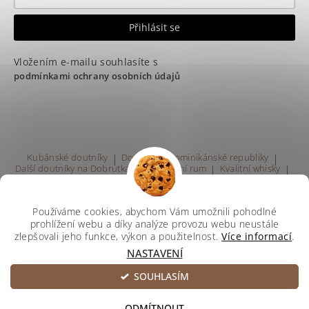
Vložením e-mailu souhlasíte s
podmínkami ochrany osobních údajů
Kubánské doutníky
|
Doutníky z Dominikánské republiky
|
Další doutníky na Dobrutka.eu
|
Kvalitní rum
|
Kvalitní whisky
|
Prodej rumu Praha
Používáme cookies, abychom Vám umožnili pohodlné
prohlížení webu a díky analýze provozu webu neustále
zlepšovali jeho funkce, výkon a použitelnost.
Více informací
.
NASTAVENÍ
Upravit nastavení cookies
2026 ©
Svetdoutniku
, všechna práva vyhrazena
SOUHLASÍM
Vytvořil Shoptet
ODMÍTNOUT