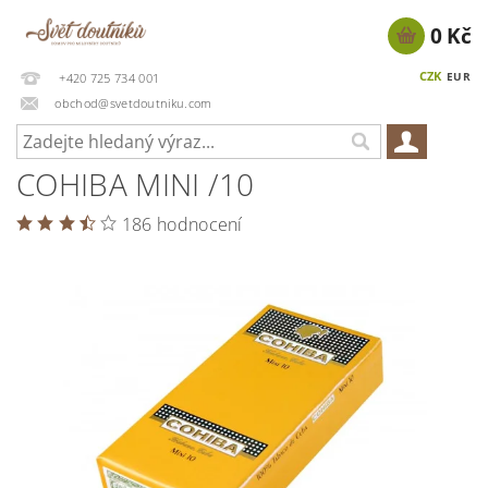
0 Kč
CZK
EUR
+420 725 734 001
obchod@svetdoutniku.com
COHIBA MINI /10
186 hodnocení