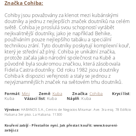
Značka Cohiba:
Cohiby jsou považovány za klenot mezi kubánskými
doutníky a jednu z nejlepších značek doutníků na celém
světě. Cohiba je proslulá svou schopností vyrábět
nejkvalitnější doutníky, jako je například Behike,
používáním pouze nejlepšího tabáku a speciální
technikou zrání. Tyto doutníky poskytují komplexní kouř,
který je střední až plný. Cohiba je unikátní značka,
protože začala jako národní společnost na Kubě a
původně byla soukromou značkou, která zásobovala
Fidela Castra doutníky. Od roku 1982 jsou doutníky
Cohiba k dispozici veřejnosti a staly se jednou z
nejvýznamnějších značek na světovém trhu doutníků.
Formát
:
Mini
Země
:
Kuba
Značka
:
Cohiba
Krycí
list
:
Kuba
Vázací list
: Kuba
Náplň
: Kuba
Výrobce:
HABANOS S.A., Centro de Negocios Miramar. Ave. 3ra esq. 78 Edificio
Habana 3er piso. La Habana. 11300
Kouření zabíjí - Přestaňte nyní.
Jak přestat kouřit: www.koureni-
zabiji.cz