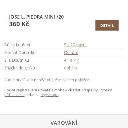
JOSE L. PIEDRA MINI /20
360 Kč
DETAIL
Délka kouření
5 - 20 minut
Formát Doutníku
Ostatní
Síla Doutníku
4 - silný
Značka doutníků
Cohiba
Buďte první, kdo napíše příspěvek k této položce.
Pouze registrovaní uživatelé mohou vkládat příspěvky. Prosím
přihlaste se
nebo se
registrujte
.
VAROVÁNÍ