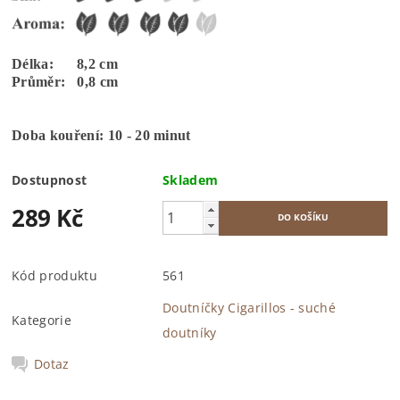
Délka: 8,2 cm
Průměr: 0,8 cm
Doba kouření: 10 - 20 minut
Dostupnost
Skladem
289 Kč
Kód produktu
561
Doutníčky Cigarillos - suché
Kategorie
doutníky
Dotaz