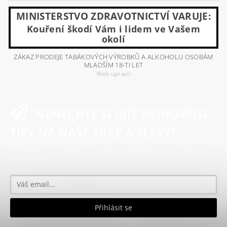
MINISTERSTVO ZDRAVOTNICTVÍ VARUJE:
Kouření škodí Vám i lidem ve Vašem
okolí
ZÁKAZ PRODEJE TABÁKOVÝCH VÝROBKŮ A ALKOHOLU OSOBÁM
MLADŠÍM 18-TI LET
Web upravil
NENECHTE SI UJÍT NEJNOVĚJŠÍ
TIPY NA NAŠE AKCE A SLEVY!
Přihlaste se k odběru našeho newsletteru a už vám nic
neunikne!