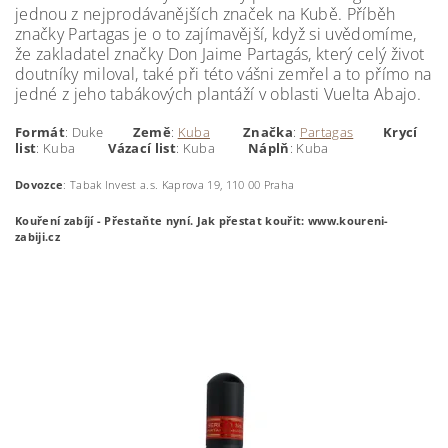
jednou z nejprodávanějších značek na Kubě. Příběh
značky Partagas je o to zajímavější, když si uvědomíme,
že zakladatel značky Don Jaime Partagás, který celý život
doutníky miloval, také při této vášni zemřel a to přímo na
jedné z jeho tabákových plantáží v oblasti Vuelta Abajo.
Formát
: Duke
Země
:
Kuba
Značka
:
Partagas
Krycí
list
: Kuba
Vázací list
: Kuba
Náplň
: Kuba
Dovozce
: Tabak Invest a.s.
Kaprova 19, 110 00 Praha
Kouření zabíjí - Přestaňte nyní.
Jak přestat kouřit: www.koureni-
zabiji.cz