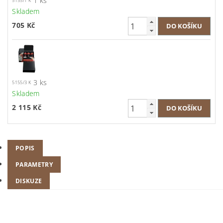
1 ks
5155/1 K
Skladem
705 Kč
3 ks
5155/3 K
Skladem
2 115 Kč
POPIS
PARAMETRY
DISKUZE