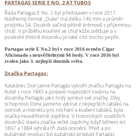
PARTAGAS SERIE E NO. 2 AT TUBOS
Řada Partagas E No. 2 byl představen v roce 2011.
Nádherný formát „Duke“ má délku 140 mm a průměr
prstýnku 54. Doutník začíná pěkně krémově s příjemnou
chutí. V průběhu kouření se chuť kůže zvětšuje a v
poslední třetině doutníku je také cítit trochu pepře.
Partagas serie E No.2 byl v roce 2016 oceněn Cigar
Aficionado s neuvěřitelnými 94 body.
V roce 2016 byl
zvolen jako 3. nejlepší doutník světa.
Značka Partagas:
Katalánec Don Jaime Partagás vytvořil značku Partagás na
Kubě v roce 1845 a postavil majestátní továrnu na
doutníky Partagás jako hrdý symbol své značky. Díky
schopnosti Dona Jaimeho vybírat z nejlepších tabáků na
ostrově a instinktu pro míchání a kvašení tabáků, byla
značka neuvěřitelně úspěšná. V historických soutěžích
doutníků slavila značka velké úspěchy, když během let
1867 a 1884 vyhrála tři zlatá ocenění. Před a po
kubánské revoluci byl kubánský produkt Partagás