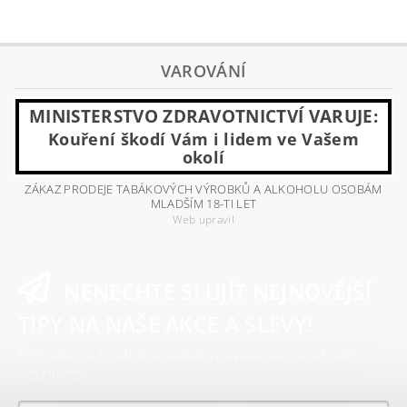
VAROVÁNÍ
MINISTERSTVO ZDRAVOTNICTVÍ VARUJE:
Kouření škodí Vám i lidem ve Vašem
okolí
ZÁKAZ PRODEJE TABÁKOVÝCH VÝROBKŮ A ALKOHOLU OSOBÁM
MLADŠÍM 18-TI LET
Web upravil
NENECHTE SI UJÍT NEJNOVĚJŠÍ
TIPY NA NAŠE AKCE A SLEVY!
Přihlaste se k odběru našeho newsletteru a už vám nic
neunikne!