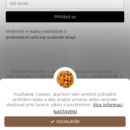
Vložením e-mailu souhlasíte s
podmínkami ochrany osobních údajů
Kubánské doutníky
|
Doutníky z Dominikánské republiky
|
Další doutníky na Dobrutka.eu
|
Kvalitní rum
|
Kvalitní whisky
|
Prodej rumu Praha
Používáme cookies, abychom Vám umožnili pohodlné
prohlížení webu a díky analýze provozu webu neustále
zlepšovali jeho funkce, výkon a použitelnost.
Více informací
.
NASTAVENÍ
Upravit nastavení cookies
2026 ©
Svetdoutniku
, všechna práva vyhrazena
SOUHLASÍM
Vytvořil Shoptet