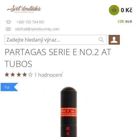
0 Kč
CZK
EUR
+420 725 734 001
obchod@svetdoutniku.com
PARTAGAS SERIE E NO.2 AT
TUBOS
1 hodnocení
Tip