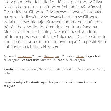
který po mnoho desetiletí obdělával pole rodiny Oliva.
Nástup komunismu na Kubě změnil tabákový průmysl.
Facundův syn Gilberto Oliva přešel z pěstování tabáku
na zprostředkování. V šedesátých letech se Gilberto
vydal na cesty, hledaje výraznou kubánskou chuť. Jeho
pátrání ho zavedlo do zemí jako Honduras, Panama,
Mexiko a dokonce Filipíny. Nakonec našel vhodnou
půdu pro pěstování tabáku v Nikaragui. Dnes je Gilberto,
společně se svou rodinou, druhým největším pěstitelem
kubánského tabáku v Nikaragui.
Formát
:
Torpedo
Země
:
Nikaragua
Značka
:
Oliva
Krycí
list
:
Nikaragua
Vázací list
: Nikaragua
Náplň
: Nikaragua
Výrobce:
J. Cortés Cigars, NV Pannenbakkersstraat 1, 8552 Zwevegem-Moen,
Belgium
Kouření zabíjí - Přestaňte nyní.
Jak přestat kouřit: www.koureni-
zabiji.cz