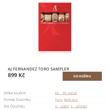
AJ FERNANDEZ TORO SAMPLER
899 Kč
Délka kouření
60 - 90 minut
Formát Doutníku
Toro
,
Belicoso
Síla Doutníku
2 - slabý
,
3 - střední