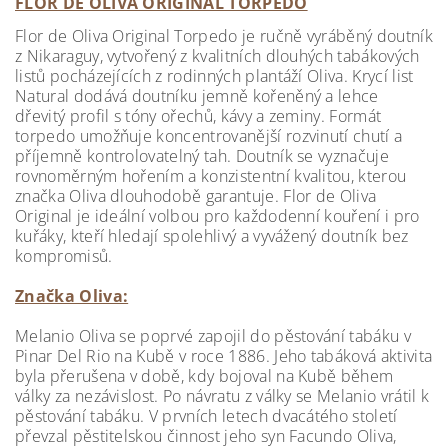
FLOR DE OLIVA ORIGINAL TORPEDO
Flor de Oliva Original Torpedo je ručně vyráběný doutník
z Nikaraguy, vytvořený z kvalitních dlouhých tabákových
listů pocházejících z rodinných plantáží Oliva. Krycí list
Natural dodává doutníku jemně kořeněný a lehce
dřevitý profil s tóny ořechů, kávy a zeminy. Formát
torpedo umožňuje koncentrovanější rozvinutí chutí a
příjemně kontrolovatelný tah. Doutník se vyznačuje
rovnoměrným hořením a konzistentní kvalitou, kterou
značka Oliva dlouhodobě garantuje. Flor de Oliva
Original je ideální volbou pro každodenní kouření i pro
kuřáky, kteří hledají spolehlivý a vyvážený doutník bez
kompromisů.
Značka Oliva:
Melanio Oliva se poprvé zapojil do pěstování tabáku v
Pinar Del Rio na Kubě v roce 1886. Jeho tabáková aktivita
byla přerušena v době, kdy bojoval na Kubě během
války za nezávislost. Po návratu z války se Melanio vrátil k
pěstování tabáku. V prvních letech dvacátého století
převzal pěstitelskou činnost jeho syn Facundo Oliva,