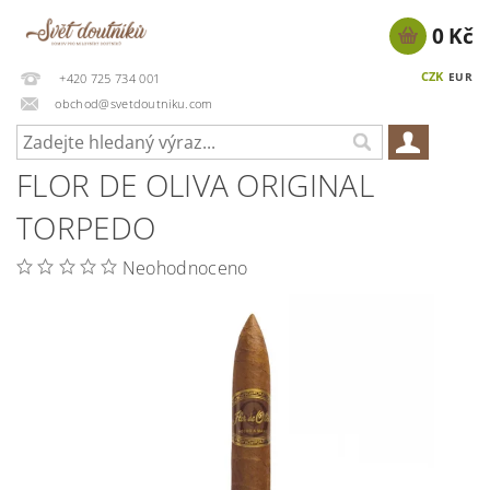
0 Kč
CZK
EUR
+420 725 734 001
obchod@svetdoutniku.com
FLOR DE OLIVA ORIGINAL
TORPEDO
Neohodnoceno