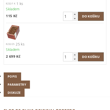
1 ks
8232/1 K
Skladem
115 Kč
25 ks
8232/25
Skladem
2 699 Kč
POPIS
PARAMETRY
DISKUZE