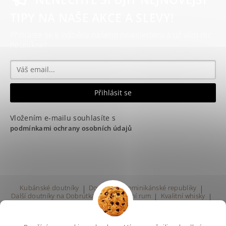
TIPY NA NAŠE AKCE A SLEVY!
Přihlaste se k odběru našeho newsletteru a už vám nic
neunikne!
Vložením e-mailu souhlasíte s
podmínkami ochrany osobních údajů
Kubánské doutníky
|
Doutníky z Dominikánské republiky
|
Další doutníky na Dobrutka.eu
|
Kvalitní rum
|
Kvalitní whisky
|
Prodej rumu Praha