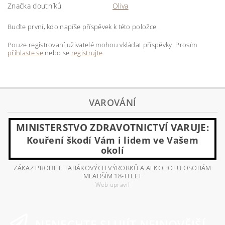
Značka doutníků
Oliva
Buďte první, kdo napíše příspěvek k této položce.
Pouze registrovaní uživatelé mohou vkládat příspěvky. Prosím
přihlaste se
nebo se
registrujte
.
VAROVÁNÍ
MINISTERSTVO ZDRAVOTNICTVÍ VARUJE:
Kouření škodí Vám i lidem ve Vašem
okolí
ZÁKAZ PRODEJE TABÁKOVÝCH VÝROBKŮ A ALKOHOLU OSOBÁM
MLADŠÍM 18-TI LET
Web upravil
NENECHTE SI UJÍT NEJNOVĚJŠÍ