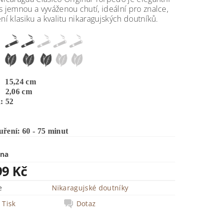
s jemnou a vyváženou chutí, ideální pro znalce,
ení klasiku a kvalitu nikaragujských doutníků.
 15,24 cm
 2,06 cm
: 52
ření: 60 - 75 minut
ena
99 Kč
e
Nikaragujské doutníky
Tisk
Dotaz