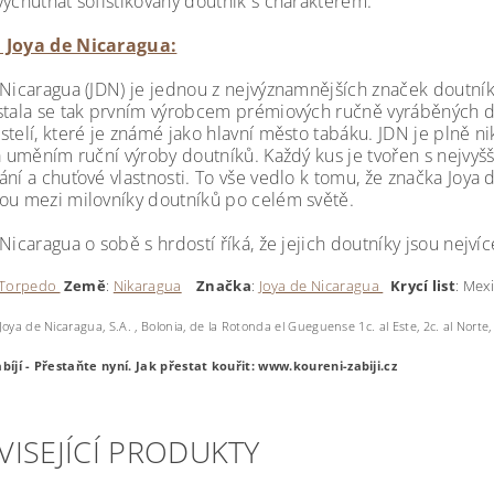
vychutnat sofistikovaný doutník s charakterem.
 Joya de Nicaragua:
 Nicaragua (JDN) je jednou z nejvýznamnějších značek doutník
stala se tak prvním výrobcem prémiových ručně vyráběných dou
telí, které je známé jako hlavní město tabáku. JDN je plně ni
a uměním ruční výroby doutníků. Každý kus je tvořen s nejvyšší
ání a chuťové vlastnosti. To vše vedlo k tomu, že značka Joya
ou mezi milovníky doutníků po celém světě.
Nicaragua o sobě s hrdostí říká, že jejich doutníky jsou nejví
Torpedo
Země
:
Nikaragua
Značka
:
Joya de Nicaragua
Krycí
list
: Me
Joya de Nicaragua, S.A. , Bolonia, de la Rotonda el Gueguense 1c. al Este, 2c. al Nort
bíjí - Přestaňte nyní.
Jak přestat kouřit: www.koureni-zabiji.cz
VISEJÍCÍ PRODUKTY