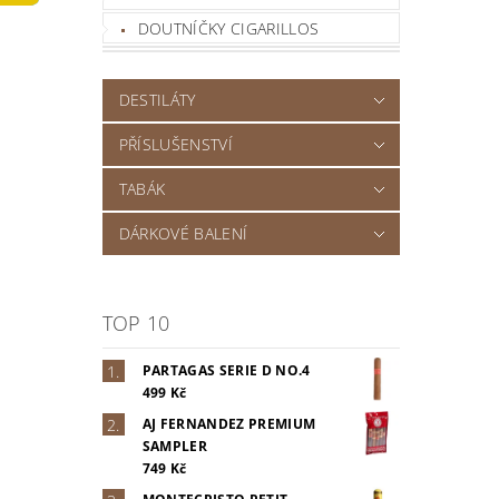
DOUTNÍČKY CIGARILLOS
DESTILÁTY
PŘÍSLUŠENSTVÍ
TABÁK
DÁRKOVÉ BALENÍ
TOP 10
PARTAGAS SERIE D NO.4
499 Kč
AJ FERNANDEZ PREMIUM
SAMPLER
749 Kč