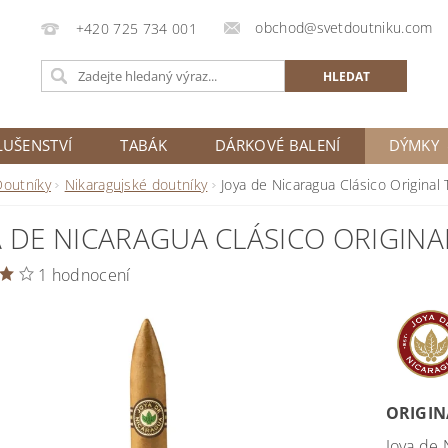
obchod@svetdoutniku.com
+420 725 734 001
LUŠENSTVÍ
TABÁK
DÁRKOVÉ BALENÍ
DÝMKY
Doutníky
Nikaragujské doutníky
Joya de Nicaragua Clásico Original
A DE NICARAGUA CLÁSICO ORIGIN
1 hodnocení
ORIGIN
Joya de 