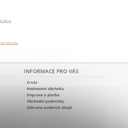
aragua
e
registrujte
.
INFORMACE PRO VÁS
O nás
Hodnocení obchodu
Doprava a platba
Obchodní podmínky
Ochrana osobních údajů