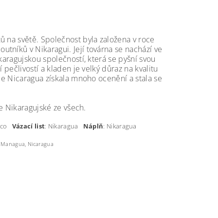
ů na světě. Společnost byla založena v roce
tníků v Nikaragui. Její továrna se nachází ve
karagujskou společností, která se pyšní svou
 pečlivostí a kladen je velký důraz na kvalitu
 de Nicaragua získala mnoho ocenění a stala se
ce Nikaragujské ze všech.
xico
Vázací list
: Nikaragua
Náplň
: Nikaragua
e, Managua, Nicaragua