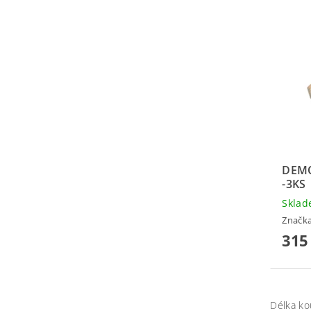
DEM
-3KS
Skla
Značk
315
Délka ko