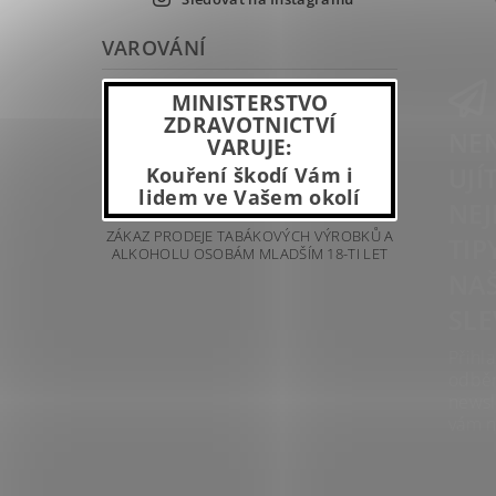
VAROVÁNÍ
MINISTERSTVO
ZDRAVOTNICTVÍ
NEN
VARUJE:
UJÍ
Kouření škodí Vám i
lidem ve Vašem okolí
NEJ
ZÁKAZ PRODEJE TABÁKOVÝCH VÝROBKŮ A
TIP
ALKOHOLU OSOBÁM MLADŠÍM 18-TI LET
NAŠ
SLE
Přihla
odbě
newsl
vám n