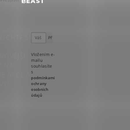
Web upravil
ECHTE SI
T
NOVĚJŠÍ
Vložením e-
mailu
Y NA
souhlasíte
s
E AKCE A
podmínkami
VY!
ochrany
osobních
ste se k
údajů
ru našeho
etteru a už
ic neunikne!