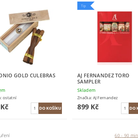
Tip
ONIO GOLD CULEBRAS
AJ FERNANDEZ TORO
SAMPLER
dem
Skladem
a:
ostatní
Značka:
AJ Fernandez
 Kč
899 Kč
uření
60 - 90 min