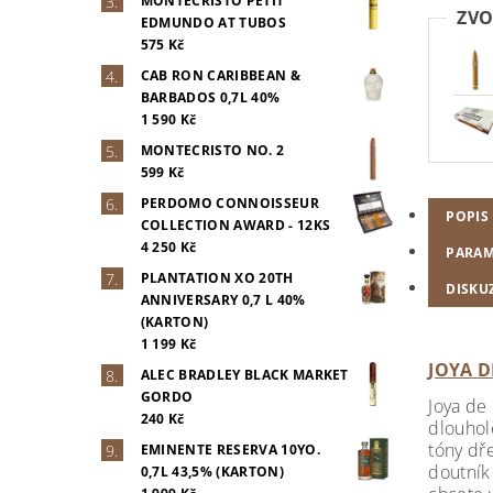
MONTECRISTO PETIT
ZVO
EDMUNDO AT TUBOS
575 Kč
CAB RON CARIBBEAN &
BARBADOS 0,7L 40%
1 590 Kč
MONTECRISTO NO. 2
599 Kč
PERDOMO CONNOISSEUR
POPIS
COLLECTION AWARD - 12KS
4 250 Kč
PARAM
PLANTATION XO 20TH
DISKU
ANNIVERSARY 0,7 L 40%
(KARTON)
1 199 Kč
JOYA 
ALEC BRADLEY BLACK MARKET
GORDO
Joya de 
240 Kč
dlouhol
tóny dře
EMINENTE RESERVA 10YO.
doutník 
0,7L 43,5% (KARTON)