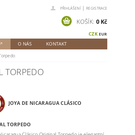
|
PŘIHLÁŠENÍ
REGISTRACE
KOŠÍK:
0 Kč
CZK
EUR
O NÁS
KONTAKT
 Torpedo
AL TORPEDO
JOYA DE NICARAGUA CLÁSICO
AL TORPEDO
Nicaragua Clásico Original Torpedo je elegantní