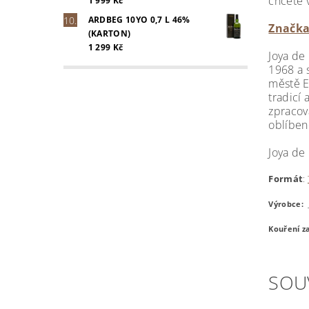
chcete 
1 999 Kč
ARDBEG 10YO 0,7 L 46%
Značka
(KARTON)
1 299 Kč
Joya de
1968 a 
městě Es
tradicí 
zpracov
oblíben
Joya de 
Formát
:
Výrobce:
Kouření za
SOU