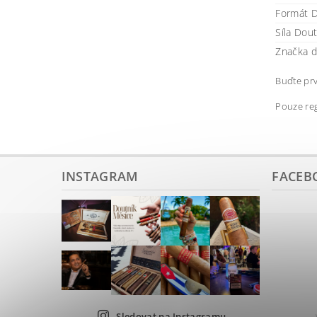
Formát D
Síla Dou
Značka d
Buďte prv
Pouze reg
INSTAGRAM
FACEB
Sledovat na Instagramu