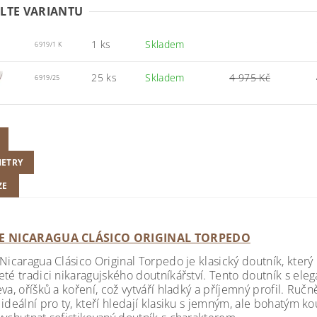
LTE VARIANTU
1 ks
Skladem
6919/1 K
25 ks
Skladem
4 975 Kč
6919/25
ETRY
ZE
DE NICARAGUA CLÁSICO ORIGINAL TORPEDO
Nicaragua Clásico Original Torpedo je klasický doutník, který 
eté tradici nikaragujského doutníkářství. Tento doutník s e
va, oříšků a koření, což vytváří hladký a příjemný profil. Ručn
ideální pro ty, kteří hledají klasiku s jemným, ale bohatým ko