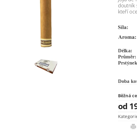
doutník 
kteří oc
Délka:
Průměr:
Prstýnek
Doba kou
Běžná c
od 1
Kategori