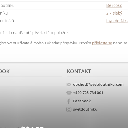
outníku
Belicoso
tníku
2 - slabý
outníků
Joya de Nic
ní, kdo napíše příspěvek k této položce.
istrovaní uživatelé mohou vkládat příspěvky. Prosím
přihlaste se
nebo s
OOK
KONTAKT
obchod
@
svetdoutniku.com
+420 725 734 001
Facebook
svetdoutniku