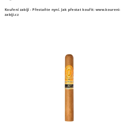
Kouření zabíjí - Přestaňte nyní.
Jak přestat kouřit: www.koureni-
zabiji.cz