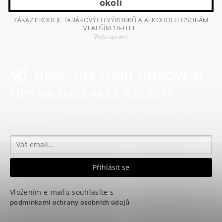
okolí
ZÁKAZ PRODEJE TABÁKOVÝCH VÝROBKŮ A ALKOHOLU OSOBÁM
MLADŠÍM 18-TI LET
Web upravil
NENECHTE SI UJÍT NEJNOVĚJŠÍ
TIPY NA NAŠE AKCE A SLEVY!
Přihlaste se k odběru našeho newsletteru a už vám nic
neunikne!
Vložením e-mailu souhlasíte s
podmínkami ochrany osobních údajů