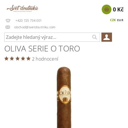
0 Kč
CZK
EUR
+420 725 734 001
obchod@svetdoutniku.com
OLIVA SERIE O TORO
2 hodnocení