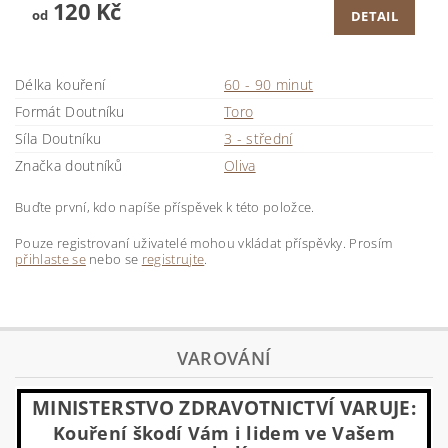
120 Kč
od
DETAIL
Délka kouření
60 - 90 minut
Formát Doutníku
Toro
Síla Doutníku
3 - střední
Značka doutníků
Oliva
Buďte první, kdo napíše příspěvek k této položce.
Pouze registrovaní uživatelé mohou vkládat příspěvky. Prosím
přihlaste se
nebo se
registrujte
.
VAROVÁNÍ
MINISTERSTVO ZDRAVOTNICTVÍ VARUJE:
Kouření škodí Vám i lidem ve Vašem