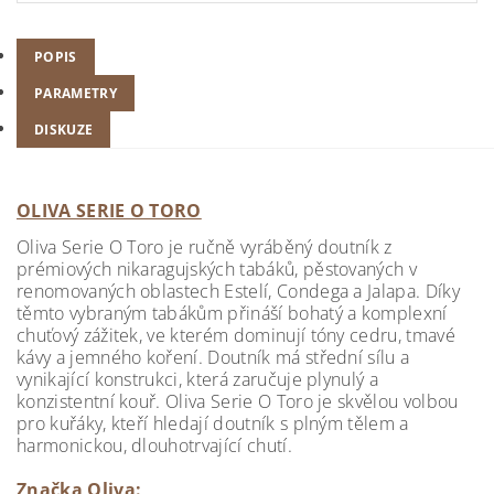
POPIS
PARAMETRY
DISKUZE
OLIVA SERIE O TORO
Oliva Serie O Toro je ručně vyráběný doutník z
prémiových nikaragujských tabáků, pěstovaných v
renomovaných oblastech Estelí, Condega a Jalapa. Díky
těmto vybraným tabákům přináší bohatý a komplexní
chuťový zážitek, ve kterém dominují tóny cedru, tmavé
kávy a jemného koření. Doutník má střední sílu a
vynikající konstrukci, která zaručuje plynulý a
konzistentní kouř. Oliva Serie O Toro je skvělou volbou
pro kuřáky, kteří hledají doutník s plným tělem a
harmonickou, dlouhotrvající chutí.
Značka Oliva: