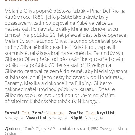
Melanio Oliva poprvé pěstoval tabák v Pinar Del Rio na
Kubě v roce 1886. Jeho pěstitelské aktivity byly
pozastaveny, zatímco bojoval na Kubě ve válce za
nezávislost. Po návratu z války Melanio obnovil svou
činnost. Na počátku 20. let převzal pěstitelské operace
Melaniův syn Facundo Oliva. Facundo obdělával pole
rodiny Oliva několik desetiletí. Když Kubu zaplavili
komunisté, tabáková krajina se změnila. Facundův syn
Gilberto Oliva přešel od pěstování ke zprostředkování
tabáku. Na počátku 60. let se stal příliš velkým a
Gilberto cestoval ze země do země, aby hledal výraznou
kubánskou chuť. Jeho cesty ho zavedly do Hondurasu,
Panamy, Mexika a dokonce i na Filipíny. Gilberto
nakonec našel úrodnou půdu v ​​Nikaragui. Dnes je
Gilberto spolu se svou rodinou druhým největším
pěstitelem kubánského tabáku v Nikaragui.
Formát
:
Toro
Země
:
Nikaragua
Značka
:
Oliva
Krycí
list
:
Nikaragua
Vázací list
: Nikaragua
Náplň
: Nikaragua
Výrobce:
J. Cortés Cigars, NV Pannenbakkersstraat 1, 8552 Zwevegem-Moen,
Belgium