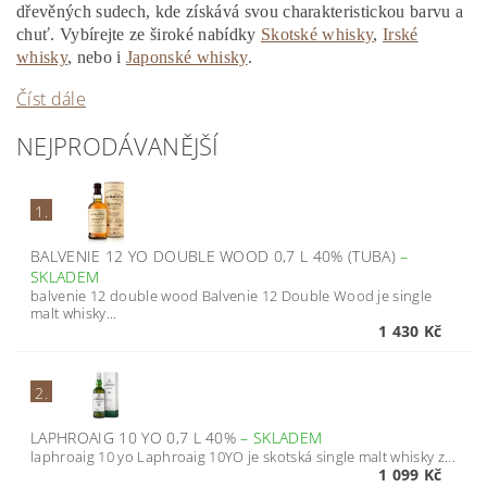
dřevěných sudech, kde získává svou charakteristickou barvu a
chuť.
Vybírejte ze široké nabídky
Skotské whisky
,
Irské
whisky
, nebo i
Japonské whisky
.
Číst dále
NEJPRODÁVANĚJŠÍ
1.
BALVENIE 12 YO DOUBLE WOOD 0,7 L 40% (TUBA)
–
SKLADEM
balvenie 12 double wood Balvenie 12 Double Wood je single
malt whisky...
1 430 Kč
2.
LAPHROAIG 10 YO 0,7 L 40%
–
SKLADEM
laphroaig 10 yo Laphroaig 10YO je skotská single malt whisky z...
1 099 Kč