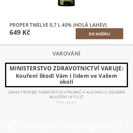
PROPER TWELVE 0,7 L 40% (HOLÁ LAHEV)
649 Kč
VAROVÁNÍ
MINISTERSTVO ZDRAVOTNICTVÍ VARUJE:
Kouření škodí Vám i lidem ve Vašem
okolí
ZÁKAZ PRODEJE TABÁKOVÝCH VÝROBKŮ A ALKOHOLU OSOBÁM
MLADŠÍM 18-TI LET
Web upravil
NENECHTE SI UJÍT NEJNOVĚJŠÍ