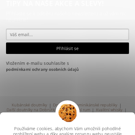
TIPY NA NAŠE AKCE A SLEVY!
Přihlaste se k odběru našeho newsletteru a už vám nic
neunikne!
Vložením e-mailu souhlasíte s
podmínkami ochrany osobních údajů
Kubánské doutníky
|
Doutníky z Dominikánské republiky
|
Další doutníky na Dobrutka.eu
|
Kvalitní rum
|
Kvalitní whisky
|
Prodej rumu Praha
Používáme cookies, abychom Vám umožnili pohodlné
prohlížení webu a díky analýze provozu webu neustále