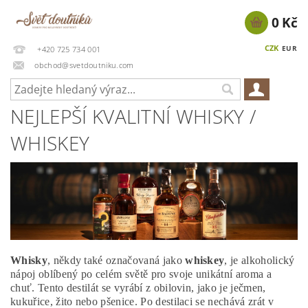
0 Kč
CZK
EUR
+420 725 734 001
obchod@svetdoutniku.com
NEJLEPŠÍ KVALITNÍ WHISKY /
WHISKEY
Whisky
, někdy také označovaná jako
whiskey
, je alkoholický
nápoj oblíbený po celém světě pro svoje unikátní aroma a
chuť. Tento destilát se vyrábí z obilovin, jako je ječmen,
kukuřice, žito nebo pšenice. Po destilaci se nechává zrát v