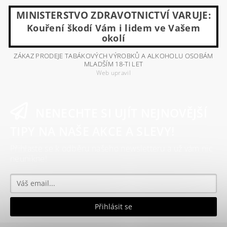
MINISTERSTVO ZDRAVOTNICTVÍ VARUJE:
Kouření škodí Vám i lidem ve Vašem
okolí
ZÁKAZ PRODEJE TABÁKOVÝCH VÝROBKŮ A ALKOHOLU OSOBÁM
MLADŠÍM 18-TI LET
Web upravil
NENECHTE SI UJÍT NEJNOVĚJŠÍ
TIPY NA NAŠE AKCE A SLEVY!
Přihlaste se k odběru našeho newsletteru a už vám nic
neunikne!