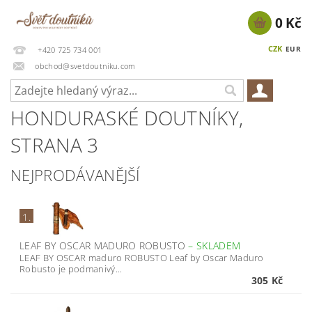
0 Kč
CZK
EUR
+420 725 734 001
obchod@svetdoutniku.com
HONDURASKÉ DOUTNÍKY
,
STRANA 3
NEJPRODÁVANĚJŠÍ
1.
LEAF BY OSCAR MADURO ROBUSTO
–
SKLADEM
LEAF BY OSCAR maduro ROBUSTO Leaf by Oscar Maduro
Robusto je podmanivý...
305 Kč