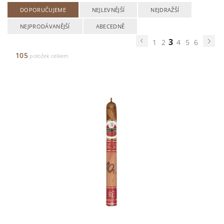
DOPORUČUJEME
NEJLEVNĚJŠÍ
NEJDRAŽŠÍ
NEJPRODÁVANĚJŠÍ
ABECEDNĚ
3
1
2
4
5
6
105
položek celkem