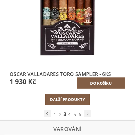
OSCAR VALLADARES TORO SAMPLER - 6KS
1 930 Kč
DALŠÍ PRODUKTY
3
1
2
4
5
6
VAROVÁNÍ